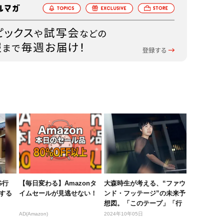
G行
【毎日変わる】Amazonタ
大森時生が考える、“ファウ
する
イムセールが見逃せない！
ンド・フッテージ”の未来予
想図。「このテープ」「行
方不...
AD(Amazon)
2024年10年05日