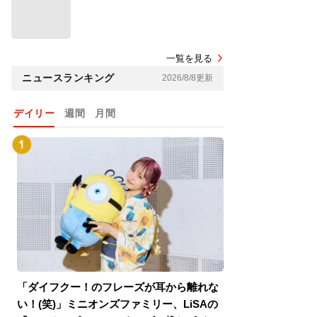
一覧を見る
ニュースランキング
2026/8/8更新
デイリー
週間
月間
「ダイフクー！のフレーズが耳から離れな
『スパイダーマン
い！(笑)」ミニオンズファミリー、LiSAの
介！グリーン・ゴ