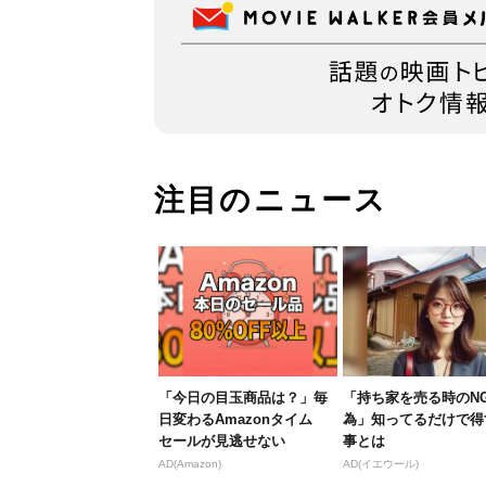
注目のニュース
「今日の目玉商品は？」毎
「持ち家を売る時のN
日変わるAmazonタイム
為」知ってるだけで得
セールが見逃せない
事とは
AD(Amazon)
AD(イエウール)