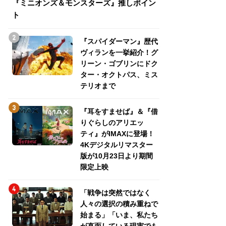
『ミニオンズ＆モンスターズ』推しポイン
トパス、ミステリ
ト
『スパイダーマン』歴代
ヴィランを一挙紹介！グ
リーン・ゴブリンにドク
ター・オクトパス、ミス
テリオまで
『耳をすませば』＆『借
りぐらしのアリエッ
ティ』がIMAXに登場！
4Kデジタルリマスター
版が10月23日より期間
限定上映
「戦争は突然ではなく
人々の選択の積み重ねで
始まる」「いま、私たち