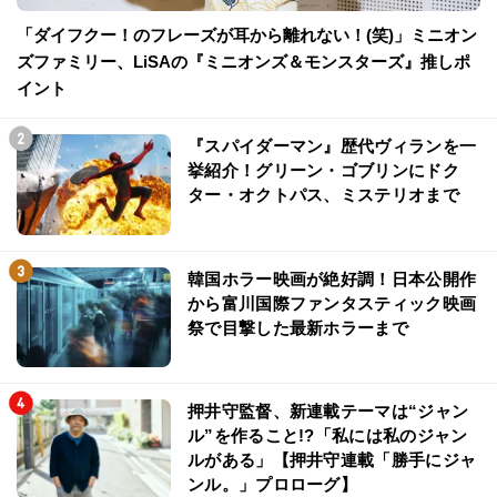
「ダイフクー！のフレーズが耳から離れない！(笑)」ミニオン
ズファミリー、LiSAの『ミニオンズ＆モンスターズ』推しポ
イント
『スパイダーマン』歴代ヴィランを一
挙紹介！グリーン・ゴブリンにドク
ター・オクトパス、ミステリオまで
韓国ホラー映画が絶好調！日本公開作
から富川国際ファンタスティック映画
祭で目撃した最新ホラーまで
押井守監督、新連載テーマは“ジャン
ル”を作ること!?「私には私のジャン
ルがある」【押井守連載「勝手にジャ
ンル。」プロローグ】