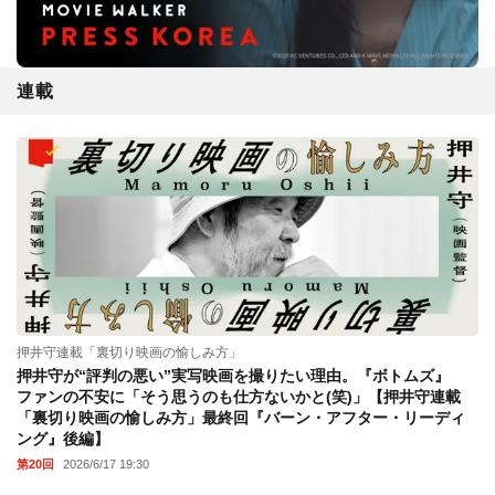
連載
押井守連載「裏切り映画の愉しみ方」
押井守が“評判の悪い”実写映画を撮りたい理由。『ボトムズ』
ファンの不安に「そう思うのも仕方ないかと(笑)」【押井守連載
「裏切り映画の愉しみ方」最終回『バーン・アフター・リーディ
ング』後編】
第20回
2026/6/17 19:30