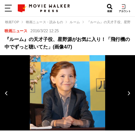
検索
アカウント
映画TOP
映画ニュース・読みもの
ルーム
『ルーム』の天才子役、星野源
映画ニュース
2016/3/22 12:25
『ルーム』の天才子役、星野源がお気に入り！「飛行機の
中でずっと聴いてた」(画像4/7)