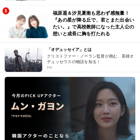
福原遥＆汐見夏衛も思わず感無量！
『あの星が降る丘で、君とまた出会い
たい。』で高校教師になった主人公の
想いと成長に胸を打たれる
「オデュッセイア」とは
クリストファー・ノーラン監督が挑む、英雄オ
デュッセウスの物語を知る！
PR