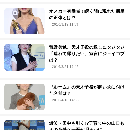
オスカー初受賞！瞬く間に現れた新星
の正体とは!?
2016/3/19 11:59
菅野美穂、天才子役の返しにタジタジ
「連れて帰りたい」宣言にジェイコブ
は？
2016/3/21 16:42
『ルーム』の天才子役が飼い犬に付け
た名前は？
2016/4/13 14:38
爆笑・田中も引く!?子育て中の山口も
えの意外な一面が明らかに