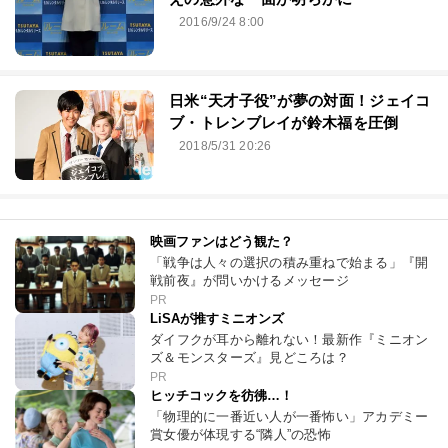
2016/9/24 8:00
日米“天才子役”が夢の対面！ジェイコ
ブ・トレンブレイが鈴木福を圧倒
2018/5/31 20:26
映画ファンはどう観た？
「戦争は人々の選択の積み重ねで始まる」『開
戦前夜』が問いかけるメッセージ
PR
LiSAが推すミニオンズ
ダイフクが耳から離れない！最新作『ミニオン
ズ＆モンスターズ』見どころは？
PR
ヒッチコックを彷彿…！
「物理的に一番近い人が一番怖い」アカデミー
賞女優が体現する“隣人”の恐怖