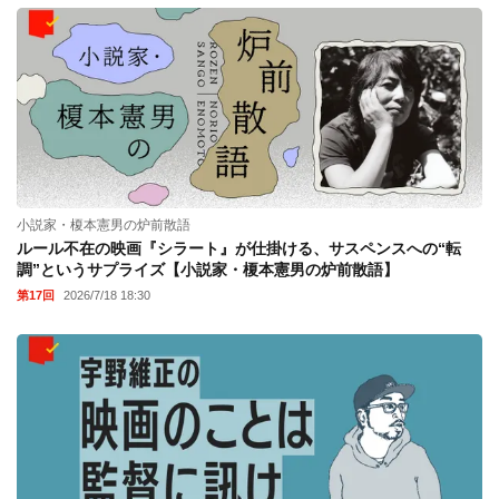
小説家・榎本憲男の炉前散語
ルール不在の映画『シラート』が仕掛ける、サスペンスへの“転
調”というサプライズ【小説家・榎本憲男の炉前散語】
第17回
2026/7/18 18:30