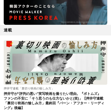
連載
押井守連載「裏切り映画の愉しみ方」
押井守が“評判の悪い”実写映画を撮りたい理由。『ボトムズ』
ファンの不安に「そう思うのも仕方ないかと(笑)」【押井守連載
「裏切り映画の愉しみ方」最終回『バーン・アフター・リーディ
ング』後編】