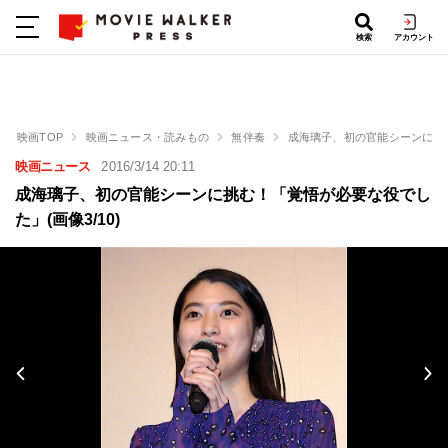
検索
アカウント
映画TOP
映画ニュース・読みもの
無伴奏
成海璃子、初の官能シーンに挑
映画ニュース
2016/3/14 20:11
成海璃子、初の官能シーンに挑む！「覚悟が必要な役でし
た」(画像3/10)