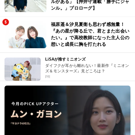
ルがある」【押井守連載「勝手にジャ
ンル。」プロローグ】
福原遥＆汐見夏衛も思わず感無量！
『あの星が降る丘で、君とまた出会い
たい。』で高校教師になった主人公の
想いと成長に胸を打たれる
LiSAが推すミニオンズ
ダイフクが耳から離れない！最新作『ミニオン
ズ＆モンスターズ』見どころは？
PR