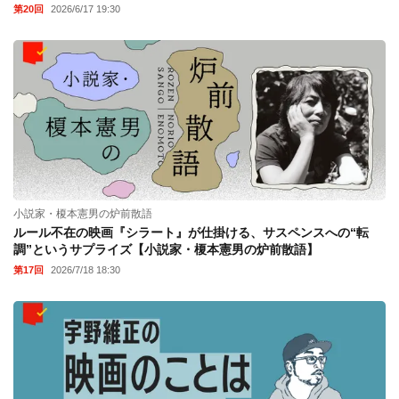
第20回
2026/6/17 19:30
小説家・榎本憲男の炉前散語
ルール不在の映画『シラート』が仕掛ける、サスペンスへの“転
調”というサプライズ【小説家・榎本憲男の炉前散語】
第17回
2026/7/18 18:30