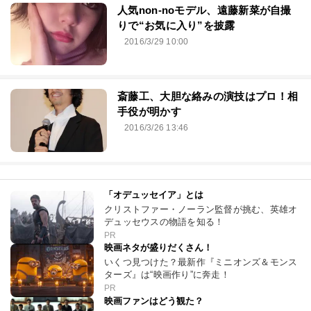
人気non-noモデル、遠藤新菜が自撮
りで“お気に入り”を披露
2016/3/29 10:00
斎藤工、大胆な絡みの演技はプロ！相
手役が明かす
2016/3/26 13:46
「オデュッセイア」とは
クリストファー・ノーラン監督が挑む、英雄オ
デュッセウスの物語を知る！
PR
映画ネタが盛りだくさん！
いくつ見つけた？最新作『ミニオンズ＆モンス
ターズ』は“映画作り”に奔走！
PR
映画ファンはどう観た？