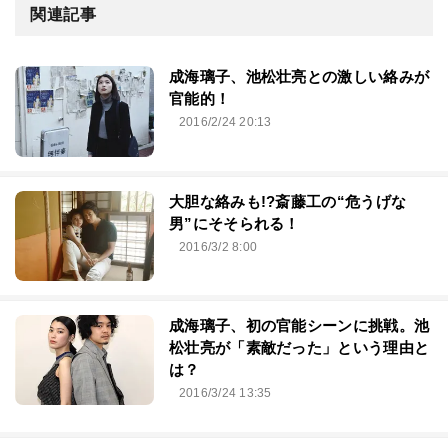
関連記事
成海璃子、池松壮亮との激しい絡みが
官能的！
2016/2/24 20:13
大胆な絡みも!?斎藤工の“危うげな
男”にそそられる！
2016/3/2 8:00
成海璃子、初の官能シーンに挑戦。池
松壮亮が「素敵だった」という理由と
は？
2016/3/24 13:35