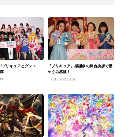
5がプリキュアとダンス！
『プリキュア』感謝祭の舞台挨拶で潘
露
めぐみ感涙！
49
2015/3/22 18:32