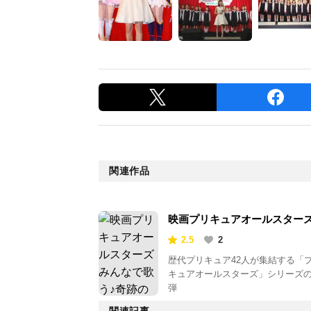
関連作品
映画プリキュアオールスターズ
んなで歌う♪奇跡の魔法！
2.5
2
歴代プリキュア42人が集結する「
キュアオールスターズ」シリーズの
弾
関連記事