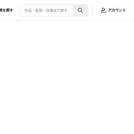
館を探す
アカウント
』新妻聖子の美声に高橋李依や堀江由衣が感激！
画像5/9