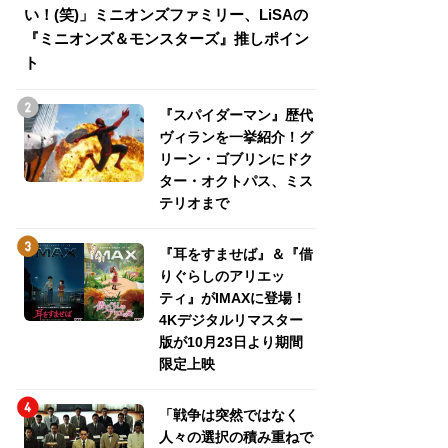
い！(笑)」ミニオンズファミリー、LiSAの
介！グリーン・ゴ
『ミニオンズ＆モンスターズ』推しポイン
トパス、ミステリ
ト
『スパイダーマン』歴代
ヴィランを一挙紹介！グ
リーン・ゴブリンにドク
ター・オクトパス、ミス
テリオまで
『耳をすませば』＆『借
りぐらしのアリエッ
ティ』がIMAXに登場！
4Kデジタルリマスター
版が10月23日より期間
限定上映
「戦争は突然ではなく
人々の選択の積み重ねで