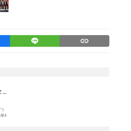
 み
プリ
第4