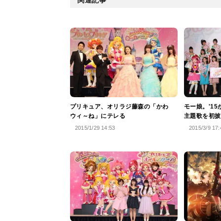
プリキュア、オリラジ藤森の「かわ
モー娘。'1
ウィ～ね」にテレる
主題歌を初披
2015/1/29 14:53
2015/3/9 17: