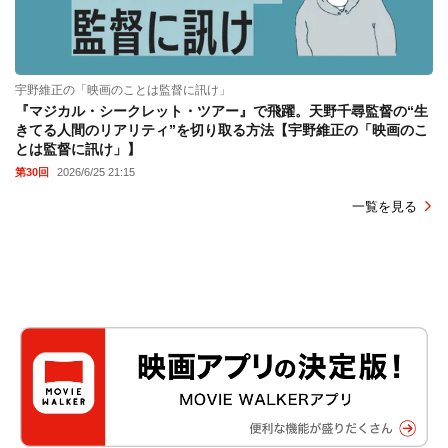
宇野維正の「映画のことは監督に訊け」
『マジカル・シークレット・ツアー』で飛躍。天野千尋監督の“生
きてる人間のリアリティ”を切り取る方法【宇野維正の「映画のこ
とは監督に訊け」】
第30回
2026/6/25 21:15
一覧を見る