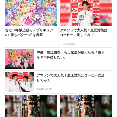
なぜ10年以上続く？プリキュア
アマゾンで大人気！血圧対策は
の“勝ちパターン”を考察
コーヒーに足してみて
PR(森永乳業)
声優・堀江由衣、もし魔法が使えたら「膝下
を3cm伸ばしたい」
アマゾンで大人気！血圧対策はコーヒーに足
してみて
PR(森永乳業)