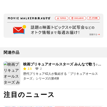
関連作品
映画プリキュアオールスターズ みんなで歌う♪奇
2.5
2
跡の魔法！
歴代プリキュア42人が集結する「プリキュアオールス
ターズ」シリーズの第4弾
注目のニュース