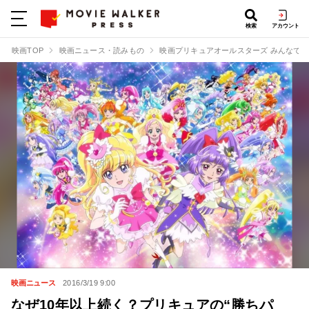
検索
アカウント
映画TOP
映画ニュース・読みもの
映画プリキュアオールスターズ みんなで歌
映画ニュース
2016/3/19 9:00
なぜ10年以上続く？プリキュアの“勝ちパ