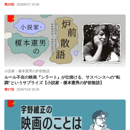
第20回
2026/6/17 19:30
小説家・榎本憲男の炉前散語
ルール不在の映画『シラート』が仕掛ける、サスペンスへの“転
調”というサプライズ【小説家・榎本憲男の炉前散語】
第17回
2026/7/18 18:30