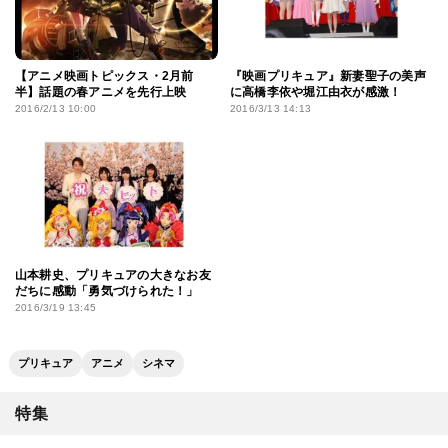
【アニメ映画トピックス・2月前
『映画プリキュア』新妻聖子の美声
半】話題の春アニメを先行上映
に高橋李依や堀江由衣が感激！
2016/2/13 10:00
2016/3/13 14:13
山本耕史、プリキュアの大きなお友
だちに感動「勇気づけられた！」
2016/3/19 13:45
プリキュア
アニメ
シネマ
特集