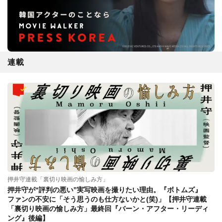
連載
押井守連載「裏切り映画の愉しみ方」
押井守が“評判の悪い”実写映画を撮りたい理由。『ボトムズ』
ファンの不安に「そう思うのも仕方ないかと(笑)」【押井守連載
「裏切り映画の愉しみ方」最終回『バーン・アフター・リーディ
ング』後編】