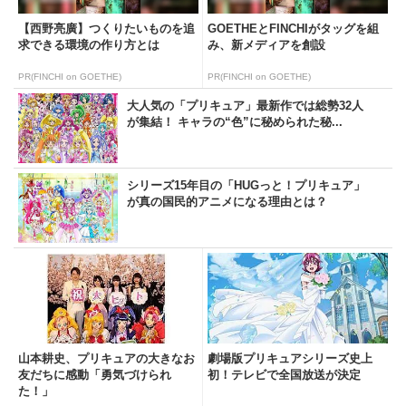
【西野亮廣】つくりたいものを追
GOETHEとFINCHIがタッグを組
求できる環境の作り方とは
み、新メディアを創設
PR(FINCHI on GOETHE)
PR(FINCHI on GOETHE)
大人気の「プリキュア」最新作では総勢32人
が集結！ キャラの“色”に秘められた秘...
シリーズ15年目の「HUGっと！プリキュア」
が真の国民的アニメになる理由とは？
山本耕史、プリキュアの大きなお
劇場版プリキュアシリーズ史上
友だちに感動「勇気づけられ
初！テレビで全国放送が決定
た！」