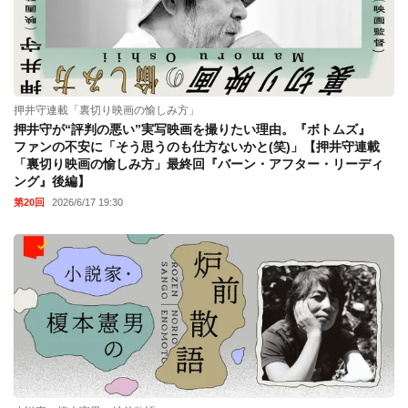
押井守連載「裏切り映画の愉しみ方」
押井守が“評判の悪い”実写映画を撮りたい理由。『ボトムズ』
ファンの不安に「そう思うのも仕方ないかと(笑)」【押井守連載
「裏切り映画の愉しみ方」最終回『バーン・アフター・リーディ
ング』後編】
第20回
2026/6/17 19:30