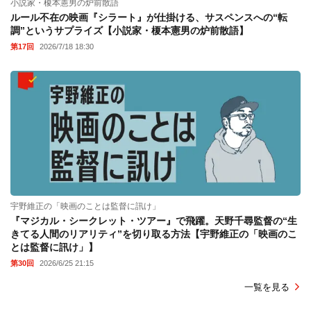
小説家・榎本憲男の炉前散語
ルール不在の映画『シラート』が仕掛ける、サスペンスへの“転
調”というサプライズ【小説家・榎本憲男の炉前散語】
第17回
2026/7/18 18:30
宇野維正の「映画のことは監督に訊け」
『マジカル・シークレット・ツアー』で飛躍。天野千尋監督の“生
きてる人間のリアリティ”を切り取る方法【宇野維正の「映画のこ
とは監督に訊け」】
第30回
2026/6/25 21:15
一覧を見る