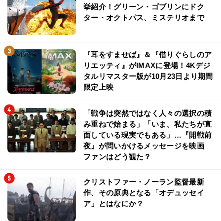
挙紹介！グリーン・ゴブリンにドク
ター・オクトパス、ミステリオまで
『耳をすませば』＆『借りぐらしのア
リエッティ』がIMAXに登場！4Kデジ
タルリマスター版が10月23日より期間
限定上映
「戦争は突然ではなく人々の選択の積
み重ねで始まる」「いま、私たちが直
面している現実でもある」…『開戦前
夜』が問いかけるメッセージを映画
ファンはどう観た？
クリストファー・ノーラン監督最新
作、その原典となる「オデュッセイ
ア」とはなにか？