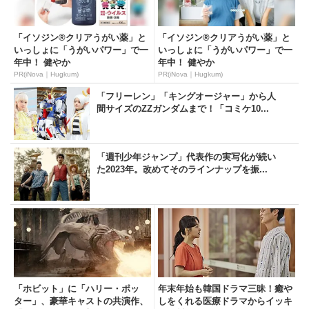
「イソジン®クリアうがい薬」と
「イソジン®クリアうがい薬」と
いっしょに「うがいパワー」で一
いっしょに「うがいパワー」で一
年中！ 健やか
年中！ 健やか
PR(iNova｜Hugkum)
PR(iNova｜Hugkum)
「フリーレン」「キングオージャー」から人
間サイズのZZガンダムまで！「コミケ10...
「週刊少年ジャンプ」代表作の実写化が続い
た2023年。改めてそのラインナップを振...
「ホビット」に「ハリー・ポッ
年末年始も韓国ドラマ三昧！癒や
ター」、豪華キャストの共演作、
しをくれる医療ドラマからイッキ