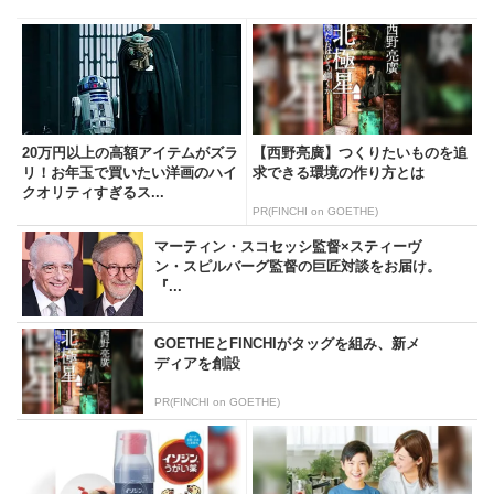
20万円以上の高額アイテムがズラ
【西野亮廣】つくりたいものを追
リ！お年玉で買いたい洋画のハイ
求できる環境の作り方とは
クオリティすぎるス...
PR(FINCHI on GOETHE)
マーティン・スコセッシ監督×スティーヴ
ン・スピルバーグ監督の巨匠対談をお届け。
『...
GOETHEとFINCHIがタッグを組み、新メ
ディアを創設
PR(FINCHI on GOETHE)