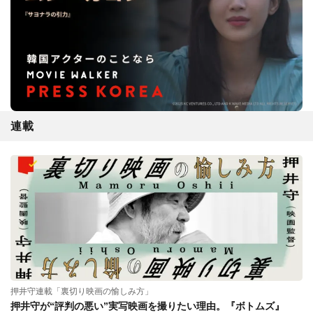
連載
押井守連載「裏切り映画の愉しみ方」
押井守が“評判の悪い”実写映画を撮りたい理由。『ボトムズ』