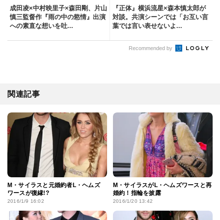
成田凌×中村映里子×森田剛、片山
『正体』横浜流星×森本慎太郎が
慎三監督作『雨の中の慾情』出演
対談。共演シーンでは「お互い言
への素直な想いを吐...
葉では言い表せないよ...
Recommended by
関連記事
M・サイラスと元婚約者L・ヘムズ
M・サイラスがL・ヘムズワースと再
ワースが復縁!?
婚約！指輪を披露
2016/1/9 16:02
2016/1/20 13:42