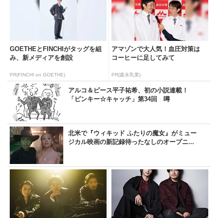
GOETHEとFINCHIがタッグを組
アマゾンで大人気！血圧対策は
み、新メディアを創設
コーヒーに足してみて
PR(FINCHI on GOETHE)
PR(森永乳業)
アルコ＆ピース平子祐希、初の小説連載！
「ピンキー☆キャッチ」第34回 噂
北米で『ウィキッド ふたりの魔女』がミュー
ジカル映画の新記録待ったなしのオープニ...