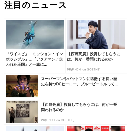
注目のニュース
「ワイスピ」「ミッション：イン
【西野亮廣】投資してもらうに
ポッシブル」…『アクアマン／失
は、何が一番問われるのか
われた王国』と一緒に...
PR(FINCHI on GOETHE)
スーパーマンやバットマンに匹敵する長い歴
史を持つDCヒーロー、ブルービートルって...
【西野亮廣】投資してもらうには、何が一番
問われるのか
PR(FINCHI on GOETHE)