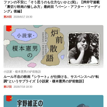
ファンの不安に「そう思うのも仕方ないかと(笑)」【押井守連載
「裏切り映画の愉しみ方」最終回『バーン・アフター・リーディ
ング』後編】
第20回
2026/6/17 19:30
小説家・榎本憲男の炉前散語
ルール不在の映画『シラート』が仕掛ける、サスペンスへの“転
調”というサプライズ【小説家・榎本憲男の炉前散語】
第17回
2026/7/18 18:30