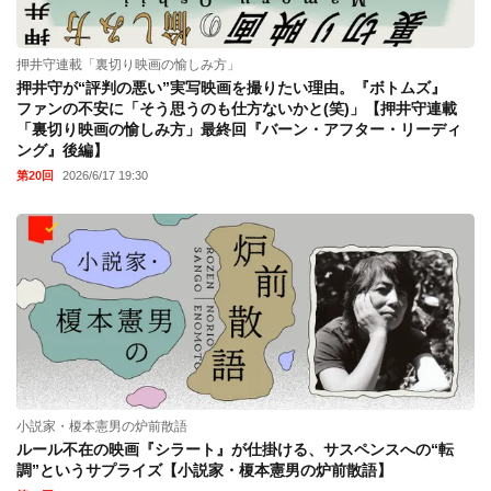
押井守連載「裏切り映画の愉しみ方」
押井守が“評判の悪い”実写映画を撮りたい理由。『ボトムズ』
ファンの不安に「そう思うのも仕方ないかと(笑)」【押井守連載
「裏切り映画の愉しみ方」最終回『バーン・アフター・リーディ
ング』後編】
第20回
2026/6/17 19:30
小説家・榎本憲男の炉前散語
ルール不在の映画『シラート』が仕掛ける、サスペンスへの“転
調”というサプライズ【小説家・榎本憲男の炉前散語】