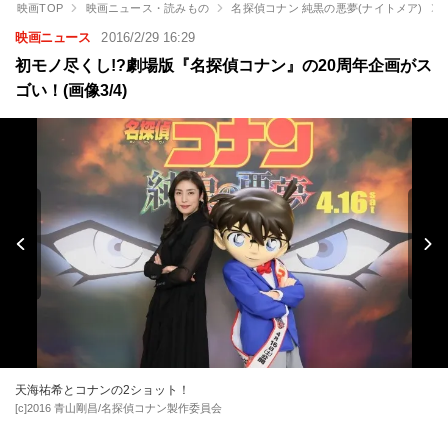
映画TOP
映画ニュース・読みもの
名探偵コナン 純黒の悪夢(ナイトメア)
映画ニュース
2016/2/29 16:29
初モノ尽くし!?劇場版『名探偵コナン』の20周年企画がス
ゴい！(画像3/4)
天海祐希とコナンの2ショット！
[c]2016 青山剛昌/名探偵コナン製作委員会