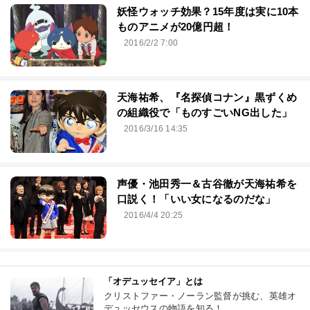
妖怪ウォッチ効果？15年度は実に10本
ものアニメが20億円超！
2016/2/2 7:00
天海祐希、『名探偵コナン』黒ずくめ
の組織役で「ものすごいNG出した」
2016/3/16 14:35
声優・池田秀一＆古谷徹が天海祐希を
口説く！「いい女になるのだな」
2016/4/4 20:25
「オデュッセイア」とは
クリストファー・ノーラン監督が挑む、英雄オ
デュッセウスの物語を知る！