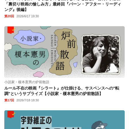
「裏切り映画の愉しみ方」最終回『バーン・アフター・リーディ
ング』後編】
第20回
2026/6/17 19:30
小説家・榎本憲男の炉前散語
ルール不在の映画『シラート』が仕掛ける、サスペンスへの“転
調”というサプライズ【小説家・榎本憲男の炉前散語】
第17回
2026/7/18 18:30