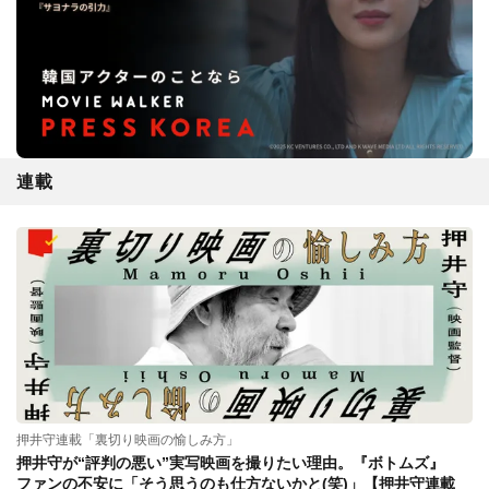
連載
押井守連載「裏切り映画の愉しみ方」
押井守が“評判の悪い”実写映画を撮りたい理由。『ボトムズ』
ファンの不安に「そう思うのも仕方ないかと(笑)」【押井守連載