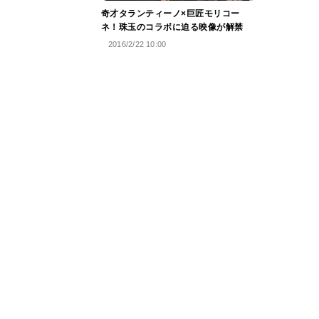
奇才タランティーノ×巨匠モリコー
ネ！珠玉のコラボに迫る映像が解禁
2016/2/22 10:00