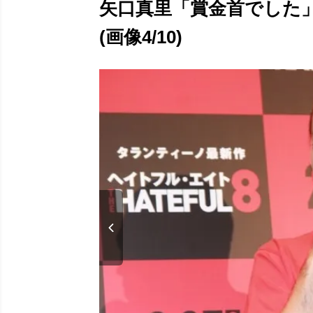
矢口真里「賞金首でした
(画像4/10)