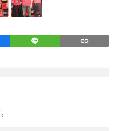
督、
描く