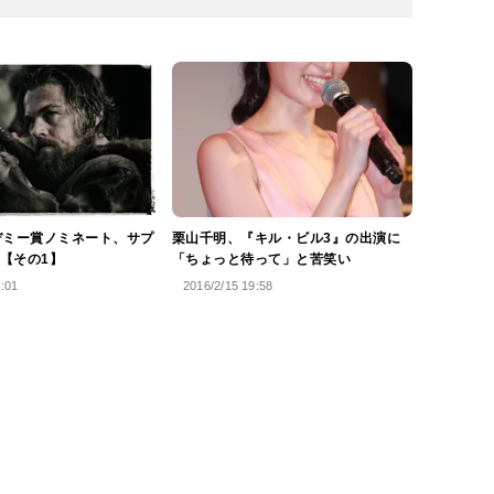
デミー賞ノミネート、サプ
栗山千明、『キル・ビル3』の出演に
【その1】
「ちょっと待って」と苦笑い
3:01
2016/2/15 19:58