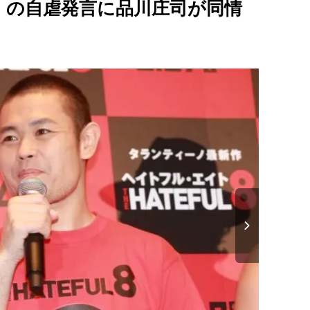
」の自虐発言に品川庄司が同情