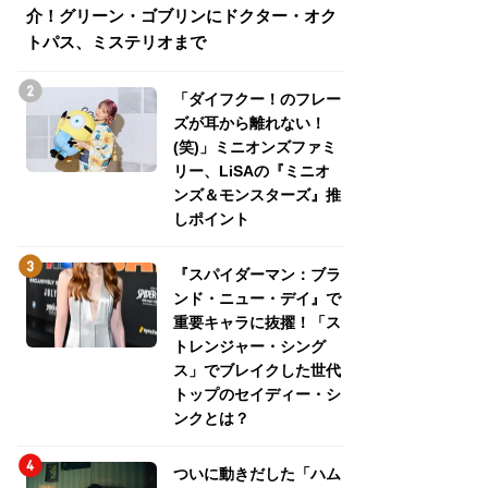
介！グリーン・ゴブリンにドクター・オク
介！グリーン・ゴ
トパス、ミステリオまで
トパス、ミステリ
「ダイフクー！のフレー
ズが耳から離れない！
(笑)」ミニオンズファミ
リー、LiSAの『ミニオ
ンズ＆モンスターズ』推
しポイント
『スパイダーマン：ブラ
ンド・ニュー・デイ』で
重要キャラに抜擢！「ス
トレンジャー・シング
ス」でブレイクした世代
トップのセイディー・シ
ンクとは？
ついに動きだした「ハム