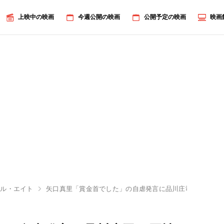
上映中の映画
今週公開の映画
公開予定の映画
映画
フル・エイト
矢口真里「賞金首でした」の自虐発言に品川庄司が同情