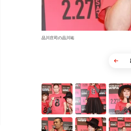
品川庄司の品川祐