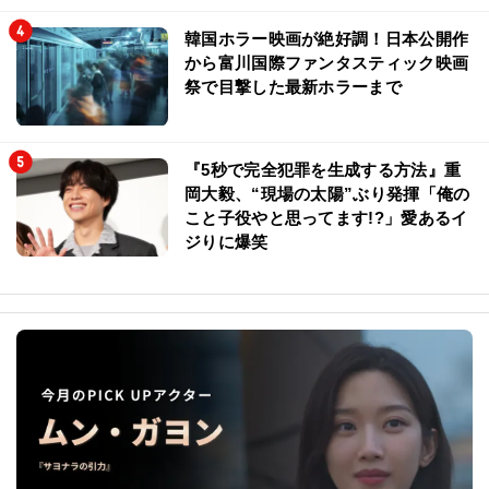
韓国ホラー映画が絶好調！日本公開作
から富川国際ファンタスティック映画
祭で目撃した最新ホラーまで
『5秒で完全犯罪を生成する方法』重
岡大毅、“現場の太陽”ぶり発揮「俺の
こと子役やと思ってます!?」愛あるイ
ジりに爆笑