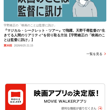
宇野維正の「映画のことは監督に訊け」
『マジカル・シークレット・ツアー』で飛躍。天野千尋監督の“生
きてる人間のリアリティ”を切り取る方法【宇野維正の「映画のこ
とは監督に訊け」】
第30回
2026/6/25 21:15
一覧を見る