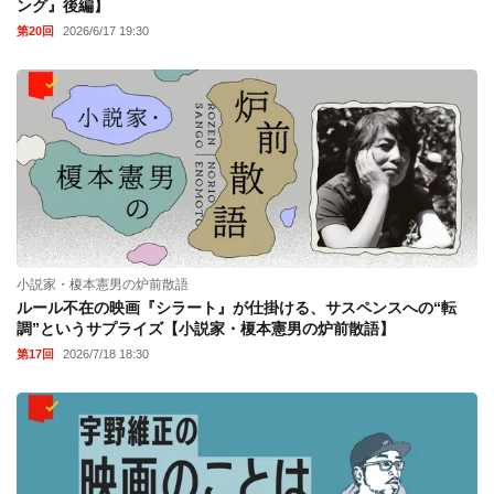
ング』後編】
第20回
2026/6/17 19:30
小説家・榎本憲男の炉前散語
ルール不在の映画『シラート』が仕掛ける、サスペンスへの“転
調”というサプライズ【小説家・榎本憲男の炉前散語】
第17回
2026/7/18 18:30