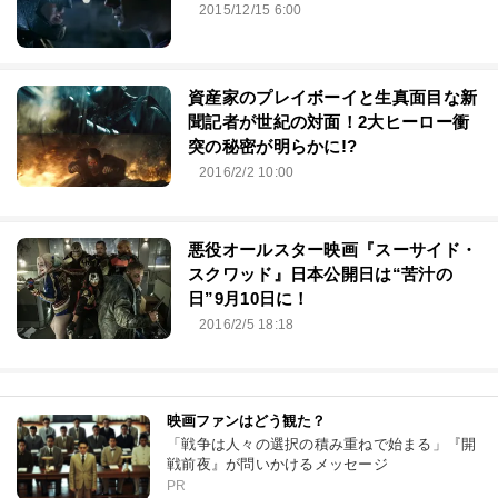
2015/12/15 6:00
資産家のプレイボーイと生真面目な新
聞記者が世紀の対面！2大ヒーロー衝
突の秘密が明らかに!?
2016/2/2 10:00
悪役オールスター映画『スーサイド・
スクワッド』日本公開日は“苦汁の
日”9月10日に！
2016/2/5 18:18
映画ファンはどう観た？
「戦争は人々の選択の積み重ねで始まる」『開
戦前夜』が問いかけるメッセージ
PR