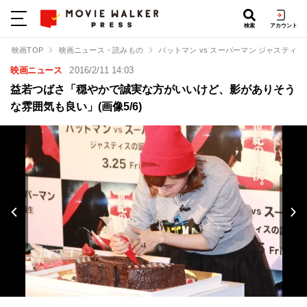
検索
アカウント
映画TOP
映画ニュース・読みもの
バットマン vs スーパーマン ジャスティ
映画ニュース
2016/2/11 14:03
益若つばさ「穏やかで誠実な方がいいけど、影がありそう
な雰囲気も良い」(画像5/6)