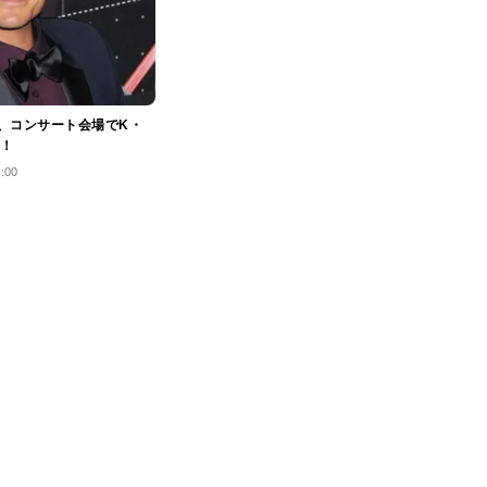
、コンサート会場でK・
！
3:00