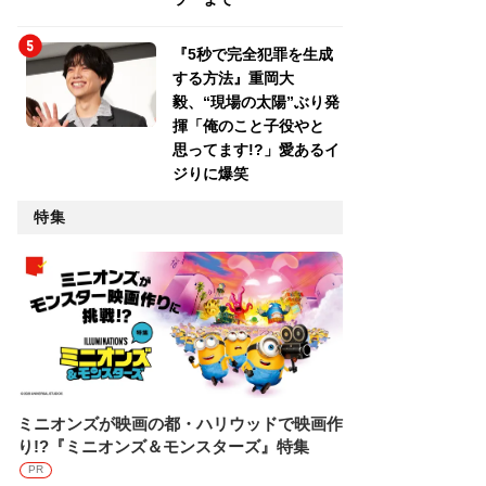
『5秒で完全犯罪を生成
する方法』重岡大
毅、“現場の太陽”ぶり発
揮「俺のこと子役やと
思ってます!?」愛あるイ
ジりに爆笑
特集
ミニオンズが映画の都・ハリウッドで映画作
り!?『ミニオンズ＆モンスターズ』特集
PR