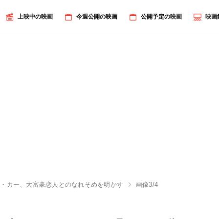
上映中の映画
今週公開の映画
公開予定の映画
映画
ダ・カー、大富豪恋人とのなれそめを明かす
画像3/4