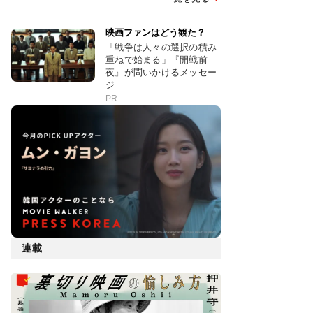
映画ファンはどう観た？
「戦争は人々の選択の積み
重ねで始まる」『開戦前
夜』が問いかけるメッセー
ジ
PR
連載