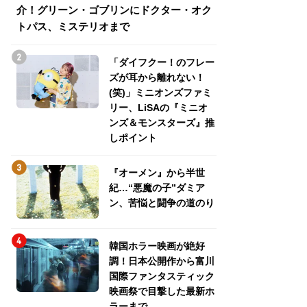
介！グリーン・ゴブリンにドクター・オク
介！グリーン・ゴ
トパス、ミステリオまで
トパス、ミステリ
「ダイフクー！のフレー
ズが耳から離れない！
(笑)」ミニオンズファミ
リー、LiSAの『ミニオ
ンズ＆モンスターズ』推
しポイント
『オーメン』から半世
紀…“悪魔の子”ダミア
ン、苦悩と闘争の道のり
韓国ホラー映画が絶好
調！日本公開作から富川
国際ファンタスティック
映画祭で目撃した最新ホ
ラーまで