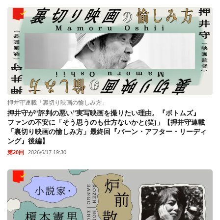
押井守連載「裏切り映画の愉しみ方」
押井守が“評判の悪い”実写映画を撮りたい理由。『ボトムズ』
ファンの不安に「そう思うのも仕方ないかと(笑)」【押井守連載
「裏切り映画の愉しみ方」最終回『バーン・アフター・リーディ
ング』後編】
第20回
2026/6/17 19:30