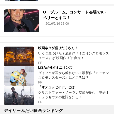
O・ブルーム、コンサート会場でK・
ペリーとキス！
2016/2/16 13:00
映画ネタが盛りだくさん！
いくつ見つけた？最新作『ミニオンズ＆モンス
ターズ』は“映画作り”に奔走！
PR
LiSAが推すミニオンズ
ダイフクが耳から離れない！最新作『ミニオン
ズ＆モンスターズ』見どころは？
PR
「オデュッセイア」とは
クリストファー・ノーラン監督が挑む、英雄オ
デュッセウスの物語を知る！
PR
デイリーみたい映画ランキング