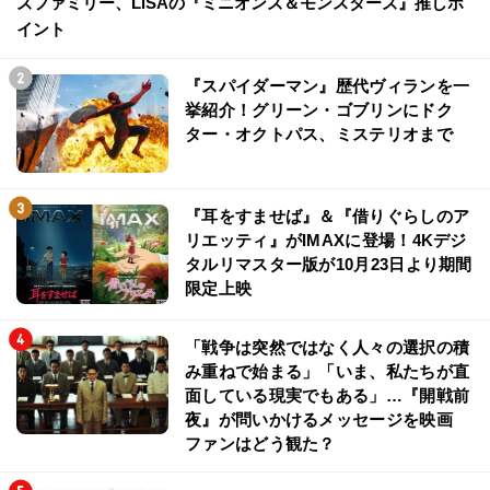
ズファミリー、LiSAの『ミニオンズ＆モンスターズ』推しポ
イント
『スパイダーマン』歴代ヴィランを一
挙紹介！グリーン・ゴブリンにドク
ター・オクトパス、ミステリオまで
『耳をすませば』＆『借りぐらしのア
リエッティ』がIMAXに登場！4Kデジ
タルリマスター版が10月23日より期間
限定上映
「戦争は突然ではなく人々の選択の積
み重ねで始まる」「いま、私たちが直
面している現実でもある」…『開戦前
夜』が問いかけるメッセージを映画
ファンはどう観た？