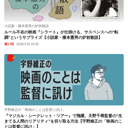
小説家・榎本憲男の炉前散語
ルール不在の映画『シラート』が仕掛ける、サスペンスへの“転
調”というサプライズ【小説家・榎本憲男の炉前散語】
第17回
2026/7/18 18:30
宇野維正の「映画のことは監督に訊け」
『マジカル・シークレット・ツアー』で飛躍。天野千尋監督の“生
きてる人間のリアリティ”を切り取る方法【宇野維正の「映画のこ
とは監督に訊け」】