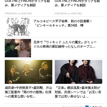
GOETHEとFINCHIがタッグを組
GOETHEとFINCHIがタッグを組
み、新メディアを創設
み、新メディアを創設
PR(FINCHI on GOETHE)
PR(FINCHI on GOETHE)
アルコ＆ピース平子祐希、初の小説連載！
「ピンキー☆キャッチ」第34回 噂
北米で『ウィキッド ふたりの魔女』がミュー
ジカル映画の新記録待ったなしのオープニ...
成田凌×中村映里子×森田剛、片山
『正体』横浜流星×森本慎太郎が
慎三監督作『雨の中の慾情』出演
対談。共演シーンでは「お互い言
への素直な想いを吐...
葉では言い表せないよ...