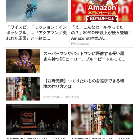
「ワイスピ」「ミッション：イン
「え、こんなセールやってた
ポッシブル」…『アクアマン／失
の？」80％OFF以上が続々登場！
われた王国』と一緒に...
Amazonの本気が...
PR(Amazon)
スーパーマンやバットマンに匹敵する長い歴
史を持つDCヒーロー、ブルービートルって...
【西野亮廣】つくりたいものを追求できる環
境の作り方とは
PR(FINCHI on GOETHE)