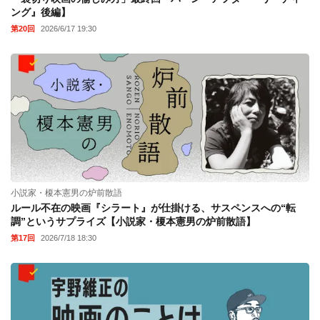
ング』後編】
第20回
2026/6/17 19:30
小説家・榎本憲男の炉前散語
ルール不在の映画『シラート』が仕掛ける、サスペンスへの“転
調”というサプライズ【小説家・榎本憲男の炉前散語】
第17回
2026/7/18 18:30