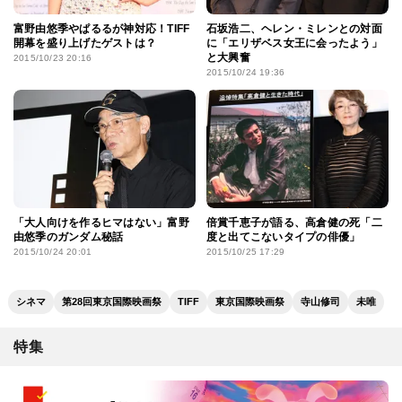
富野由悠季やぱるるが神対応！TIFF
石坂浩二、ヘレン・ミレンとの対面
開幕を盛り上げたゲストは？
に「エリザベス女王に会ったよう」
と大興奮
2015/10/23 20:16
2015/10/24 19:36
「大人向けを作るヒマはない」富野
倍賞千恵子が語る、高倉健の死「二
由悠季のガンダム秘話
度と出てこないタイプの俳優」
2015/10/24 20:01
2015/10/25 17:29
シネマ
第28回東京国際映画祭
TIFF
東京国際映画祭
寺山修司
未唯
特集