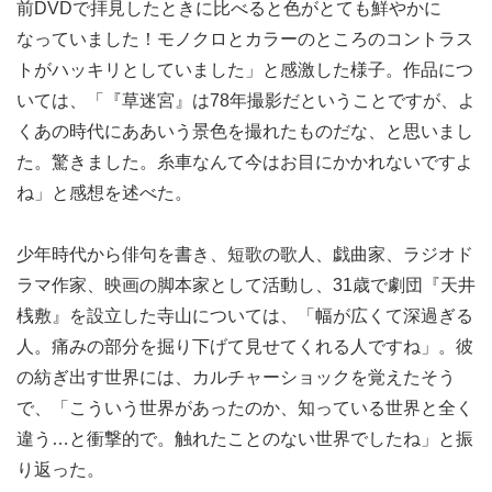
前DVDで拝見したときに比べると色がとても鮮やかに
なっていました！モノクロとカラーのところのコントラス
トがハッキリとしていました」と感激した様子。作品につ
いては、「『草迷宮』は78年撮影だということですが、よ
くあの時代にああいう景色を撮れたものだな、と思いまし
た。驚きました。糸車なんて今はお目にかかれないですよ
ね」と感想を述べた。
少年時代から俳句を書き、短歌の歌人、戯曲家、ラジオド
ラマ作家、映画の脚本家として活動し、31歳で劇団『天井
桟敷』を設立した寺山については、「幅が広くて深過ぎる
人。痛みの部分を掘り下げて見せてくれる人ですね」。彼
の紡ぎ出す世界には、カルチャーショックを覚えたそう
で、「こういう世界があったのか、知っている世界と全く
違う…と衝撃的で。触れたことのない世界でしたね」と振
り返った。