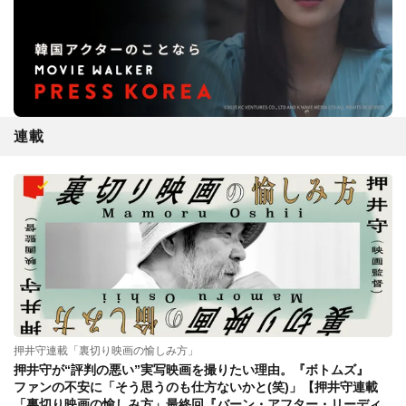
連載
押井守連載「裏切り映画の愉しみ方」
押井守が“評判の悪い”実写映画を撮りたい理由。『ボトムズ』
ファンの不安に「そう思うのも仕方ないかと(笑)」【押井守連載
「裏切り映画の愉しみ方」最終回『バーン・アフター・リーディ