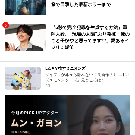
祭で目撃した最新ホラーまで
『5秒で完全犯罪を生成する方法』重
岡大毅、“現場の太陽”ぶり発揮「俺の
こと子役やと思ってます!?」愛あるイ
ジりに爆笑
LiSAが推すミニオンズ
ダイフクが耳から離れない！最新作『ミニオン
ズ＆モンスターズ』見どころは？
PR