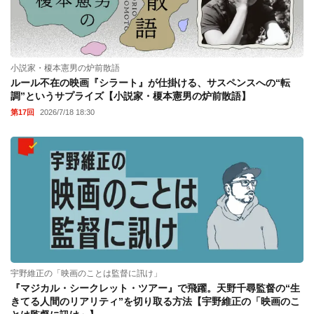
小説家・榎本憲男の炉前散語
ルール不在の映画『シラート』が仕掛ける、サスペンスへの“転
調”というサプライズ【小説家・榎本憲男の炉前散語】
第17回
2026/7/18 18:30
宇野維正の「映画のことは監督に訊け」
『マジカル・シークレット・ツアー』で飛躍。天野千尋監督の“生
きてる人間のリアリティ”を切り取る方法【宇野維正の「映画のこ