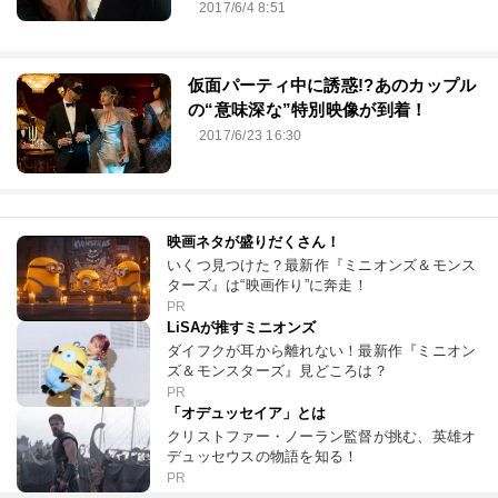
2017/6/4 8:51
仮面パーティ中に誘惑!?あのカップル
の“意味深な”特別映像が到着！
2017/6/23 16:30
映画ネタが盛りだくさん！
いくつ見つけた？最新作『ミニオンズ＆モンス
ターズ』は“映画作り”に奔走！
PR
LiSAが推すミニオンズ
ダイフクが耳から離れない！最新作『ミニオン
ズ＆モンスターズ』見どころは？
PR
「オデュッセイア」とは
クリストファー・ノーラン監督が挑む、英雄オ
デュッセウスの物語を知る！
PR