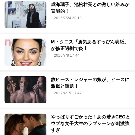
成海璃子、池松壮亮との激しい絡みが
官能的！
2016/2/24 20:13
M・クニス「勇気あるすっぴん表紙」
が修正過剰で炎上
2016/7/8 17:44
故ヒース・レジャーの娘が、ヒースに
激似と話題！
2017/4/15 17:47
やっぱりすごかった！あの若きCEOと
ウブな女子大生のラブシーンが刺激強
すぎ