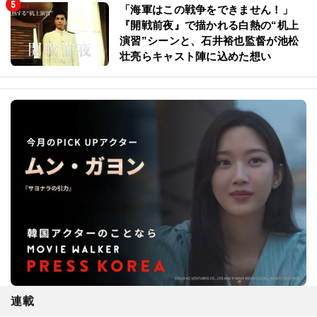
「海軍はこの戦争をできません！」
『開戦前夜』で描かれる白熱の“机上
演習”シーンと、石井裕也監督が池松
壮亮らキャスト陣に込めた想い
連載