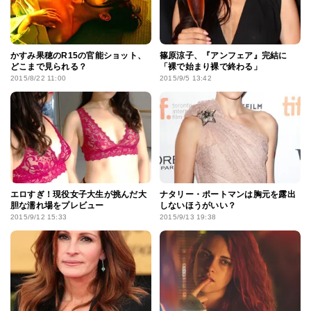
かすみ果穂のR15の官能ショット、
篠原涼子、『アンフェア』完結に
どこまで見られる？
「裸で始まり裸で終わる」
2015/8/22 11:00
2015/9/5 13:42
エロすぎ！現役女子大生が挑んだ大
ナタリー・ポートマンは胸元を露出
胆な濡れ場をプレビュー
しないほうがいい？
2015/9/12 15:33
2015/9/13 19:38