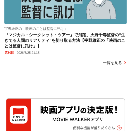
宇野維正の「映画のことは監督に訊け」
『マジカル・シークレット・ツアー』で飛躍。天野千尋監督の“生
きてる人間のリアリティ”を切り取る方法【宇野維正の「映画のこ
とは監督に訊け」】
第30回
2026/6/25 21:15
一覧を見る