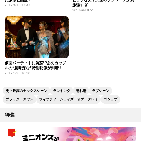
に激似と話題！
とウブな女子大生のラブシーンが刺
激強すぎ
2017/4/15 17:47
2017/6/4 8:51
仮面パーティ中に誘惑!?あのカップ
ルの“意味深な”特別映像が到着！
2017/6/23 16:30
史上最高のセックスシーン
ランキング
濡れ場
ラブシーン
ブラック・スワン
フィフティ・シェイズ・オブ・グレイ
ゴシップ
特集