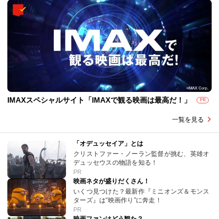
IMAXスペシャルサイト「IMAXで観る映画は最高だ！」
PR
一覧を見る
「オデュッセイア」とは
クリストファー・ノーラン監督が挑む、英雄オ
デュッセウスの物語を知る！
PR
映画ネタが盛りだくさん！
いくつ見つけた？最新作『ミニオンズ＆モンス
ターズ』は“映画作り”に奔走！
PR
映画ファンはどう観た？