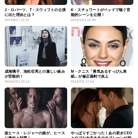
J・ロバーツ、T・スウィフトの公演
K・スチュワートがベッドで喘ぐ官
に出た理由とは？
能的シーンを公開！
2015/9/17 22:27
2016/1/12 12:00
成海璃子、池松壮亮との激しい絡み
M・クニス「勇気あるすっぴん表
が官能的！
紙」が修正過剰で炎上
2016/2/24 20:13
2016/7/8 17:44
故ヒース・レジャーの娘が、ヒース
やっぱりすごかった！あの若きCEO