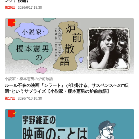
ング』後編】
第20回
2026/6/17 19:30
小説家・榎本憲男の炉前散語
ルール不在の映画『シラート』が仕掛ける、サスペンスへの“転
調”というサプライズ【小説家・榎本憲男の炉前散語】
第17回
2026/7/18 18:30