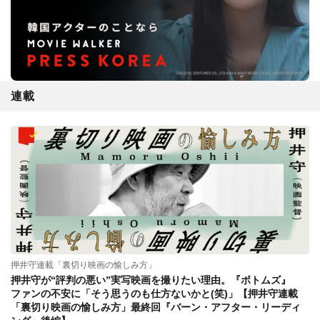
連載
押井守連載「裏切り映画の愉しみ方」
押井守が“評判の悪い”実写映画を撮りたい理由。『ボトムズ』
ファンの不安に「そう思うのも仕方ないかと(笑)」【押井守連載
「裏切り映画の愉しみ方」最終回『バーン・アフター・リーディ