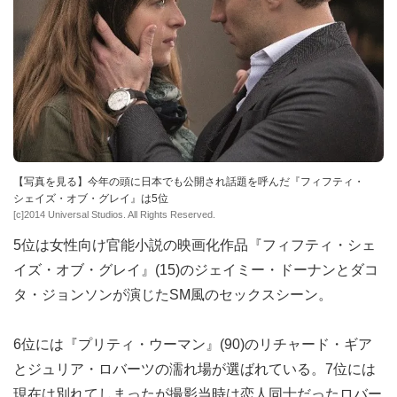
【写真を見る】今年の頭に日本でも公開され話題を呼んだ『フィフティ・
シェイズ・オブ・グレイ』は5位
[c]2014 Universal Studios. All Rights Reserved.
5位は女性向け官能小説の映画化作品『フィフティ・シェ
イズ・オブ・グレイ』(15)のジェイミー・ドーナンとダコ
タ・ジョンソンが演じたSM風のセックスシーン。
6位には『プリティ・ウーマン』(90)のリチャード・ギア
とジュリア・ロバーツの濡れ場が選ばれている。7位には
現在は別れてしまったが撮影当時は恋人同士だったロバー