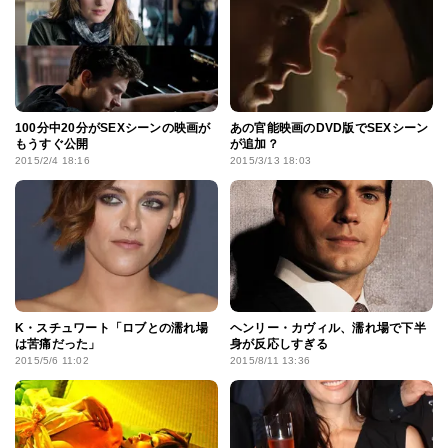
100分中20分がSEXシーンの映画が
あの官能映画のDVD版でSEXシーン
もうすぐ公開
が追加？
2015/2/4 18:16
2015/3/13 18:03
K・スチュワート「ロブとの濡れ場
ヘンリー・カヴィル、濡れ場で下半
は苦痛だった」
身が反応しすぎる
2015/5/6 11:02
2015/8/11 13:36