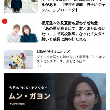
ルがある」【押井守連載「勝手にジャ
ンル。」プロローグ】
福原遥＆汐見夏衛も思わず感無量！
『あの星が降る丘で、君とまた出会い
たい。』で高校教師になった主人公の
想いと成長に胸を打たれる
LiSAが推すミニオンズ
ダイフクが耳から離れない！最新作『ミニオン
ズ＆モンスターズ』見どころは？
PR