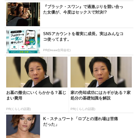
『ブラック・スワン』で過激ぶりを競い合っ
た女優が、今度はセックスで対決!?
SNSアカウントを着実に成長。実はみんなコ
コ使ってます。
PR(Dreaw合同会社)
お墓の撤去にいくらかかる？墓じ
家の売却成功にはカギがある？家
まい費用
処分の基礎知識を解説
PR(くらしの話題)
PR(くらしの話題)
K・スチュワート「ロブとの濡れ場は苦痛
だった」