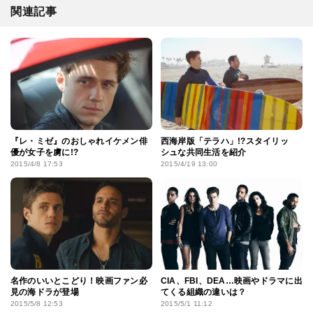
関連記事
『レ・ミゼ』のおしゃれイケメン俳
西海岸版「テラハ」!?スタイリッ
優が女子を虜に!?
シュな共同生活を紹介
2015/4/8 17:53
2015/4/19 13:00
名作のいいとこどり！映画ファン必
CIA、FBI、DEA…映画やドラマに出
見の海ドラが登場
てくる組織の違いは？
2015/5/8 12:53
2015/5/1 11:12