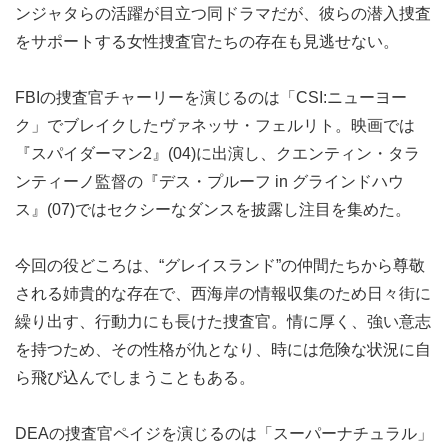
ンジャタらの活躍が目立つ同ドラマだが、彼らの潜入捜査
をサポートする女性捜査官たちの存在も見逃せない。
FBIの捜査官チャーリーを演じるのは「CSI:ニューヨー
ク」でブレイクしたヴァネッサ・フェルリト。映画では
『スパイダーマン2』(04)に出演し、クエンティン・タラ
ンティーノ監督の『デス・プルーフ in グラインドハウ
ス』(07)ではセクシーなダンスを披露し注目を集めた。
今回の役どころは、“グレイスランド”の仲間たちから尊敬
される姉貴的な存在で、西海岸の情報収集のため日々街に
繰り出す、行動力にも長けた捜査官。情に厚く、強い意志
を持つため、その性格が仇となり、時には危険な状況に自
ら飛び込んでしまうこともある。
DEAの捜査官ペイジを演じるのは「スーパーナチュラル」