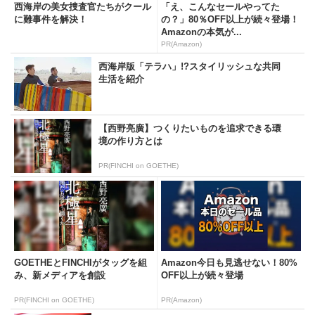
西海岸の美女捜査官たちがクール
「え、こんなセールやってた
に難事件を解決！
の？」80％OFF以上が続々登場！
Amazonの本気が...
PR(Amazon)
西海岸版「テラハ」!?スタイリッシュな共同
生活を紹介
【西野亮廣】つくりたいものを追求できる環
境の作り方とは
PR(FINCHI on GOETHE)
GOETHEとFINCHIがタッグを組
Amazon今日も見逃せない！80%
み、新メディアを創設
OFF以上が続々登場
PR(FINCHI on GOETHE)
PR(Amazon)