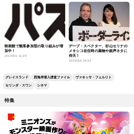
映画館で観客参加型の取り組みが増
デーブ・スペクター、杉山セリナの
加中！
メキシコ在住時の薬物や銃声ネタに
仰天！
2015/5/1 11:29
2016/4/4 16:32
グレイスランド
西海岸潜入捜査ファイル
ヴァネッサ・フェルリト
セリンダ・スワン
シネマ
特集