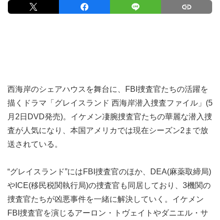
西海岸のシェアハウスを舞台に、FBI捜査官たちの活躍を
描くドラマ「グレイスランド 西海岸潜入捜査ファイル」(5
月2日DVD発売)。イケメン凄腕捜査官たちの華麗な潜入捜
査が人気になり、本国アメリカでは現在シーズン2まで放
送されている。
“グレイスランド”にはFBI捜査官のほか、DEA(麻薬取締局)
やICE(移民税関執行局)の捜査官も同居しており、3機関の
捜査官たちが凶悪事件を一緒に解決していく。イケメン
FBI捜査官を演じるアーロン・トヴェイトやダニエル・サ