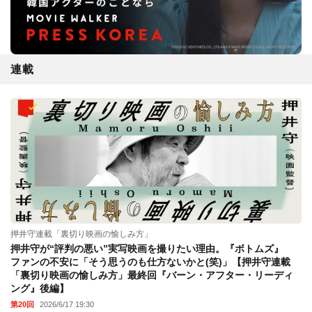
連載
押井守連載「裏切り映画の愉しみ方」
押井守が“評判の悪い”実写映画を撮りたい理由。『ボトムズ』
ファンの不安に「そう思うのも仕方ないかと(笑)」【押井守連載
「裏切り映画の愉しみ方」最終回『バーン・アフター・リーディ
ング』後編】
第20回
2026/6/17 19:30