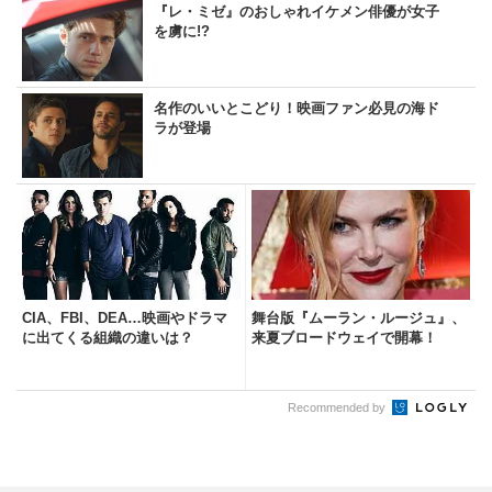
『レ・ミゼ』のおしゃれイケメン俳優が女子
を虜に!?
名作のいいとこどり！映画ファン必見の海ド
ラが登場
CIA、FBI、DEA…映画やドラマ
舞台版『ムーラン・ルージュ』、
に出てくる組織の違いは？
来夏ブロードウェイで開幕！
Recommended by