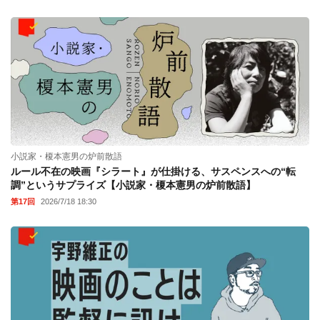
小説家・榎本憲男の炉前散語
ルール不在の映画『シラート』が仕掛ける、サスペンスへの“転
調”というサプライズ【小説家・榎本憲男の炉前散語】
第17回
2026/7/18 18:30