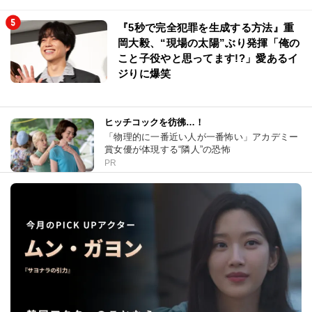
『5秒で完全犯罪を生成する方法』重
岡大毅、“現場の太陽”ぶり発揮「俺の
こと子役やと思ってます!?」愛あるイ
ジりに爆笑
ヒッチコックを彷彿…！
「物理的に一番近い人が一番怖い」アカデミー
賞女優が体現する“隣人”の恐怖
PR