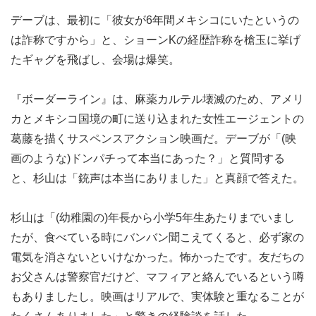
デーブは、最初に「彼女が6年間メキシコにいたというの
は詐称ですから」と、ショーンKの経歴詐称を槍玉に挙げ
たギャグを飛ばし、会場は爆笑。
『ボーダーライン』は、麻薬カルテル壊滅のため、アメリ
カとメキシコ国境の町に送り込まれた女性エージェントの
葛藤を描くサスペンスアクション映画だ。デーブが「(映
画のような)ドンパチって本当にあった？」と質問する
と、杉山は「銃声は本当にありました」と真顔で答えた。
杉山は「(幼稚園の)年長から小学5年生あたりまでいまし
たが、食べている時にバンバン聞こえてくると、必ず家の
電気を消さないといけなかった。怖かったです。友だちの
お父さんは警察官だけど、マフィアと絡んでいるという噂
もありましたし。映画はリアルで、実体験と重なることが