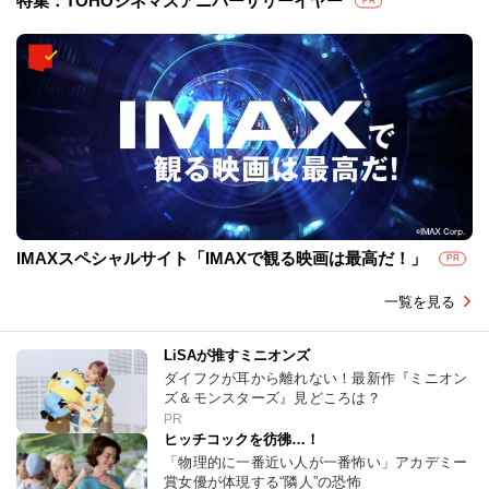
特集：TOHOシネマズアニバーサリーイヤー
PR
IMAXスペシャルサイト「IMAXで観る映画は最高だ！」
PR
一覧を見る
LiSAが推すミニオンズ
ダイフクが耳から離れない！最新作『ミニオン
ズ＆モンスターズ』見どころは？
PR
ヒッチコックを彷彿…！
「物理的に一番近い人が一番怖い」アカデミー
賞女優が体現する“隣人”の恐怖