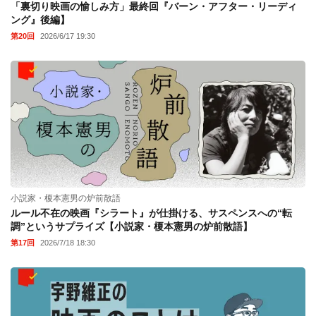
「裏切り映画の愉しみ方」最終回『バーン・アフター・リーディ
ング』後編】
第20回
2026/6/17 19:30
小説家・榎本憲男の炉前散語
ルール不在の映画『シラート』が仕掛ける、サスペンスへの“転
調”というサプライズ【小説家・榎本憲男の炉前散語】
第17回
2026/7/18 18:30