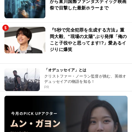
から富川国際ファンタスティック映画
祭で目撃した最新ホラーまで
『5秒で完全犯罪を生成する方法』重
岡大毅、“現場の太陽”ぶり発揮「俺の
こと子役やと思ってます!?」愛あるイ
ジりに爆笑
「オデュッセイア」とは
クリストファー・ノーラン監督が挑む、英雄オ
デュッセイアの物語を知る！
PR