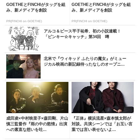
GOETHEとFINCHIがタッグを組
GOETHEとFINCHIがタッグを組
み、新メディアを創設
み、新メディアを創設
PR(FINCHI on GOETHE)
PR(FINCHI on GOETHE)
アルコ＆ピース平子祐希、初の小説連載！
「ピンキー☆キャッチ」第34回 噂
北米で『ウィキッド ふたりの魔女』がミュー
ジカル映画の新記録待ったなしのオープニ...
成田凌×中村映里子×森田剛、片山
『正体』横浜流星×森本慎太郎が
慎三監督作『雨の中の慾情』出演
対談。共演シーンでは「お互い言
への素直な想いを吐...
葉では言い表せないよ...