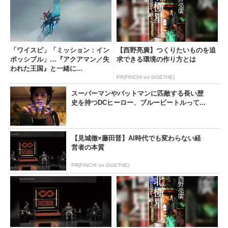
「ワイスピ」「ミッション：イン
【西野亮廣】つくりたいものを追
ポッシブル」…『アクアマン／失
求できる環境の作り方とは
われた王国』と一緒に...
PR(FINCHI on GOETHE)
スーパーマンやバットマンに匹敵する長い歴
史を持つDCヒーロー、ブルービートルって...
【見城徹×藤田晋】AI時代でも変わらない経
営者の本質
PR(FINCHI on GOETHE)