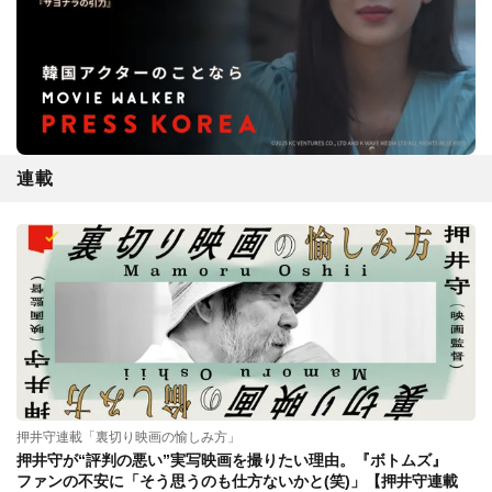
連載
押井守連載「裏切り映画の愉しみ方」
押井守が“評判の悪い”実写映画を撮りたい理由。『ボトムズ』
ファンの不安に「そう思うのも仕方ないかと(笑)」【押井守連載