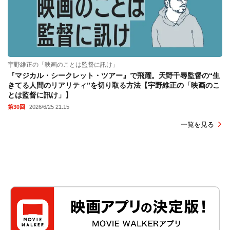
宇野維正の「映画のことは監督に訊け」
『マジカル・シークレット・ツアー』で飛躍。天野千尋監督の“生
きてる人間のリアリティ”を切り取る方法【宇野維正の「映画のこ
とは監督に訊け」】
第30回
2026/6/25 21:15
一覧を見る