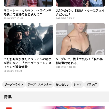
マコーレー・カルキン、ヘロイン中
元1Dゼイン、顔面タトゥーはフェイ
毒脱出で普通のおじさんに？
クだった！
2016/3/17 15:42
2016/3/25 15:41
こだわり抜かれたビジュアルの秘密
S・ブレア、機上で乱心！「私の恥
が明らかに！『ボーダーライン』メ
部が燃やされる」
イキング映像解禁
2016/6/22 18:13
2016/4/8 19:00
ボーダーライン
デーブ・スペクター
杉山セリナ
シネマ
ドラッグ
特集