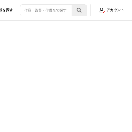
館を探す
アカウント
解禁！
画像1/7