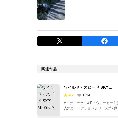
関連作品
ワイルド・スピード SKY
MISSION
4.2
1994
V・ディーゼル＆P・ウォーカー主
人気カーアクションシリーズ第7弾