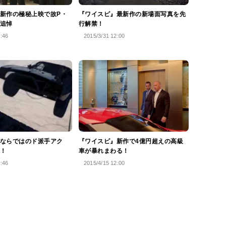
新作の極秘上映で故P・
『ワイスピ』最新作の新場面写真を先
追悼
行解禁！
3:46
2015/3/31 12:00
ならではのド派手アク
『ワイスピ』新作で4億円超えの高級
！
車が暴れまわる！
5:46
2015/4/15 12:00