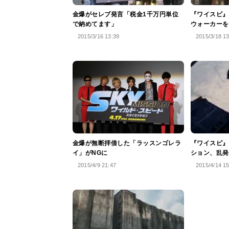
金爆がセレブ発言「税金1千万円単位
『ワイスピ』
で納めてます」
ウォーカーを
2015/3/16 13:39
2015/3/18 1
金爆が無断拝借した「ラッスンゴレラ
『ワイスピ』
イ」がNGに
ション、乱発
2015/4/9 21:47
2015/4/14 1