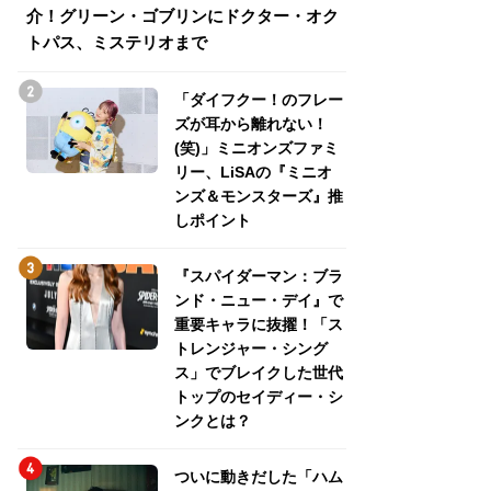
介！グリーン・ゴブリンにドクター・オク
介！グリーン・ゴ
トパス、ミステリオまで
トパス、ミステリ
「ダイフクー！のフレー
ズが耳から離れない！
(笑)」ミニオンズファミ
リー、LiSAの『ミニオ
ンズ＆モンスターズ』推
しポイント
『スパイダーマン：ブラ
ンド・ニュー・デイ』で
重要キャラに抜擢！「ス
トレンジャー・シング
ス」でブレイクした世代
トップのセイディー・シ
ンクとは？
ついに動きだした「ハム