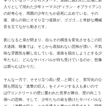
争っているシーンからスタート。迷路に囲われた広場に新
入りとして現れた少年トーマス(ディラン・オブライアン)
の好奇心を、周囲の少年たちが必死に止めている。その
後、彼らの前にそそり立つ迷路が、ゴゴゴ…と奇妙な機械
音を立てながら動きだす。
夜になると扉が閉まり、自らその構造を変化させるこの巨
大迷路。映像では、そこから底知れない恐怖が漂い、不気
味な雰囲気を醸し出している。迷路を脱出しようとする少
年たちに、どんなサバイバルが待ち受けているのか、想像
は膨らむばかりだ。
そんな一方で、そそり立つ高い壁…と聞くと、実写化の公
開も間近な「進撃の巨人」をイメージする人も多いので
は!?コンクリートの壁に覆われた世界が舞台、壁の向こう
側への恐怖、そして、少年たちの命を懸けたサバイバルな