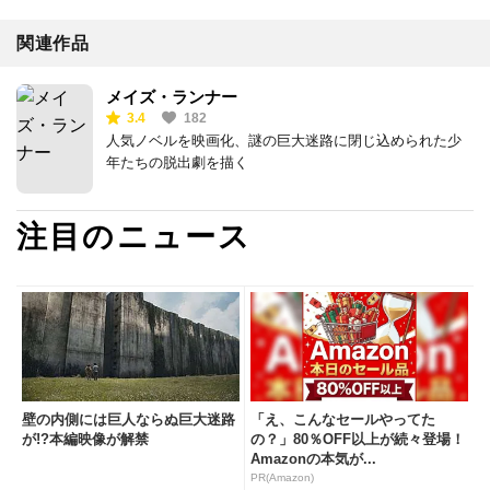
関連作品
メイズ・ランナー
3.4
182
人気ノベルを映画化、謎の巨大迷路に閉じ込められた少
年たちの脱出劇を描く
注目のニュース
壁の内側には巨人ならぬ巨大迷路
「え、こんなセールやってた
が!?本編映像が解禁
の？」80％OFF以上が続々登場！
Amazonの本気が...
PR(Amazon)