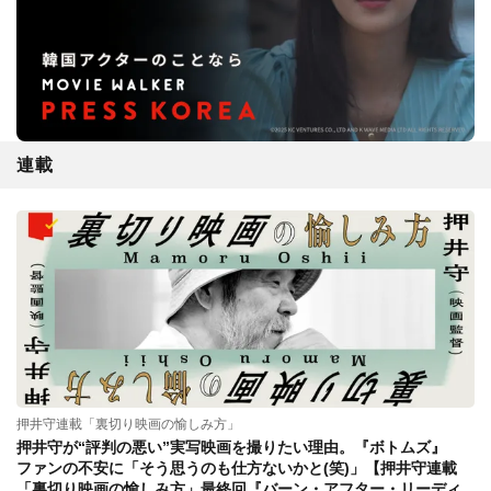
連載
押井守連載「裏切り映画の愉しみ方」
押井守が“評判の悪い”実写映画を撮りたい理由。『ボトムズ』
ファンの不安に「そう思うのも仕方ないかと(笑)」【押井守連載
「裏切り映画の愉しみ方」最終回『バーン・アフター・リーディ