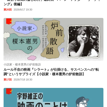
ング』後編】
第20回
2026/6/17 19:30
小説家・榎本憲男の炉前散語
ルール不在の映画『シラート』が仕掛ける、サスペンスへの“転
調”というサプライズ【小説家・榎本憲男の炉前散語】
第17回
2026/7/18 18:30