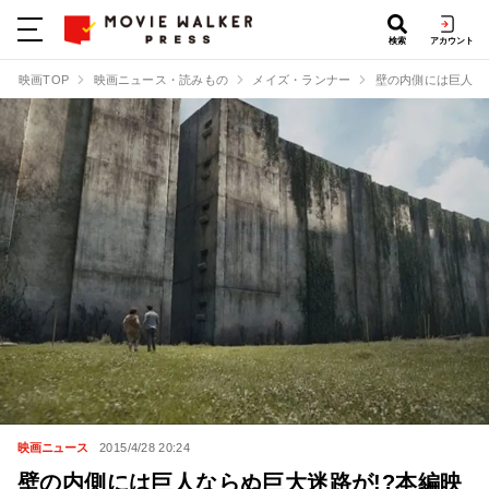
検索
アカウント
映画TOP
映画ニュース・読みもの
メイズ・ランナー
壁の内側には巨人な
映画ニュース
2015/4/28 20:24
壁の内側には巨人ならぬ巨大迷路が!?本編映