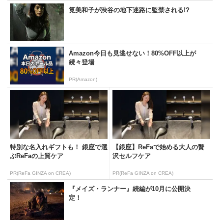
筧美和子が渋谷の地下迷路に監禁される!?
Amazon今日も見逃せない！80%OFF以上が
続々登場
PR(Amazon)
特別な名入れギフトも！ 銀座で選
【銀座】ReFaで始める大人の贅
ぶReFaの上質ケア
沢セルフケア
PR(ReFa GINZA on CREA)
PR(ReFa GINZA on CREA)
『メイズ・ランナー』続編が10月に公開決
定！