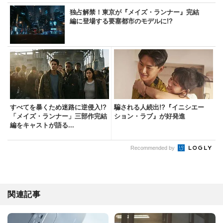
独占解禁！東京が『メイズ・ランナー』完結
編に登場する要塞都市のモデルに!?
すべてを暴くため迷路に逆侵入!?
騙される人続出!?『イニシエー
「メイズ・ランナー」三部作完結
ション・ラブ』が好発進
編をキャストが語る...
Recommended by
関連記事