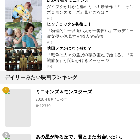
LiSAが推すミニオンズ
ダイフクが耳から離れない！最新作『ミニオン
ズ＆モンスターズ』見どころは？
PR
ヒッチコックを彷彿…！
「物理的に一番近い人が一番怖い」アカデミー
賞女優が体現する“隣人”の恐怖
PR
映画ファンはどう観た？
「戦争は人々の選択の積み重ねで始まる」『開
戦前夜』が問いかけるメッセージ
PR
デイリーみたい映画ランキング
ミニオンズ＆モンスターズ
2026年8月7日公開
12339
あの星が降る丘で、君とまた出会いたい。