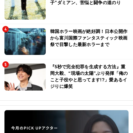
子”ダミアン、苦悩と闘争の道のり
韓国ホラー映画が絶好調！日本公開作
から富川国際ファンタスティック映画
祭で目撃した最新ホラーまで
『5秒で完全犯罪を生成する方法』重
岡大毅、“現場の太陽”ぶり発揮「俺の
こと子役やと思ってます!?」愛あるイ
ジりに爆笑