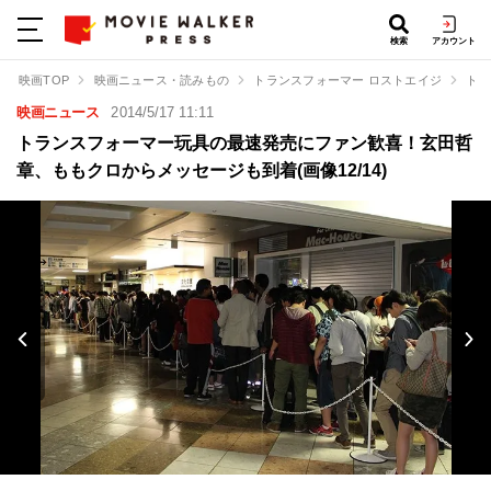
検索
アカウント
映画TOP
映画ニュース・読みもの
トランスフォーマー ロストエイジ
トラ
映画ニュース
2014/5/17 11:11
トランスフォーマー玩具の最速発売にファン歓喜！玄田哲
章、ももクロからメッセージも到着(画像12/14)