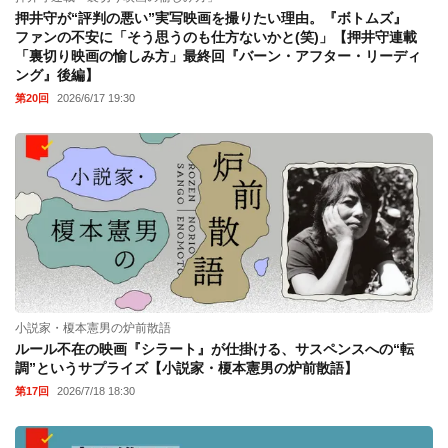
押井守が“評判の悪い”実写映画を撮りたい理由。『ボトムズ』
ファンの不安に「そう思うのも仕方ないかと(笑)」【押井守連載
「裏切り映画の愉しみ方」最終回『バーン・アフター・リーディ
ング』後編】
第20回
2026/6/17 19:30
小説家・榎本憲男の炉前散語
ルール不在の映画『シラート』が仕掛ける、サスペンスへの“転
調”というサプライズ【小説家・榎本憲男の炉前散語】
第17回
2026/7/18 18:30