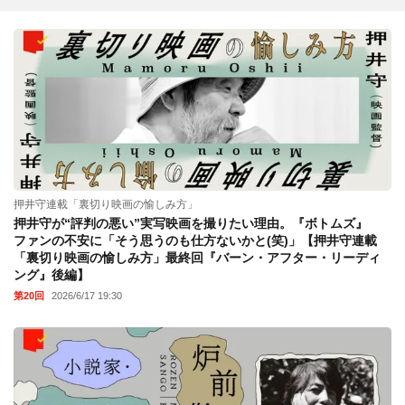
押井守連載「裏切り映画の愉しみ方」
押井守が“評判の悪い”実写映画を撮りたい理由。『ボトムズ』
ファンの不安に「そう思うのも仕方ないかと(笑)」【押井守連載
「裏切り映画の愉しみ方」最終回『バーン・アフター・リーディ
ング』後編】
第20回
2026/6/17 19:30