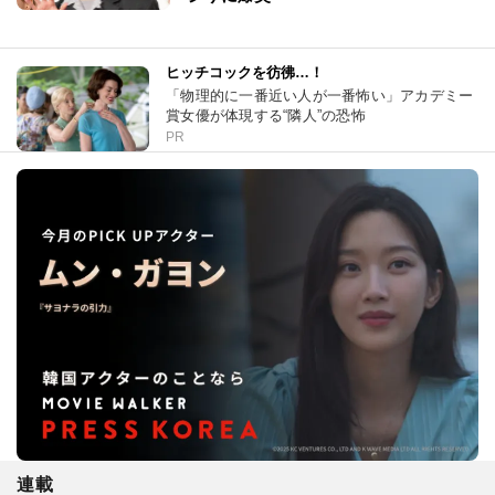
ヒッチコックを彷彿…！
「物理的に一番近い人が一番怖い」アカデミー
賞女優が体現する“隣人”の恐怖
PR
連載