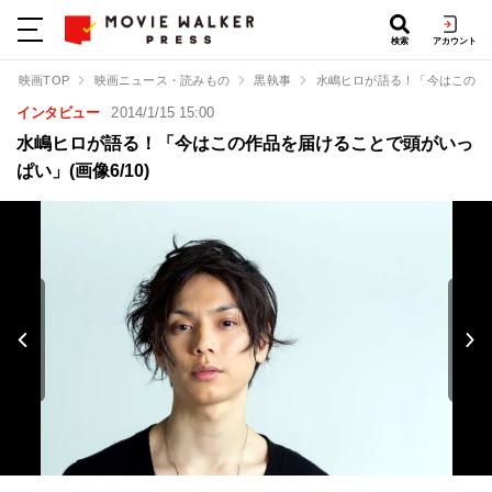
検索
アカウント
映画TOP
映画ニュース・読みもの
黒執事
水嶋ヒロが語る！「今はこの作
インタビュー
2014/1/15 15:00
水嶋ヒロが語る！「今はこの作品を届けることで頭がいっ
ぱい」(画像6/10)