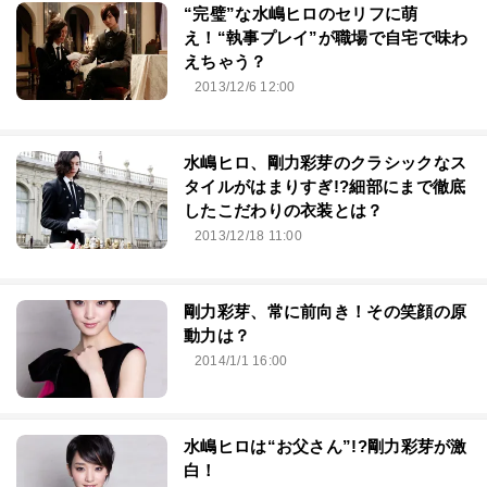
“完璧”な水嶋ヒロのセリフに萌
え！“執事プレイ”が職場で自宅で味わ
えちゃう？
2013/12/6 12:00
水嶋ヒロ、剛力彩芽のクラシックなス
タイルがはまりすぎ!?細部にまで徹底
したこだわりの衣装とは？
2013/12/18 11:00
剛力彩芽、常に前向き！その笑顔の原
動力は？
2014/1/1 16:00
水嶋ヒロは“お父さん”!?剛力彩芽が激
白！