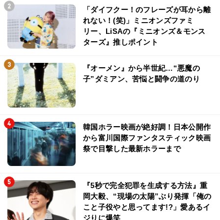
「ダイフクー！のフレーズが耳から離
れない！(笑)」ミニオンズファミ
リー、LiSAの『ミニオンズ＆モンス
ターズ』推しポイント
『オーメン』から半世紀…“悪魔の
子”ダミアン、苦悩と闘争の道のり
韓国ホラー映画が絶好調！日本公開作
から富川国際ファンタスティック映画
祭で目撃した最新ホラーまで
『5秒で完全犯罪を生成する方法』重
岡大毅、“現場の太陽”ぶり発揮「俺の
こと子役やと思ってます!?」愛あるイ
ジりに爆笑