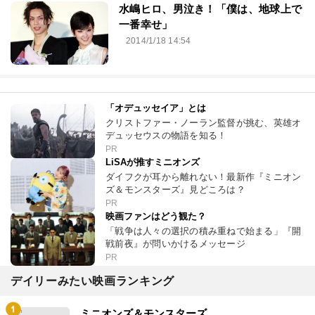
水嶋ヒロ、男泣き！「僕は、地球上で
一番幸せ」
2014/1/18 14:54
「オデュッセイア」とは
クリストファー・ノーラン監督が挑む、英雄オ
デュッセウスの物語を知る！
PR
LiSAが推すミニオンズ
ダイフクが耳から離れない！最新作『ミニオン
ズ＆モンスターズ』見どころは？
PR
映画ファンはどう観た？
「戦争は人々の選択の積み重ねで始まる」『開
戦前夜』が問いかけるメッセージ
PR
デイリーみたい映画ランキング
ミニオンズ＆モンスターズ