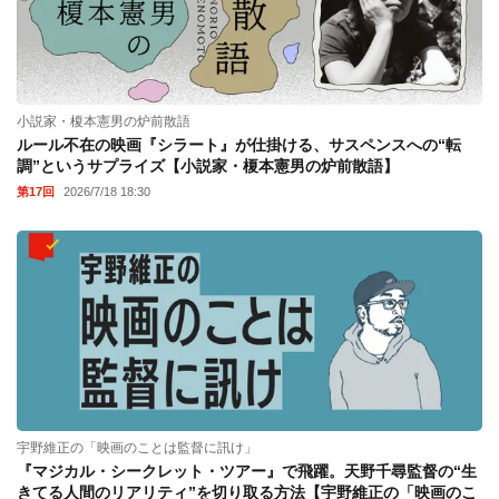
小説家・榎本憲男の炉前散語
ルール不在の映画『シラート』が仕掛ける、サスペンスへの“転
調”というサプライズ【小説家・榎本憲男の炉前散語】
第17回
2026/7/18 18:30
宇野維正の「映画のことは監督に訊け」
『マジカル・シークレット・ツアー』で飛躍。天野千尋監督の“生
きてる人間のリアリティ”を切り取る方法【宇野維正の「映画のこ