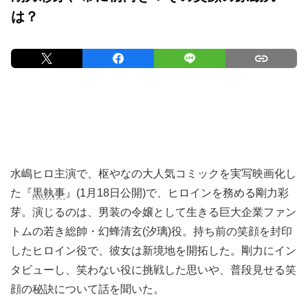
は？
水嶋ヒロ主演で、枢やなの大人気コミックを実写映画化し
た『
黒執事
』(1月18日公開)で、ヒロインを務める剛力彩
芽。演じるのは、男装の令嬢として生きる巨大企業ファン
トムの若き総帥・幻蜂清玄(汐璃)役。持ち前の笑顔を封印
したヒロイン役で、彼女は新境地を開拓した。剛力にイン
タビューし、笑わない役に挑戦した思いや、普段見せる笑
顔の秘訣について話を聞いた。