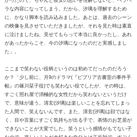
かったので、ちゃんと彼女の思いを理解しないと、ペラペ
ラな内容になってしまう。だから、汐璃を理解するため
に、かなり脚本を読み込みました。あとは、過去のシーン
の映像を見させていただきましたが、それを見た時は素直
に泣けましたね。見せてもらって本当に良かったし、あれ
があったからこそ、今の汐璃になったのだと実感しまし
た」。
ここまで笑わない役柄というのは初めてだったのだろう
か？「少し前に、月9のドラマ(『ビブリア古書堂の事件手
帖』の篠川栞子役)でも笑わない役でしたが、その時は、
すごく照れ屋で消極的な女性だから笑わないというだけ
で、意味が違う。清玄(汐璃)は楽しいことを忘れてしまっ
た人間で、笑えないんです。また、清玄(汐璃)は顔ではな
く、目や言葉にすごく気持ちが出る子で、表情のお芝居が
できないことが大変でした。笑うという感情がもてない子