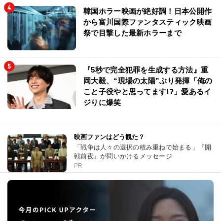
韓国ホラー映画が絶好調！日本公開作
から富川国際ファンタスティック映画
祭で目撃した最新ホラーまで
『5秒で完全犯罪を生成する方法』重
岡大毅、“現場の太陽”ぶり発揮「俺の
こと子役やと思ってます!?」愛あるイ
ジりに爆笑
映画ファンはどう観た？
「戦争は人々の選択の積み重ねで始まる」『開
戦前夜』が問いかけるメッセージ
PR