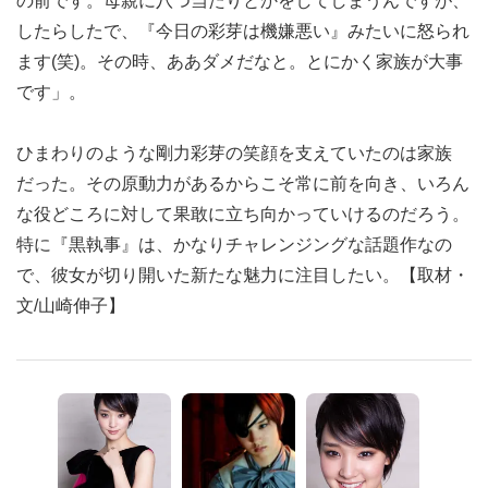
の前です。母親に八つ当たりとかをしてしまうんですが、
したらしたで、『今日の彩芽は機嫌悪い』みたいに怒られ
ます(笑)。その時、ああダメだなと。とにかく家族が大事
です」。
ひまわりのような剛力彩芽の笑顔を支えていたのは家族
だった。その原動力があるからこそ常に前を向き、いろん
な役どころに対して果敢に立ち向かっていけるのだろう。
特に『黒執事』は、かなりチャレンジングな話題作なの
で、彼女が切り開いた新たな魅力に注目したい。【取材・
文/山崎伸子】