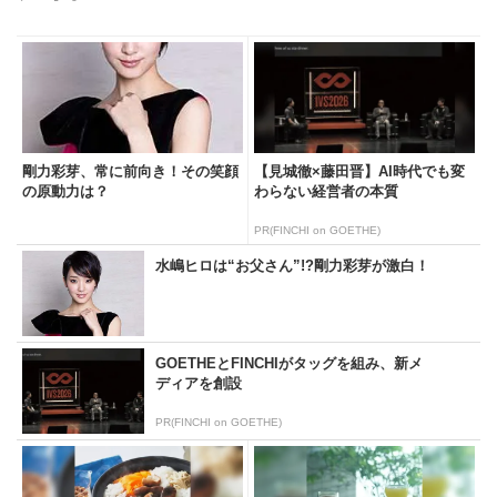
剛力彩芽、常に前向き！その笑顔
【見城徹×藤田晋】AI時代でも変
の原動力は？
わらない経営者の本質
PR(FINCHI on GOETHE)
水嶋ヒロは“お父さん”!?剛力彩芽が激白！
GOETHEとFINCHIがタッグを組み、新メ
ディアを創設
PR(FINCHI on GOETHE)