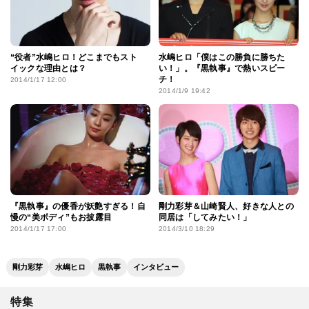
“役者”水嶋ヒロ！どこまでもスト
水嶋ヒロ「僕はこの勝負に勝ちた
イックな理由とは？
い！」。『黒執事』で熱いスピー
チ！
2014/1/17 12:00
2014/1/9 19:42
『黒執事』の優香が妖艶すぎる！自
剛力彩芽＆山崎賢人、好きな人との
慢の“美ボディ”もお披露目
同居は「してみたい！」
2014/1/17 17:00
2014/3/10 18:29
剛力彩芽
水嶋ヒロ
黒執事
インタビュー
特集