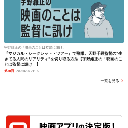
宇野維正の「映画のことは監督に訊け」
『マジカル・シークレット・ツアー』で飛躍。天野千尋監督の“生
きてる人間のリアリティ”を切り取る方法【宇野維正の「映画のこ
とは監督に訊け」】
第30回
2026/6/25 21:15
一覧を見る