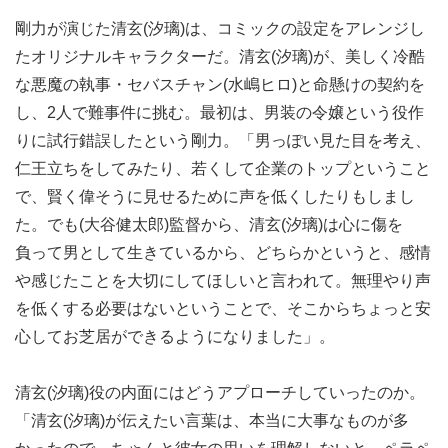
剛力が演じた清玄(汐璃)は、コミックの設定をアレンジし
たオリジナルキャラクターだ。清玄(汐璃)が、美しく冷酷
な悪魔の執事・セバスチャン(水嶋ヒロ)と命懸けの契約を
し、2人で難事件に挑む。最初は、男装の令嬢という役作
りに試行錯誤したという剛力。「男っぽい見た目を考え、
仁王立ちをしてみたり、若くして企業のトップということ
で、賢く偉そうに見せるために声を低くしたりもしまし
た。でも(大谷健太郎)監督から、清玄(汐璃)は心に傷を
負って男として生きているから、どちらかというと、感情
や感じたことを大切にしてほしいと言われて。無理やり声
を低くする必要はないということで、そこからちょっと安
心してお芝居ができるようになりました」。
清玄(汐璃)役の内面にはどうアプローチしていったのか。
「清玄(汐璃)が伝えたい言葉は、本当に大事なものが多