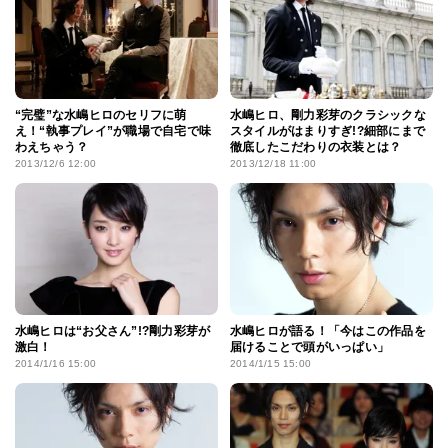
“完璧”な水嶋ヒロのセリフに萌
水嶋ヒロ、剛力彩芽のクラシックな
え！“執事プレイ”が職場で自宅で味
スタイルがはまりすぎ!?細部にまで
わえちゃう？
徹底したこだわりの衣装とは？
2013/12/6 12:00
2013/12/18 11:00
水嶋ヒロは“お父さん”!?剛力彩芽が
水嶋ヒロが語る！「今はこの作品を
激白！
届けることで頭がいっぱい」
2014/1/16 15:00
2014/1/15 15:00