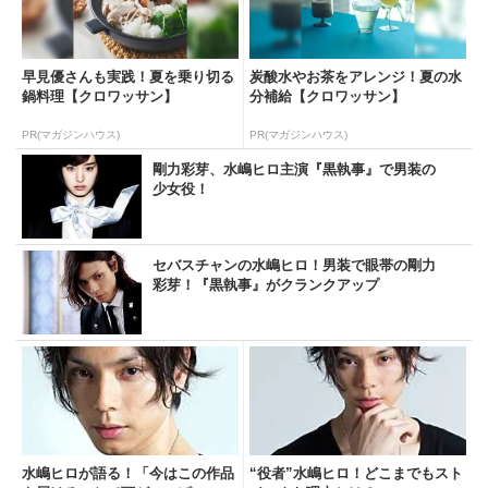
早見優さんも実践！夏を乗り切る
炭酸水やお茶をアレンジ！夏の水
鍋料理【クロワッサン】
分補給【クロワッサン】
PR(マガジンハウス)
PR(マガジンハウス)
剛力彩芽、水嶋ヒロ主演『黒執事』で男装の
少女役！
セバスチャンの水嶋ヒロ！男装で眼帯の剛力
彩芽！『黒執事』がクランクアップ
水嶋ヒロが語る！「今はこの作品
“役者”水嶋ヒロ！どこまでもスト