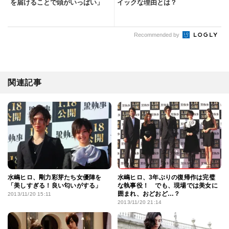
を届けることで頭がいっぱい」
イックな理由とは？
Recommended by
関連記事
水嶋ヒロ、剛力彩芽たち女優陣を
水嶋ヒロ、3年ぶりの復帰作は完璧
「美しすぎる！良い匂いがする」
な執事役！ でも、現場では美女に
囲まれ、おどおど…？
2013/11/20 15:11
2013/11/20 21:14