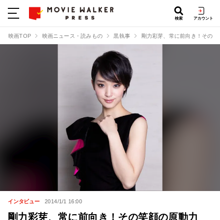
検索
アカウント
映画TOP
映画ニュース・読みもの
黒執事
剛力彩芽、常に前向き！その笑
インタビュー
2014/1/1 16:00
剛力彩芽、常に前向き！その笑顔の原動力