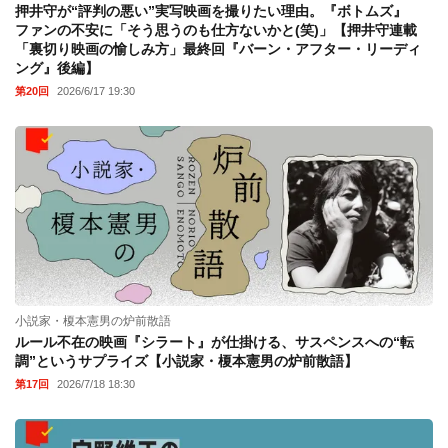
押井守が“評判の悪い”実写映画を撮りたい理由。『ボトムズ』
ファンの不安に「そう思うのも仕方ないかと(笑)」【押井守連載
「裏切り映画の愉しみ方」最終回『バーン・アフター・リーディ
ング』後編】
第20回
2026/6/17 19:30
小説家・榎本憲男の炉前散語
ルール不在の映画『シラート』が仕掛ける、サスペンスへの“転
調”というサプライズ【小説家・榎本憲男の炉前散語】
第17回
2026/7/18 18:30