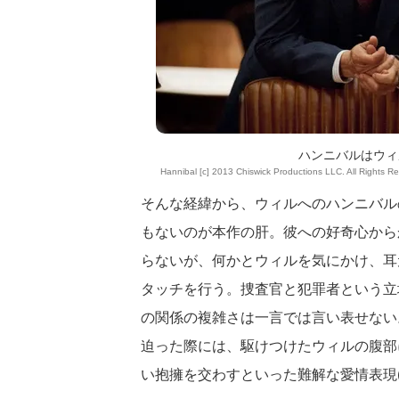
ハンニバルはウィ
Hannibal [c] 2013 Chiswick Productions LLC. All Rights R
そんな経緯から、ウィルへのハンニバル
もないのが本作の肝。彼への好奇心から
らないが、何かとウィルを気にかけ、耳
タッチを行う。捜査官と犯罪者という立
の関係の複雑さは一言では言い表せない
迫った際には、駆けつけたウィルの腹部
い抱擁を交わすといった難解な愛情表現