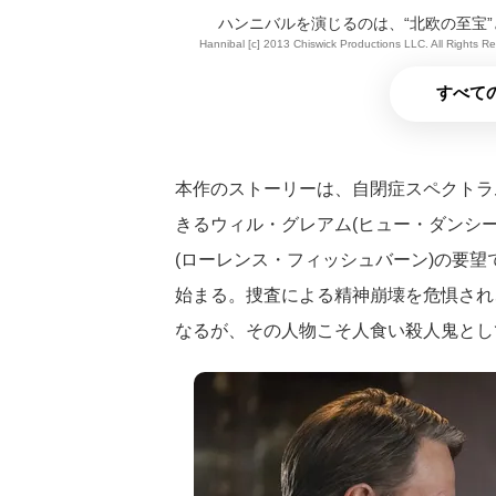
ハンニバルを演じるのは、“北欧の至宝
Hannibal [c] 2013 Chiswick Productions LLC. All Rights R
すべての
本作のストーリーは、自閉症スペクトラ
きるウィル・グレアム(ヒュー・ダンシー
(ローレンス・フィッシュバーン)の要
始まる。捜査による精神崩壊を危惧され
なるが、その人物こそ人食い殺人鬼とし