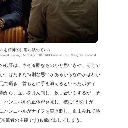
ルを精神的に追い詰めていく
eserved. Package Artwork [c] 2013 NBCUniversal, Inc. All Rights Reserved
の心証は、さぞ冷酷なものかと思いきや、そうで
か、はたまた特別な思いがあるからなのかはわか
元で囁き、首もとに手を添えるといったボディ
場から、互いをけん制し、殺し合いもするが、そ
。ハンニバルの正体が発覚し、彼にFBIの手が
にハンニバルがナイフを突き刺し、血まみれで熱
(※筆者の主観です)も飛び出してしまう。