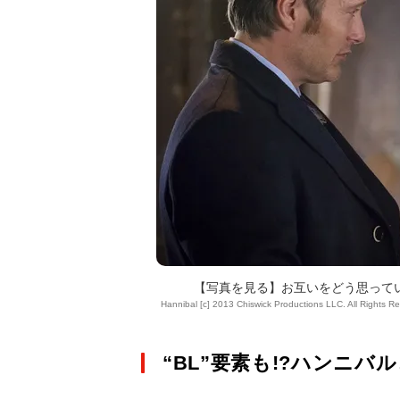
【写真を見る】お互いをどう思って
Hannibal [c] 2013 Chiswick Productions LLC. All Rights R
“BL”要素も!?ハンニ