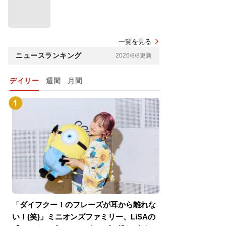
一覧を見る
ニュースランキング
2026/8/8更新
デイリー
週間
月間
「ダイフクー！のフレーズが耳から離れな
『スパイダーマン
い！(笑)」ミニオンズファミリー、LiSAの
介！グリーン・ゴ