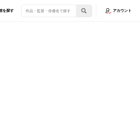
館を探す
アカウント
色気に迫る！＜写真19点＞