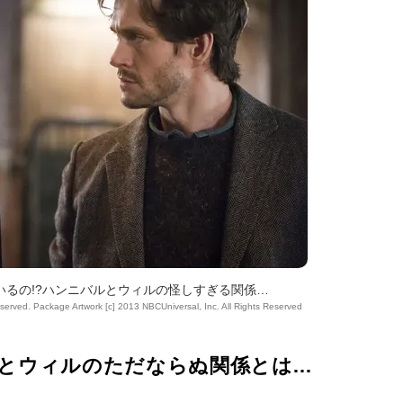
いるの!?ハンニバルとウィルの怪しすぎる関係…
eserved. Package Artwork [c] 2013 NBCUniversal, Inc. All Rights Reserved
バルとウィルのただならぬ関係とは…