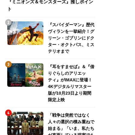
『ミニオンズ＆モンスターズ』推しポイン
トパス、ミステリ
ト
『スパイダーマン』歴代
ヴィランを一挙紹介！グ
リーン・ゴブリンにドク
ター・オクトパス、ミス
テリオまで
『耳をすませば』＆『借
りぐらしのアリエッ
ティ』がIMAXに登場！
4Kデジタルリマスター
版が10月23日より期間
限定上映
「戦争は突然ではなく
人々の選択の積み重ねで
始まる」「いま、私たち