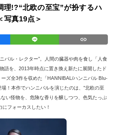
理!?“北欧の至宝”が扮するハ
写真19点＞
ハンニバル・レクター”。人間の臓器や肉を食し「人食
物語を、2013年時点に置き換え新たに展開したド
ーズ全3作を収めた「HANNIBAL/ハンニバル Blu-
となって登場！本作でハンニバルを演じたのは、“北欧の至
れない怪物を、危険な香りを醸しつつ、色気たっぷ
魅力にフォーカスしたい！