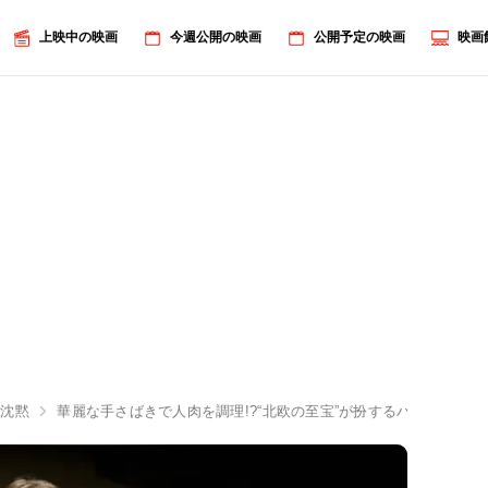
上映中の映画
今週公開の映画
公開予定の映画
映画
の沈黙
華麗な手さばきで人肉を調理!?“北欧の至宝”が扮するハンニバルの