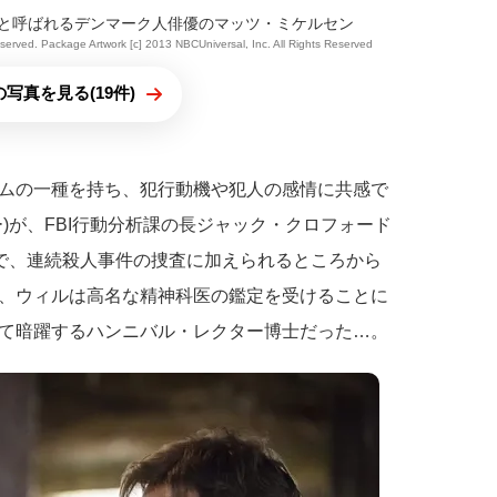
”と呼ばれるデンマーク人俳優のマッツ・ミケルセン
eserved. Package Artwork [c] 2013 NBCUniversal, Inc. All Rights Reserved
写真を見る(19件)
ムの一種を持ち、犯行動機や犯人の感情に共感で
)が、FBI行動分析課の長ジャック・クロフォード
望で、連続殺人事件の捜査に加えられるところから
、ウィルは高名な精神科医の鑑定を受けることに
て暗躍するハンニバル・レクター博士だった…。