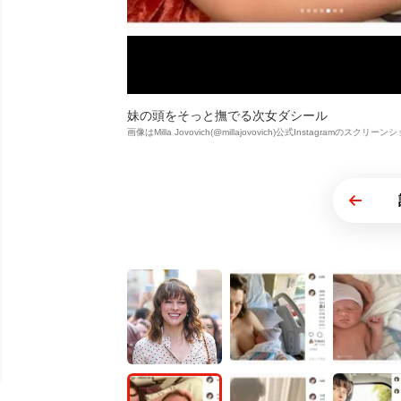
妹の頭をそっと撫でる次女ダシール
画像はMilla Jovovich(@millajovovich)公式Instagramのスクリー