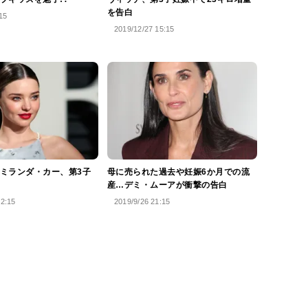
を告白
15
2019/12/27 15:15
ミランダ・カー、第3子
母に売られた過去や妊娠6か月での流
産…デミ・ムーアが衝撃の告白
12:15
2019/9/26 21:15