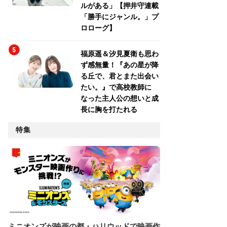
ルがある」【押井守連載
「勝手にジャンル。」プ
ロローグ】
福原遥＆汐見夏衛も思わ
ず感無量！『あの星が降
る丘で、君とまた出会い
たい。』で高校教師に
なった主人公の想いと成
長に胸を打たれる
特集
ミニオンズが映画の都・ハリウッドで映画作