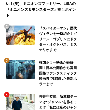
い！(笑)」ミニオンズファミリー、LiSAの
介！グリーン・ゴ
『ミニオンズ＆モンスターズ』推しポイン
トパス、ミステリ
ト
『スパイダーマン』歴代
ヴィランを一挙紹介！グ
リーン・ゴブリンにドク
ター・オクトパス、ミス
テリオまで
韓国ホラー映画が絶好
調！日本公開作から富川
国際ファンタスティック
映画祭で目撃した最新ホ
ラーまで
押井守監督、新連載テー
マは“ジャンル”を作るこ
と!?「私には私のジャン