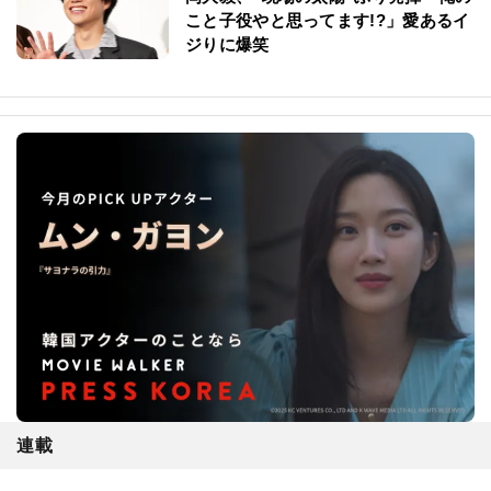
こと子役やと思ってます!?」愛あるイ
ジりに爆笑
連載