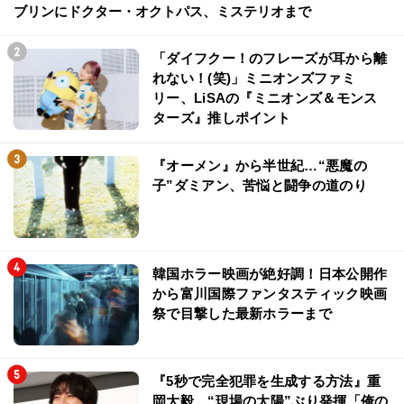
ブリンにドクター・オクトパス、ミステリオまで
「ダイフクー！のフレーズが耳から離
れない！(笑)」ミニオンズファミ
リー、LiSAの『ミニオンズ＆モンス
ターズ』推しポイント
『オーメン』から半世紀…“悪魔の
子”ダミアン、苦悩と闘争の道のり
韓国ホラー映画が絶好調！日本公開作
から富川国際ファンタスティック映画
祭で目撃した最新ホラーまで
『5秒で完全犯罪を生成する方法』重
岡大毅、“現場の太陽”ぶり発揮「俺の