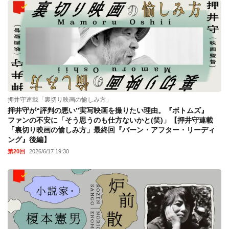
押井守連載「裏切り映画の愉しみ方」
押井守が“評判の悪い”実写映画を撮りたい理由。『ボトムズ』
ファンの不安に「そう思うのも仕方ないかと(笑)」【押井守連載
「裏切り映画の愉しみ方」最終回『バーン・アフター・リーディ
ング』後編】
第20回
2026/6/17 19:30