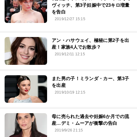
ヴィッチ、第3子妊娠中で23キロ増量
を告白
2019/12/27 15:15
アン・ハサウェイ、極秘に第2子を出
産！家族4人でお散歩？
2019/12/11 12:15
また男の子！ミランダ・カー、第3子
を出産
2019/10/19 12:15
母に売られた過去や妊娠6か月での流
産…デミ・ムーアが衝撃の告白
2019/9/26 21:15