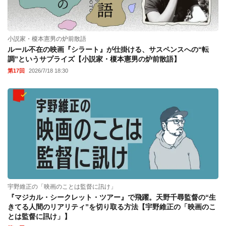
小説家・榎本憲男の炉前散語
ルール不在の映画『シラート』が仕掛ける、サスペンスへの“転
調”というサプライズ【小説家・榎本憲男の炉前散語】
第17回
2026/7/18 18:30
宇野維正の「映画のことは監督に訊け」
『マジカル・シークレット・ツアー』で飛躍。天野千尋監督の“生
きてる人間のリアリティ”を切り取る方法【宇野維正の「映画のこ
とは監督に訊け」】