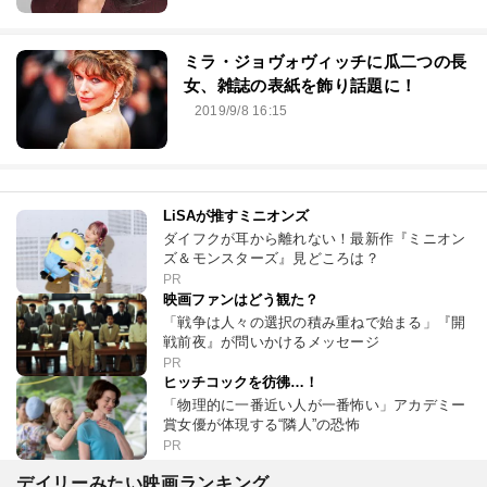
ミラ・ジョヴォヴィッチに瓜二つの長
女、雑誌の表紙を飾り話題に！
2019/9/8 16:15
LiSAが推すミニオンズ
ダイフクが耳から離れない！最新作『ミニオン
ズ＆モンスターズ』見どころは？
PR
映画ファンはどう観た？
「戦争は人々の選択の積み重ねで始まる」『開
戦前夜』が問いかけるメッセージ
PR
ヒッチコックを彷彿…！
「物理的に一番近い人が一番怖い」アカデミー
賞女優が体現する“隣人”の恐怖
PR
デイリーみたい映画ランキング