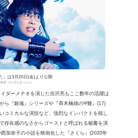
』は3月20日(金)より公開
20 松竹 フジテレビジョン
ライダーメテオを演じた吉沢亮もここ数年の活躍は
ら『銀魂』シリーズや『斉木楠雄のΨ難』(17)
いコミカルな演技など、強烈なインパクトを残し
で存在感のなさからゴーストと呼ばれる秘書を演
)や西加奈子の小説を映画化した『さくら』(2020年