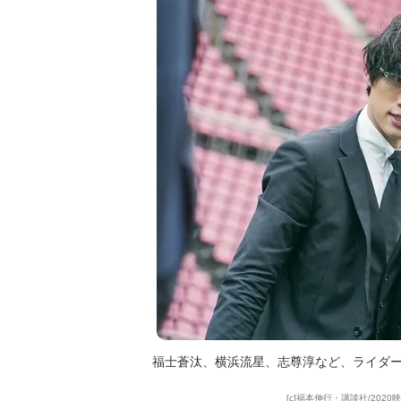
福士蒼汰、横浜流星、志尊淳など、ライダー
[c]福本伸行・講談社/202