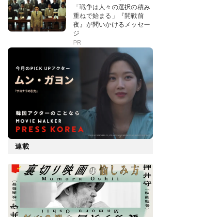
「戦争は人々の選択の積み
重ねで始まる」『開戦前
夜』が問いかけるメッセー
ジ
PR
連載