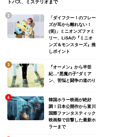
トパス、ミステリオまで
トパス、ミステリ
「ダイフクー！のフレー
ズが耳から離れない！
(笑)」ミニオンズファミ
リー、LiSAの『ミニオ
ンズ＆モンスターズ』推
しポイント
『オーメン』から半世
紀…“悪魔の子”ダミア
ン、苦悩と闘争の道のり
韓国ホラー映画が絶好
調！日本公開作から富川
国際ファンタスティック
映画祭で目撃した最新ホ
ラーまで