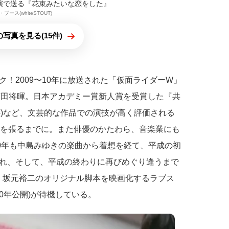
演で送る『花束みたいな恋をした』
・ブース(whiteSTOUT)
写真を見る(15件)
！2009〜10年に放送された「仮面ライダーW」
菅田将暉。日本アカデミー賞新人賞を受賞した『共
14)など、文芸的な作品での演技が高く評価される
役を張るまでに。また俳優のかたわら、音楽業にも
20年も中島みゆきの楽曲から着想を経て、平成の初
れ、そして、平成の終わりに再びめぐり逢うまで
)と、坂元裕二のオリジナル脚本を映画化するラブス
0年公開)が待機している。