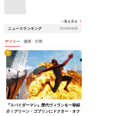
一覧を見る
ニュースランキング
2026/8/6更新
デイリー
週間
月間
『スパイダーマン』歴代ヴィランを一挙紹
『スパイダーマン
介！グリーン・ゴブリンにドクター・オク
介！グリーン・ゴ