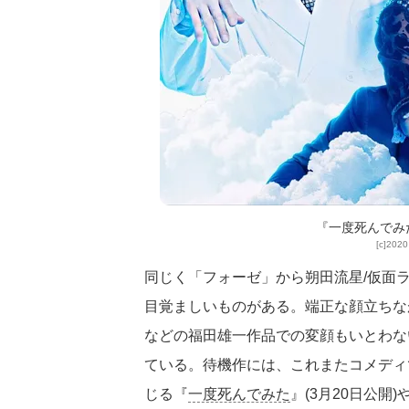
『一度死んでみた
[c]20
同じく「フォーゼ」から朔田流星/仮面
目覚ましいものがある。端正な顔立ちなが
などの福田雄一作品での変顔もいとわな
ている。待機作には、これまたコメディ
じる『
一度死んでみた
』(3月20日公開