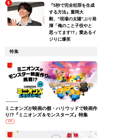
『5秒で完全犯罪を生成
する方法』重岡大
毅、“現場の太陽”ぶり発
揮「俺のこと子役やと
思ってます!?」愛あるイ
ジりに爆笑
特集
ミニオンズが映画の都・ハリウッドで映画作
り!?『ミニオンズ＆モンスターズ』特集
PR