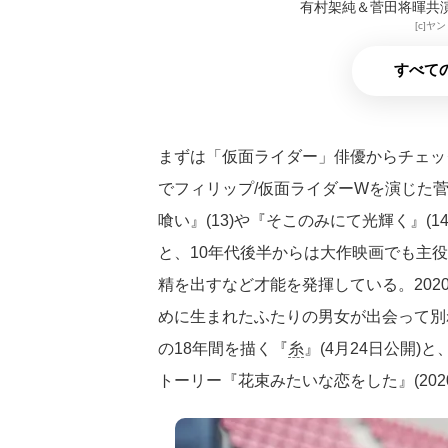
有村架純＆菅田将暉共
[c]ヤン
すべての
まずは「仮面ライダー」俳優からチェック
でフィリップ/仮面ライダーWを演じた
喰い』(13)や『そこのみにて光輝く』(
と、10年代後半からは大作映画でも主
精を出すなど才能を発揮している。20
めに生まれたふたりの男女が出会って別
の18年間を描く『
糸
』(4月24日公開
トーリー『花束みたいな恋をした』(202