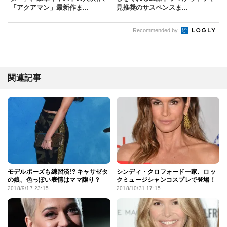
「アクアマン」最新作ま...
見推奨のサスペンスま...
Recommended by
関連記事
モデルポーズも練習済!? キャサゼタ
シンディ・クロフォード一家、ロッ
の娘、色っぽい表情はママ譲り？
クミュージシャンコスプレで登場！
2018/9/17 23:15
2018/10/31 17:15