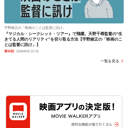
宇野維正の「映画のことは監督に訊け」
『マジカル・シークレット・ツアー』で飛躍。天野千尋監督の“生
きてる人間のリアリティ”を切り取る方法【宇野維正の「映画のこ
とは監督に訊け」】
第30回
2026/6/25 21:15
一覧を見る