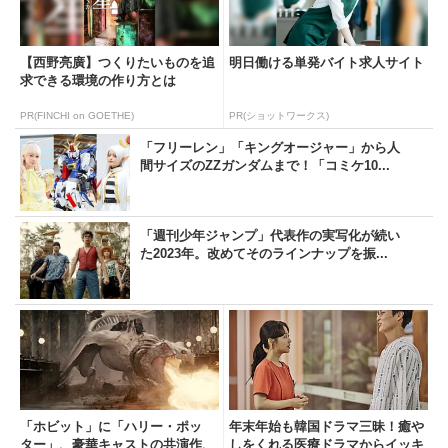
【西野亮廣】つくりたいものを追
明日働ける単発バイト求人サイト
求できる環境の作り方とは
PR(FINCHI on GOETHE)
PR(ショットワークス)
「フリーレン」「キングオージャー」から人
間サイズのZZガンダムまで！「コミケ10...
「週刊少年ジャンプ」代表作の実写化が続い
た2023年。改めてそのラインナップを振...
「ホビット」に「ハリー・ポッ
年末年始も韓国ドラマ三昧！癒や
ター」、豪華キャストの共演作、
しをくれる医療ドラマからイッキ