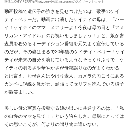
画像はKATY PERRY(@katyperry)公式Instagramのスクリーンショット
動画投稿で遺伝子の強さを見せつけたのは、歌手のケイ
ティ・ペリーだ。動画に出演したケイティの母は、「ハー
イ！ケイティのママ、メアリーよ！今夜は母の日と『アメ
リカン・アイドル』のお祝いをしましょう！」と、娘が審
査員を務めるオーディション番組を元気よく宣伝している
のだが、その姿はまるで30年後のケイティ・ペリー！ケイ
ティが未来の自分を演じているようなそっくりぶりで、ケ
イティの明るさや華やかさが母親譲りなのがよくわかる。
とは言え、お母さんはやはり素人。カメラの向こうにある
カンペに視線を泳がせ、頑張ってセリフを読んでいる様子
が微笑ましい。
美しい母の写真を投稿する娘の思いに共通するのは、「私
の自慢のママを見て！」という誇らしさ。母親にとっては
その思いこそが、何よりの贈り物に違いない。