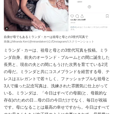
自身が母でもあるミランダ・カーは祖母と母との3世代写真で
画像はMiranda Kerr(@mirandakerr)公式Instagramのスクリーンショット
ミランダ・カーは、祖母と母との3世代写真を投稿。ミラ
ンダ自身、前夫のオーランド・ブルームとの間に誕生した
長男と、現在の夫との間にもうけた次男を育てている2児
の母だ。ミランダと共にコスメブランドを経営する母、テ
レスはエレガントで若々しく、ファッショナブルな祖母と
3人で撮った記念写真は、洗練された雰囲気に仕上がって
いる。ミランダは、「今日はすべての母親(と、母親的な
存在)のための日…母の日の今日だけでなく、毎日が祝福
です。母になることは最高の幸せですから。今日はすべて