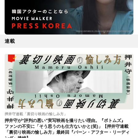
連載
押井守連載「裏切り映画の愉しみ方」
押井守が“評判の悪い”実写映画を撮りたい理由。『ボトムズ』
ファンの不安に「そう思うのも仕方ないかと(笑)」【押井守連載
「裏切り映画の愉しみ方」最終回『バーン・アフター・リーディ
ング』後編】