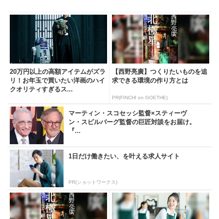
20万円以上の高額アイテムがズラ
【西野亮廣】つくりたいものを追
リ！お年玉で買いたい洋画のハイ
求できる環境の作り方とは
クオリティすぎるス...
PR(FINCHI on GOETHE)
マーティン・スコセッシ監督×スティーヴ
ン・スピルバーグ監督の巨匠対談をお届け。
『...
1日だけ働きたい、を叶える求人サイト
PR(ショットワークス)