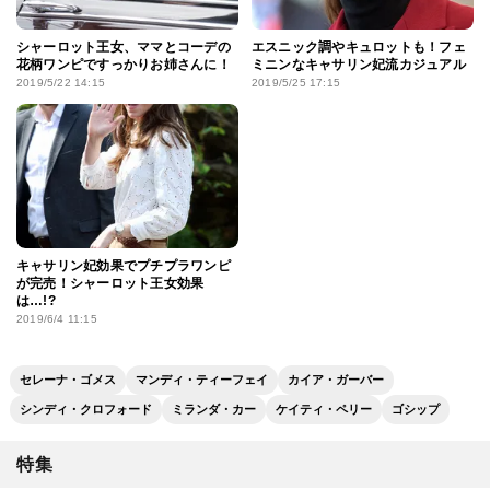
シャーロット王女、ママとコーデの
エスニック調やキュロットも！フェ
花柄ワンピですっかりお姉さんに！
ミニンなキャサリン妃流カジュアル
2019/5/22 14:15
2019/5/25 17:15
キャサリン妃効果でプチプラワンピ
が完売！シャーロット王女効果
は…!?
2019/6/4 11:15
セレーナ・ゴメス
マンディ・ティーフェイ
カイア・ガーバー
シンディ・クロフォード
ミランダ・カー
ケイティ・ペリー
ゴシップ
特集