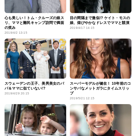
心も美しい！トム・クルーズの娘ス
目の間隔まで激似!? ケイト・モスの
リ、ママと難民キャンプ訪問で満面
娘、煌びやかなドレスでママと競演
の笑み
2019/4/17 14:15
2019/4/2 13:15
スウェーデンの王子、美男美女のパ
スーパーモデルが健在！ 10年前のコ
パ＆ママに似ていない!?
ンサバなメットガラにタイムスリッ
プ
2019/4/29 20:15
2019/5/21 12:15