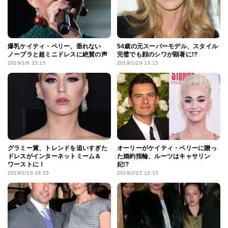
爆乳ケイティ・ペリー、垂れない
54歳の元スーパーモデル、スタイル
ノーブラと超ミニドレスに絶賛の声
完璧でも顔のシワが顕著に!?
2019/1/6 23:15
2019/1/29 13:15
グラミー賞、トレンドを追いすぎた
オーリーがケイティ・ペリーに贈っ
ドレスがインターネットミーム＆
た婚約指輪、ルーツはキャサリン
ワーストに！
妃!?
2019/2/19 18:15
2019/2/22 12:15