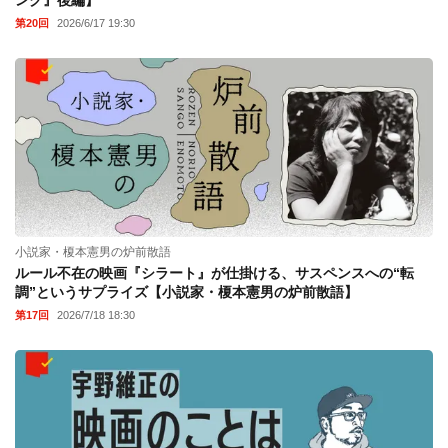
第20回
2026/6/17 19:30
小説家・榎本憲男の炉前散語
ルール不在の映画『シラート』が仕掛ける、サスペンスへの“転
調”というサプライズ【小説家・榎本憲男の炉前散語】
第17回
2026/7/18 18:30