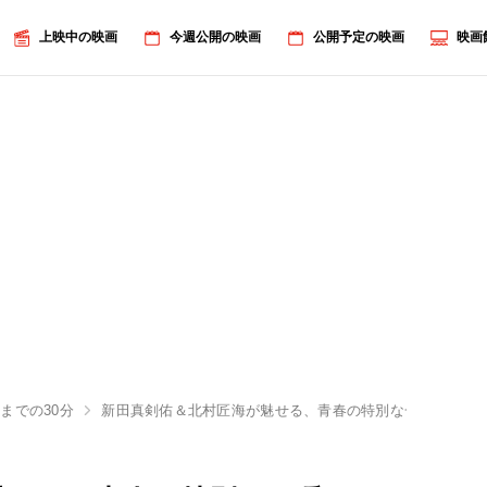
上映中の映画
今週公開の映画
公開予定の映画
映画
までの30分
新田真剣佑＆北村匠海が魅せる、青春の特別な一瞬…『サヨ