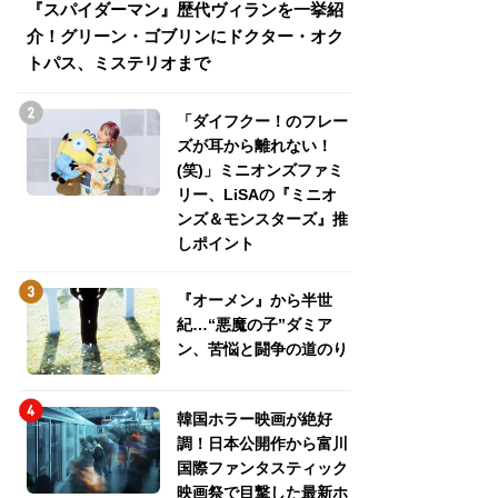
『スパイダーマン』歴代ヴィランを一挙紹
『スパイダーマン
介！グリーン・ゴブリンにドクター・オク
介！グリーン・ゴ
トパス、ミステリオまで
トパス、ミステリ
「ダイフクー！のフレー
ズが耳から離れない！
(笑)」ミニオンズファミ
リー、LiSAの『ミニオ
ンズ＆モンスターズ』推
しポイント
『オーメン』から半世
紀…“悪魔の子”ダミア
ン、苦悩と闘争の道のり
韓国ホラー映画が絶好
調！日本公開作から富川
国際ファンタスティック
映画祭で目撃した最新ホ