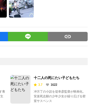
十二人の死にたい子どもたち
3.7
1622
す青
冲方丁の小説を堤幸彦監督が映画化。
W主
安楽死志願の少年少女が繰り広げる密
室サスペンス