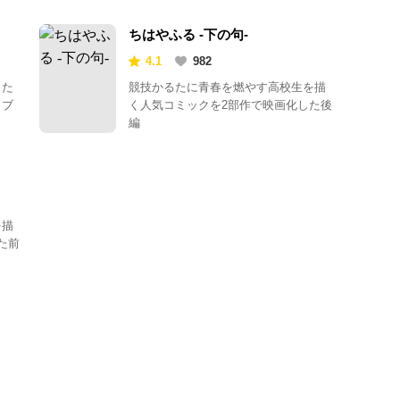
ちはやふる -下の句-
4.1
982
った
競技かるたに青春を燃やす高校生を描
ラブ
く人気コミックを2部作で映画化した後
編
を描
た前