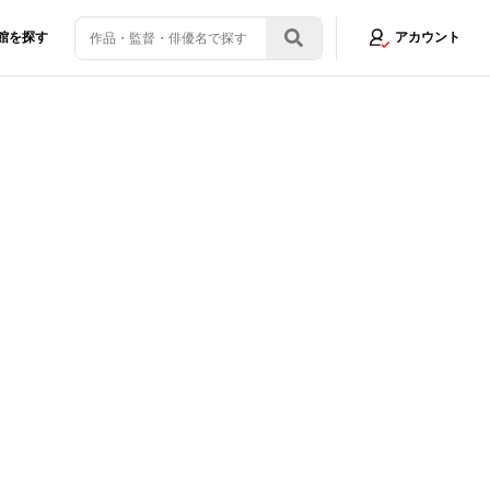
館を探す
アカウント
ナラまでの30分』に注目＜写真10点＞
画像8/10