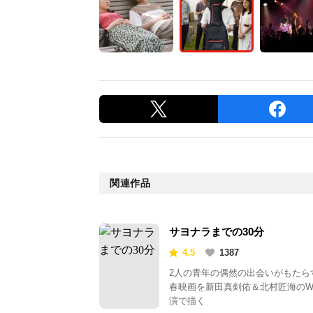
関連作品
サヨナラまでの30分
4.5
1387
2人の青年の偶然の出会いがもたら
春映画を新田真剣佑＆北村匠海の
演で描く