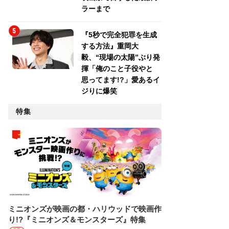
ラーまで
『5秒で完全犯罪を生成
する方法』重岡大
毅、“現場の太陽”ぶり発
揮「俺のこと子役やと
思ってます!?」愛あるイ
ジりに爆笑
特集
ミニオンズが映画の都・ハリウッドで映画作
り!?『ミニオンズ＆モンスターズ』特集