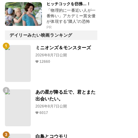
ヒッチコックを彷彿…！
「物理的に一番近い人が一
番怖い」アカデミー賞女優
が体現する“隣人”の恐怖
PR
デイリーみたい映画ランキング
ミニオンズ＆モンスターズ
2026年8月7日公開
12660
あの星が降る丘で、君とまた
出会いたい。
2026年8月7日公開
6017
白鳥とコウモリ