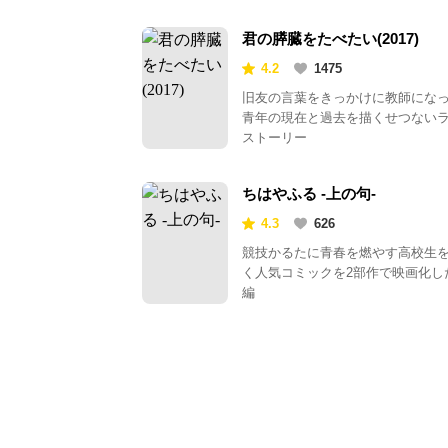
君の膵臓をたべたい(2017)
4.2
1475
旧友の言葉をきっかけに教師にな
青年の現在と過去を描くせつない
ストーリー
ちはやふる -上の句-
4.3
626
競技かるたに青春を燃やす高校生
く人気コミックを2部作で映画化し
編