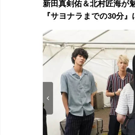
新田真剣佑＆北村匠海が
『サヨナラまでの30分』に注