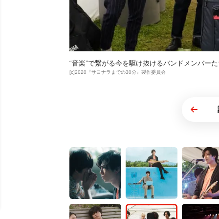
“音楽”で繋がる今を駆け抜けるバンドメンバーた
[c]2020『サヨナラまでの30分』製作委員会