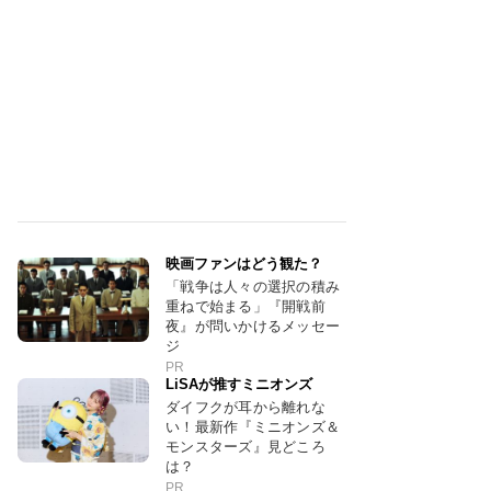
映画ファンはどう観た？
「戦争は人々の選択の積み
重ねで始まる」『開戦前
夜』が問いかけるメッセー
ジ
PR
LiSAが推すミニオンズ
ダイフクが耳から離れな
い！最新作『ミニオンズ＆
モンスターズ』見どころ
は？
PR