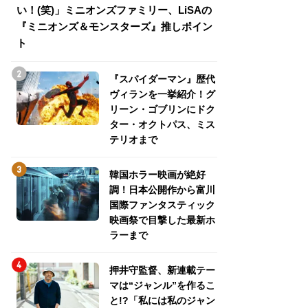
い！(笑)」ミニオンズファミリー、LiSAの
介！グリーン・ゴ
『ミニオンズ＆モンスターズ』推しポイン
トパス、ミステリ
ト
『スパイダーマン』歴代
ヴィランを一挙紹介！グ
リーン・ゴブリンにドク
ター・オクトパス、ミス
テリオまで
韓国ホラー映画が絶好
調！日本公開作から富川
国際ファンタスティック
映画祭で目撃した最新ホ
ラーまで
押井守監督、新連載テー
マは“ジャンル”を作るこ
と!?「私には私のジャン