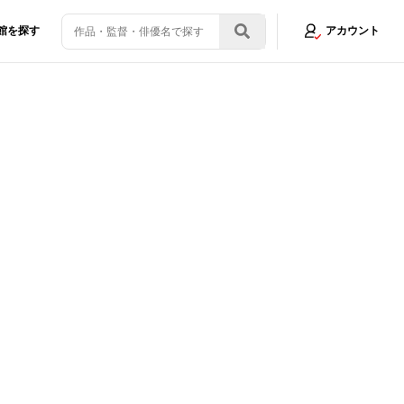
館を探す
アカウント
ナラまでの30分』に注目＜写真10点＞
画像2/10