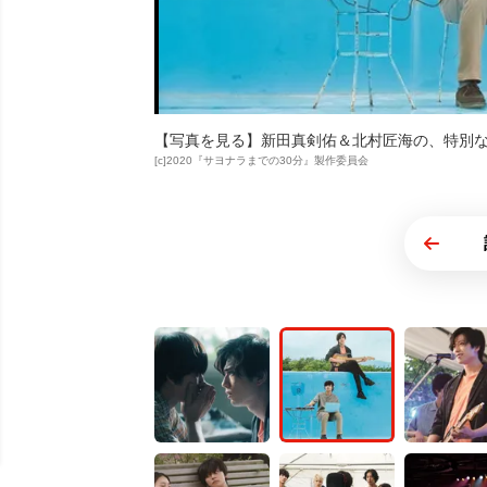
【写真を見る】新田真剣佑＆北村匠海の、特別な
[c]2020『サヨナラまでの30分』製作委員会