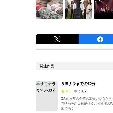
関連作品
サヨナラまでの30分
4.5
1387
2人の青年の偶然の出会いがもたら
春映画を新田真剣佑＆北村匠海の
演で描く