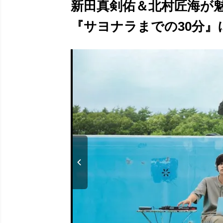
新田真剣佑＆北村匠海が
『サヨナラまでの30分』に注