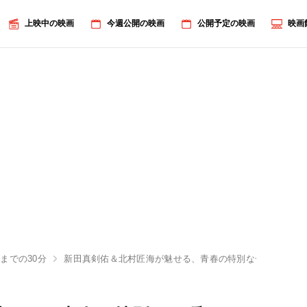
上映中の映画
今週公開の映画
公開予定の映画
映画
までの30分
新田真剣佑＆北村匠海が魅せる、青春の特別な一瞬…『サヨ