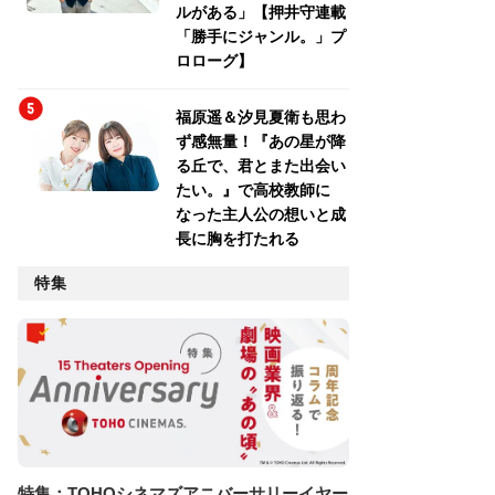
ルがある」【押井守連載
「勝手にジャンル。」プ
ロローグ】
福原遥＆汐見夏衛も思わ
ず感無量！『あの星が降
る丘で、君とまた出会い
たい。』で高校教師に
なった主人公の想いと成
長に胸を打たれる
特集
特集：TOHOシネマズアニバーサリーイヤー