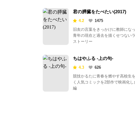
君の膵臓をたべたい(2017)
4.2
1475
旧友の言葉をきっかけに教師にな
青年の現在と過去を描くせつない
ストーリー
ちはやふる -上の句-
4.3
626
競技かるたに青春を燃やす高校生
く人気コミックを2部作で映画化し
編