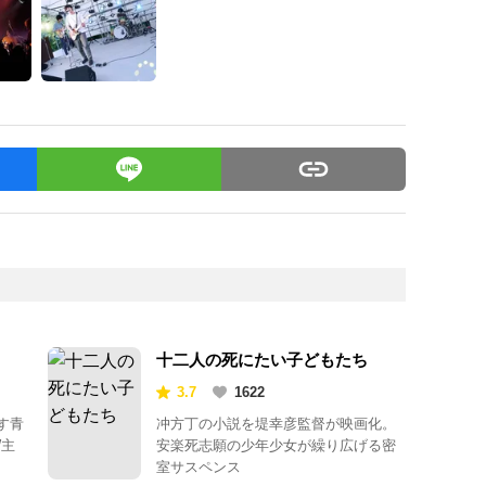
十二人の死にたい子どもたち
3.7
1622
す青
冲方丁の小説を堤幸彦監督が映画化。
W主
安楽死志願の少年少女が繰り広げる密
室サスペンス