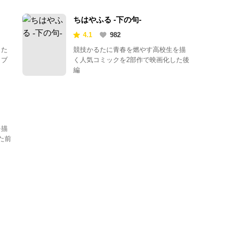
ちはやふる -下の句-
4.1
982
った
競技かるたに青春を燃やす高校生を描
ラブ
く人気コミックを2部作で映画化した後
編
を描
た前