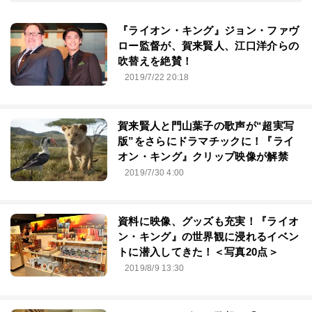
『ライオン・キング』ジョン・ファヴ
ロー監督が、賀来賢人、江口洋介らの
吹替えを絶賛！
2019/7/22 20:18
賀来賢人と門山葉子の歌声が“超実写
版”をさらにドラマチックに！『ライ
オン・キング』クリップ映像が解禁
2019/7/30 4:00
資料に映像、グッズも充実！『ライオ
ン・キング』の世界観に浸れるイベン
トに潜入してきた！＜写真20点＞
2019/8/9 13:30