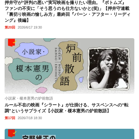
押井守が“評判の悪い”実写映画を撮りたい理由。『ボトムズ』
ファンの不安に「そう思うのも仕方ないかと(笑)」【押井守連載
「裏切り映画の愉しみ方」最終回『バーン・アフター・リーディ
ング』後編】
第20回
2026/6/17 19:30
小説家・榎本憲男の炉前散語
ルール不在の映画『シラート』が仕掛ける、サスペンスへの“転
調”というサプライズ【小説家・榎本憲男の炉前散語】
第17回
2026/7/18 18:30