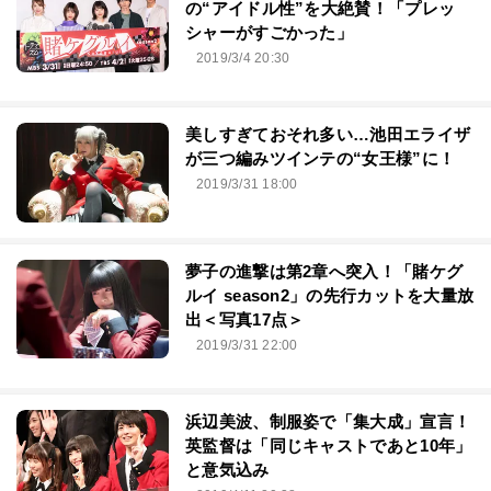
の“アイドル性”を大絶賛！「プレッ
シャーがすごかった」
2019/3/4 20:30
美しすぎておそれ多い…池田エライザ
が三つ編みツインテの“女王様”に！
2019/3/31 18:00
夢子の進撃は第2章へ突入！「賭ケグ
ルイ season2」の先行カットを大量放
出＜写真17点＞
2019/3/31 22:00
浜辺美波、制服姿で「集大成」宣言！
英監督は「同じキャストであと10年」
と意気込み