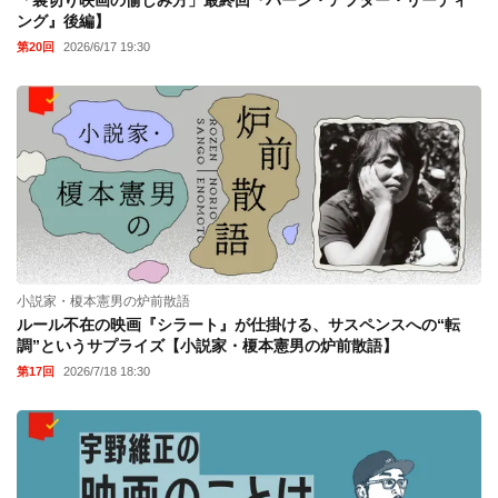
ング』後編】
第20回
2026/6/17 19:30
小説家・榎本憲男の炉前散語
ルール不在の映画『シラート』が仕掛ける、サスペンスへの“転
調”というサプライズ【小説家・榎本憲男の炉前散語】
第17回
2026/7/18 18:30