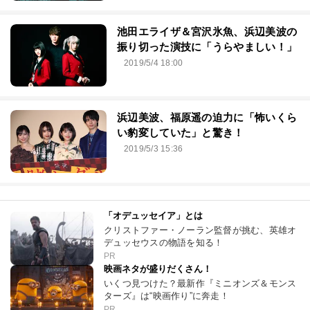
池田エライザ＆宮沢氷魚、浜辺美波の
振り切った演技に「うらやましい！」
2019/5/4 18:00
浜辺美波、福原遥の迫力に「怖いくら
い豹変していた」と驚き！
2019/5/3 15:36
「オデュッセイア」とは
クリストファー・ノーラン監督が挑む、英雄オ
デュッセウスの物語を知る！
PR
映画ネタが盛りだくさん！
いくつ見つけた？最新作『ミニオンズ＆モンス
ターズ』は“映画作り”に奔走！
PR