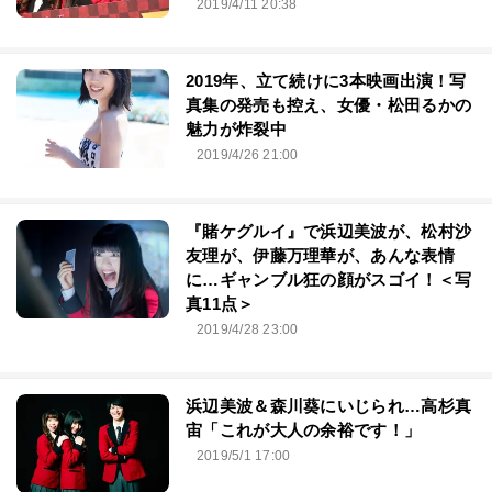
2019/4/11 20:38
2019年、立て続けに3本映画出演！写
真集の発売も控え、女優・松田るかの
魅力が炸裂中
2019/4/26 21:00
『賭ケグルイ』で浜辺美波が、松村沙
友理が、伊藤万理華が、あんな表情
に…ギャンブル狂の顔がスゴイ！＜写
真11点＞
2019/4/28 23:00
浜辺美波＆森川葵にいじられ…高杉真
宙「これが大人の余裕です！」
2019/5/1 17:00