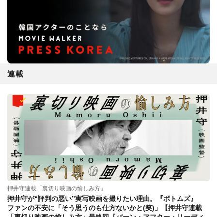
連載
押井守連載「裏切り映画の愉しみ方」
押井守が“評判の悪い”実写映画を撮りたい理由。『ボトムズ』
ファンの不安に「そう思うのも仕方ないかと(笑)」【押井守連載
「裏切り映画の愉しみ方」最終回『バーン・アフター・リーディ