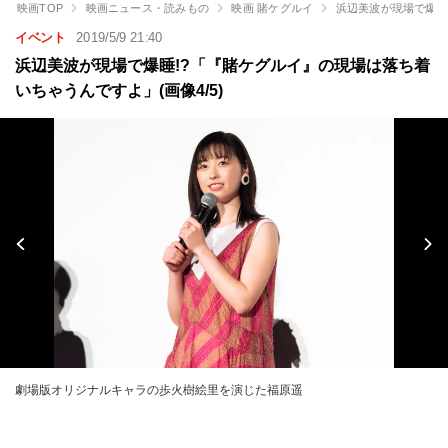
映画TOP
映画ニュース・読みもの
映画 賭ケグルイ
浜辺美波が現場で爆睡
イベント
2019/5/9 21:40
浜辺美波が現場で爆睡!?「『賭ケグルイ』の現場は落ち着
いちゃうんですよ」(画像4/5)
劇場版オリジナルキャラの歩火樹絵里を演じた福原遥