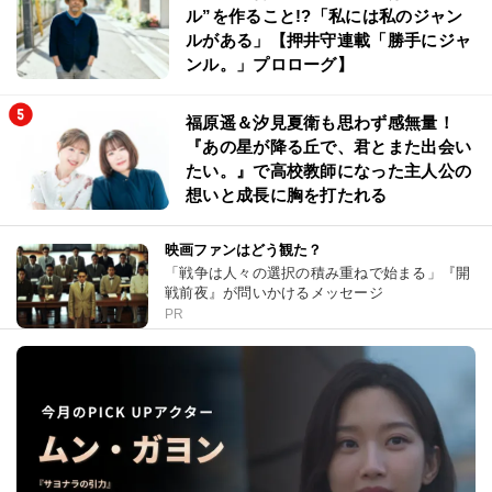
ル”を作ること!?「私には私のジャン
ルがある」【押井守連載「勝手にジャ
ンル。」プロローグ】
福原遥＆汐見夏衛も思わず感無量！
『あの星が降る丘で、君とまた出会い
たい。』で高校教師になった主人公の
想いと成長に胸を打たれる
映画ファンはどう観た？
「戦争は人々の選択の積み重ねで始まる」『開
戦前夜』が問いかけるメッセージ
PR