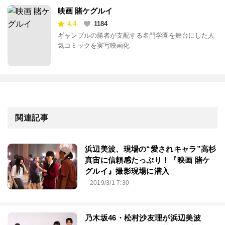
映画 賭ケグルイ
4.4
1184
ギャンブルの勝者が支配する名門学園を舞台にした人
気コミックを実写映画化
関連記事
浜辺美波、現場の“愛されキャラ”高杉
真宙に信頼感たっぷり！『映画 賭ケ
グルイ』撮影現場に潜入
2019/3/1 7:30
乃木坂46・松村沙友理が浜辺美波