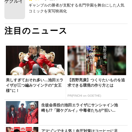
ギャンブルの勝者が支配する名門学園を舞台にした人気
コミックを実写映画化
注目のニュース
美しすぎておそれ多い…池田エラ
【西野亮廣】つくりたいものを追
イザが三つ編みツインテの“女王
求できる環境の作り方とは
様”に！
PR(FINCHI on GOETHE)
生徒会長役の池田エライザにサンシャイン池
崎も!?「賭ケグルイ」中毒者たちが“狂い...
アマゾンで大人気！血圧対策はコーヒーに足