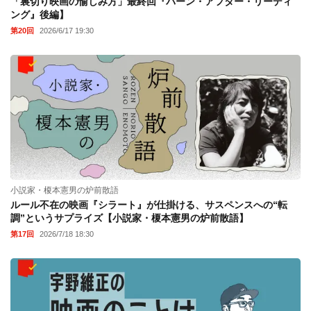
「裏切り映画の愉しみ方」最終回『バーン・アフター・リーディ
ング』後編】
第20回
2026/6/17 19:30
小説家・榎本憲男の炉前散語
ルール不在の映画『シラート』が仕掛ける、サスペンスへの“転
調”というサプライズ【小説家・榎本憲男の炉前散語】
第17回
2026/7/18 18:30