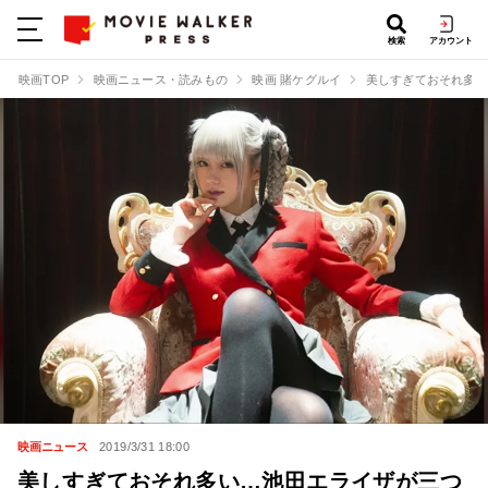
検索
アカウント
映画TOP
映画ニュース・読みもの
映画 賭ケグルイ
美しすぎておそれ多い
映画ニュース
2019/3/31 18:00
美しすぎておそれ多い…池田エライザが三つ