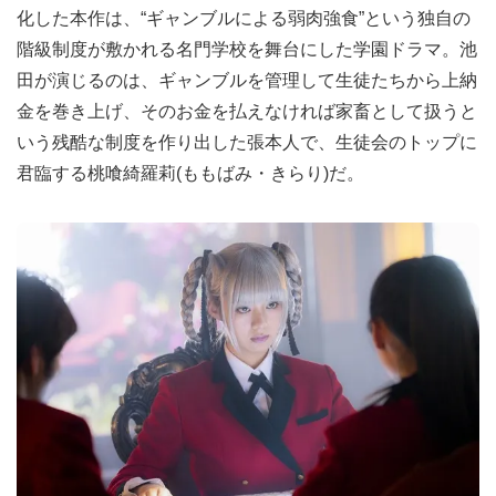
化した本作は、“ギャンブルによる弱肉強食”という独自の
階級制度が敷かれる名門学校を舞台にした学園ドラマ。池
田が演じるのは、ギャンブルを管理して生徒たちから上納
金を巻き上げ、そのお金を払えなければ家畜として扱うと
いう残酷な制度を作り出した張本人で、生徒会のトップに
君臨する桃喰綺羅莉(ももばみ・きらり)だ。