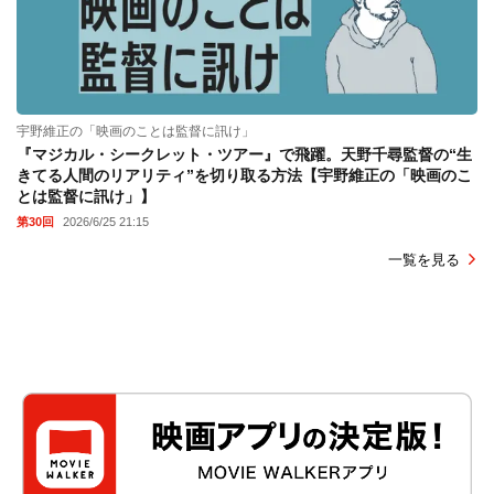
宇野維正の「映画のことは監督に訊け」
『マジカル・シークレット・ツアー』で飛躍。天野千尋監督の“生
きてる人間のリアリティ”を切り取る方法【宇野維正の「映画のこ
とは監督に訊け」】
第30回
2026/6/25 21:15
一覧を見る