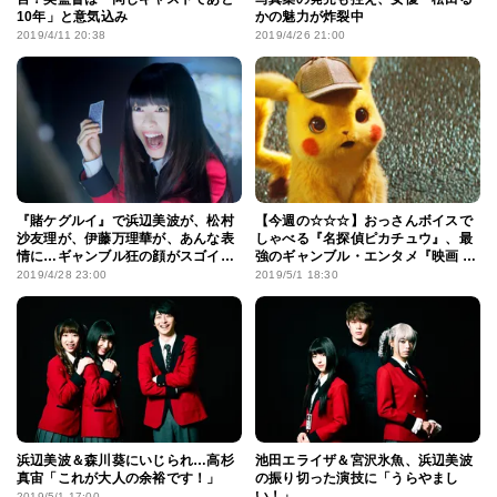
10年」と意気込み
かの魅力が炸裂中
2019/4/11 20:38
2019/4/26 21:00
『賭ケグルイ』で浜辺美波が、松村
【今週の☆☆☆】おっさんボイスで
沙友理が、伊藤万理華が、あんな表
しゃべる『名探偵ピカチュウ』、最
情に…ギャンブル狂の顔がスゴイ！
強のギャンブル・エンタメ『映画 賭
＜写真11点＞
ケグルイ』など週末観るならこの3
2019/4/28 23:00
2019/5/1 18:30
本！
浜辺美波＆森川葵にいじられ…高杉
池田エライザ＆宮沢氷魚、浜辺美波
真宙「これが大人の余裕です！」
の振り切った演技に「うらやまし
い！」
2019/5/1 17:00