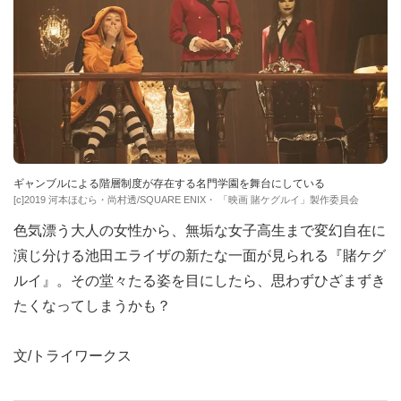
ギャンブルによる階層制度が存在する名門学園を舞台にしている
[c]2019 河本ほむら・尚村透/SQUARE ENIX・ 「映画 賭ケグルイ」製作委員会
色気漂う大人の女性から、無垢な女子高生まで変幻自在に
演じ分ける池田エライザの新たな一面が見られる『賭ケグ
ルイ』。その堂々たる姿を目にしたら、思わずひざまずき
たくなってしまうかも？
文/トライワークス