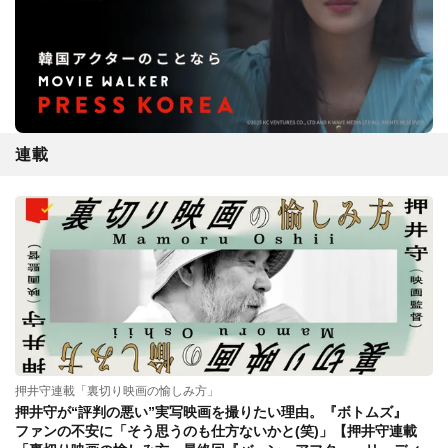
連載
押井守連載「裏切り映画の愉しみ方」
押井守が“評判の悪い”実写映画を撮りたい理由。『ボトムズ』
ファンの不安に「そう思うのも仕方ないかと(笑)」【押井守連載