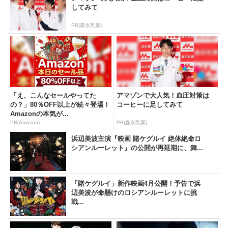
してみて
PR(森永乳業)
「え、こんなセールやってた
アマゾンで大人気！血圧対策は
の？」80％OFF以上が続々登場！
コーヒーに足してみて
Amazonの本気が...
PR(Amazon)
PR(森永乳業)
浜辺美波主演『映画 賭ケグルイ 絶体絶命ロ
シアンルーレット』の公開が再延期に、舞...
「賭ケグルイ」新作映画4月公開！予告で浜
辺美波が命懸けのロシアンルーレットに挑
戦...