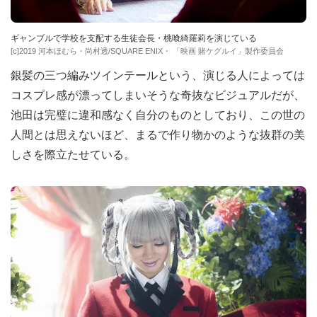
ギャンブルで学校を支配する生徒会長・桃喰綺羅莉を演じている
[c]2019 河本ほむら・尚村透/SQUARE ENIX・ 「映画 賭ケグルイ」製作委員会
銀髪の三つ編みツインテールという、演じる人によっては
コスプレ感が漂ってしまいそうな奇抜なビジュアルだが、
池田は完璧に違和感なく自分のものとしており、この世の
人間とは思えないほど、まるで作り物かのような抜群の美
しさを際立たせている。