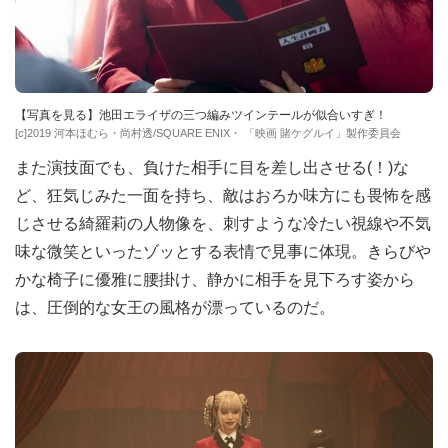
【写真を見る】池田エライザの三つ編みツインテールが似合いすぎ！
[c]2019 河本ほむら・尚村透/SQUARE ENIX・ 「映画 賭ケグルイ」製作委員会
また演技面でも、負けた相手に目を差し出させる(！)な
ど、狂気じみた一面を持ち、敵はおろか味方にも畏怖を感
じさせる綺羅莉の人物像を、刺すような冷たい視線や不気
味な微笑といったゾッとする表情で見事に体現。きらびや
かな椅子に優雅に腰掛け、静かに相手を見下ろす姿から
は、圧倒的な女王の風格が漂っているのだ。