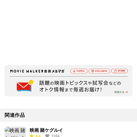
関連作品
映画 賭ケグルイ
4.4
1184