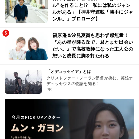
ル”を作ること!?「私には私のジャン
ルがある」【押井守連載「勝手にジャ
ンル。」プロローグ】
福原遥＆汐見夏衛も思わず感無量！
『あの星が降る丘で、君とまた出会い
たい。』で高校教師になった主人公の
想いと成長に胸を打たれる
「オデュッセイア」とは
クリストファー・ノーラン監督が挑む、英雄オ
デュッセウスの物語を知る！
PR