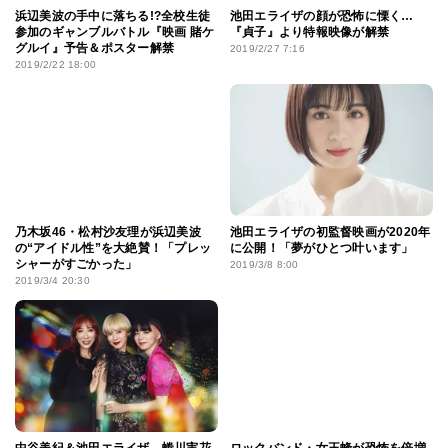
浜辺美波の手中に落ちる!?全校生徒
池田エライザの顔が恐怖に慄く…
参加のギャンブルバトル『映画 賭ケ
『貞子』より特報映像が解禁
グルイ』予告＆ポスター解禁
2019/2/27 7:16
2019/2/22 18:00
乃木坂46・松村沙友理が浜辺美波
池田エライザの初監督映画が2020年
の“アイドル性”を大絶賛！「プレッ
に公開！「夢がひとつ叶います」
シャーがすごかった」
2019/3/8 8:00
2019/3/4 20:30
中谷美紀＆池田エライザ、蜷川実花
ロックバンド・女王蜂が恐怖を倍増