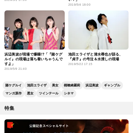
2019/5/4 18:00
浜辺美波が現場で爆睡!?「『賭ケグ
池田エライザと清水尋也が語る、
ルイ』の現場は落ち着いちゃうんで
『貞子』の号泣＆水浸しの現場
すよ」
2019/5/22 17:15
2019/5/9 21:40
賭ケグルイ
池田エライザ
美女
桃喰綺羅莉
浜辺美波
ギャンブル
マンガ原作
悪女
ツインテール
シネマ
特集