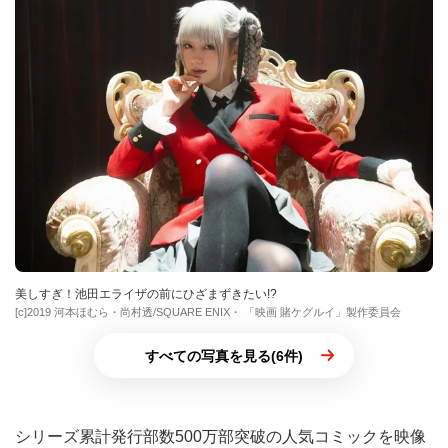
美しすぎ！池田エライザの前にひざまずきたい!?
[c]2019 河本ほむら・尚村透/SQUARE ENIX・ 「映画 賭ケグルイ」製作委員会
すべての写真を見る(6件)
シリーズ累計発行部数500万部突破の人気コミックを映像