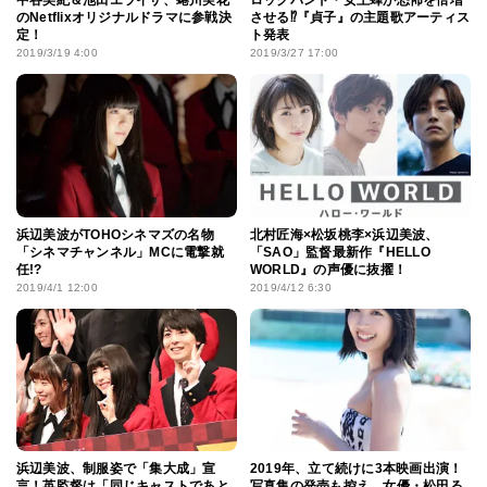
のNetflixオリジナルドラマに参戦決
させる⁉︎『貞子』の主題歌アーティス
定！
ト発表
2019/3/19 4:00
2019/3/27 17:00
浜辺美波がTOHOシネマズの名物
北村匠海×松坂桃李×浜辺美波、
「シネマチャンネル」MCに電撃就
「SAO」監督最新作『HELLO
任!?
WORLD』の声優に抜擢！
2019/4/1 12:00
2019/4/12 6:30
浜辺美波、制服姿で「集大成」宣
2019年、立て続けに3本映画出演！
言！英監督は「同じキャストであと
写真集の発売も控え、女優・松田る