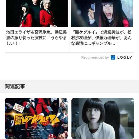
池田エライザ＆宮沢氷魚、浜辺美
『賭ケグルイ』で浜辺美波が、松
波の振り切った演技に「うらやま
村沙友理が、伊藤万理華が、あん
しい！」
な表情に…ギャンブル...
Recommended by
関連記事