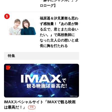
「勝手にジャンル。」プ
ロローグ】
福原遥＆汐見夏衛も思わ
ず感無量！『あの星が降
る丘で、君とまた出会い
たい。』で高校教師に
なった主人公の想いと成
長に胸を打たれる
特集
IMAXスペシャルサイト「IMAXで観る映画
は最高だ！」
PR