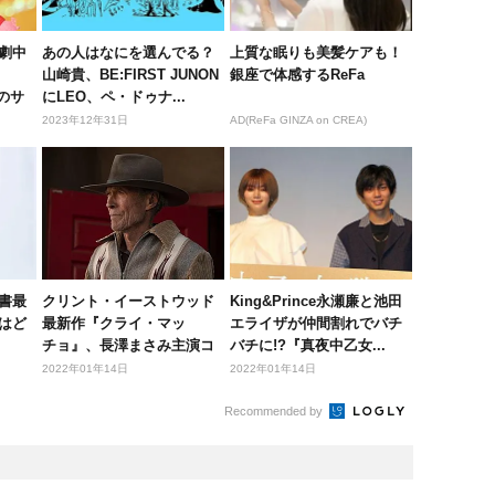
劇中
あの人はなにを選んでる？
上質な眠りも美髪ケアも！
山崎貴、BE:FIRST JUNON
銀座で体感するReFa
のサ
にLEO、ペ・ドゥナ...
2023年12年31日
AD(ReFa GINZA on CREA)
書最
クリント・イーストウッド
King&Prince永瀬廉と池田
はど
最新作『クライ・マッ
エライザが仲間割れでバチ
チョ』、長澤まさみ主演コ
バチに!?『真夜中乙女...
メディ『コン...
2022年01年14日
2022年01年14日
Recommended by