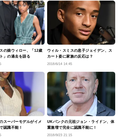
スの娘ウィロー、「12歳
ウィル・スミスの息子ジェイデン、ス
ト」の過去を語る
カート姿に家族の反応は？
5
2018/6/14 14:45
のスーパーモデルがイメ
UKパンクの元祖ジョン・ライドン、体
で認識不能！
重激増で完全に認識不能に！
5
2018/9/23 21:15