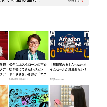
世界観
40年以上スタローンの声を
【毎日変わる】Amazonタ
クア
吹き替えてきたレジェン
イムセールが見逃せない！
クア
ド！ささきいさおが「エク
スペンダ...
2024年01年04日
AD(Amazon)