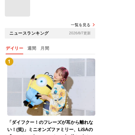
一覧を見る
ニュースランキング
2026/8/7更新
デイリー
週間
月間
「ダイフクー！のフレーズが耳から離れな
『スパイダーマン
い！(笑)」ミニオンズファミリー、LiSAの
介！グリーン・ゴ