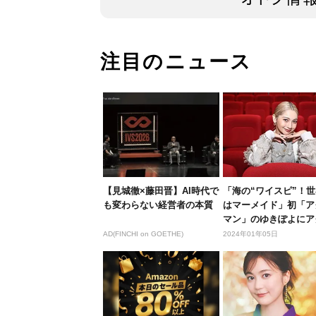
注目のニュース
【見城徹×藤田晋】AI時代で
「海の“ワイスピ”！
も変わらない経営者の本質
はマーメイド」初「ア
マン」のゆきぽよにア
ライド...
AD(FINCHI on GOETHE)
2024年01年05日