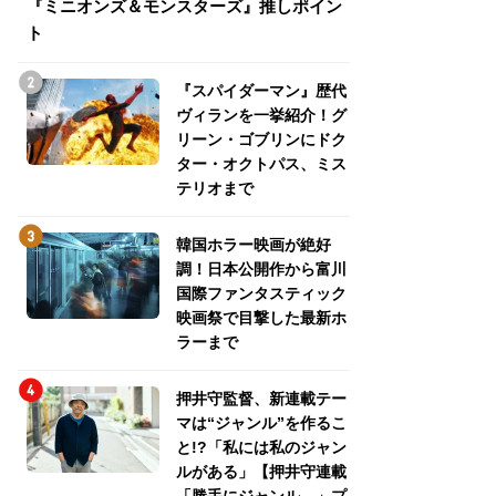
『ミニオンズ＆モンスターズ』推しポイン
トパス、ミステリ
ト
『スパイダーマン』歴代
ヴィランを一挙紹介！グ
リーン・ゴブリンにドク
ター・オクトパス、ミス
テリオまで
韓国ホラー映画が絶好
調！日本公開作から富川
国際ファンタスティック
映画祭で目撃した最新ホ
ラーまで
押井守監督、新連載テー
マは“ジャンル”を作るこ
と!?「私には私のジャン
ルがある」【押井守連載