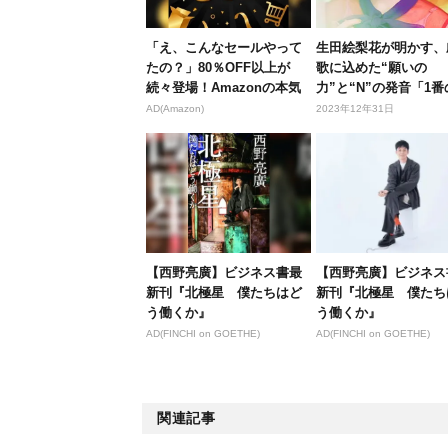
「え、こんなセールやって
生田絵梨花が明かす、
たの？」80％OFF以上が
歌に込めた“願いの
続々登場！Amazonの本気
力”と“N”の発音「1番
が...
ビはまだ自...
AD(Amazon)
2023年12年31日
【西野亮廣】ビジネス書最
【西野亮廣】ビジネス
新刊『北極星 僕たちはど
新刊『北極星 僕たち
う働くか』
う働くか』
AD(FINCHI on GOETHE)
AD(FINCHI on GOETHE)
関連記事