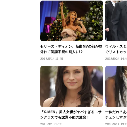
セリーヌ・ディオン、新曲MVの顔が並
ウィル・スミ
外れて認識不能の別人に!?
でリストカッ
2018/5/14 11:45
2018/5/24 14:4
『X-MEN』美人女優がヤバすぎる…サ
一体だれ？あ
ングラスでも認識不能の激変！
チェンしすぎ
2018/9/13 17:15
2018/9/14 19:1