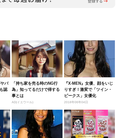
がヤバ
「持ち家を売る時のNG行
『X-MEN』女優、顔をいじ
も認
為」知ってるだけで得する
りすぎ！激変で「ツイン・
事とは
ピークス」女優化
AD(イエウール)
2018年06年04日