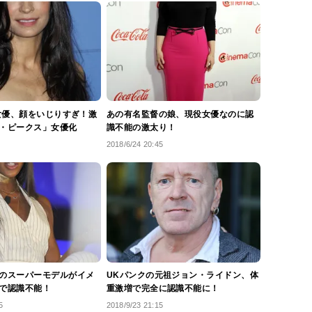
』女優、顔をいじりすぎ！激
あの有名監督の娘、現役女優なのに認
・ピークス」女優化
識不能の激太り！
2018/6/24 20:45
のスーパーモデルがイメ
UKパンクの元祖ジョン・ライドン、体
で認識不能！
重激増で完全に認識不能に！
5
2018/9/23 21:15