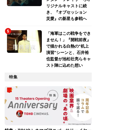
リジナルキャストに続
き、『オブセッション
災愛』の新星も参戦へ
「海軍はこの戦争をでき
ません！」『開戦前夜』
で描かれる白熱の“机上
演習”シーンと、石井裕
也監督が池松壮亮らキャ
スト陣に込めた想い
特集