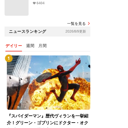
6404
一覧を見る
ニュースランキング
2026/8/9更新
デイリー
週間
月間
『スパイダーマン』歴代ヴィランを一挙紹
『スパイダーマン
介！グリーン・ゴブリンにドクター・オク
介！グリーン・ゴ