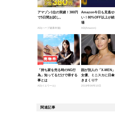
アマゾン1位の実績！380円
Amazon今日も見逃せ
で5日間お試し。
い！80%OFF以上が
場
AD(ハーブ健康本舗)
AD(Amazon)
「持ち家を売る時のNG行
顔が別人の「X-MEN
為」知ってるだけで得する
女優、ミニスカに日傘
事とは
きまくり!?
AD(イエウール)
2019年06年10日
関連記事