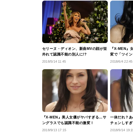
セリーヌ・ディオン、新曲MVの顔が並
『X-MEN
外れて認識不能の別人に!?
変で「ツイン
2018/5/14 11:45
2018/6/4 22:45
『X-MEN』美人女優がヤバすぎる…サ
一体だれ？あ
ングラスでも認識不能の激変！
チェンしすぎ
2018/9/13 17:15
2018/9/14 19:1