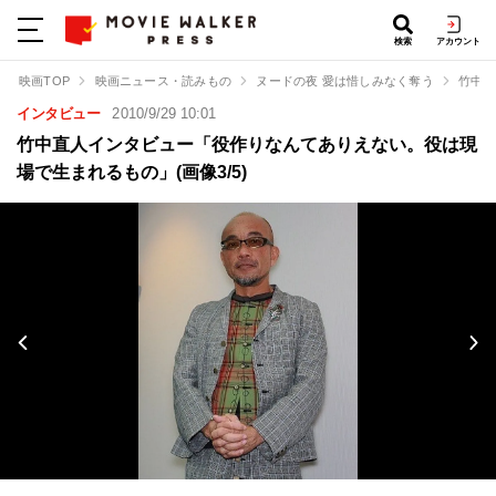
検索
アカウント
映画TOP
映画ニュース・読みもの
ヌードの夜 愛は惜しみなく奪う
竹中直
インタビュー
2010/9/29 10:01
竹中直人インタビュー「役作りなんてありえない。役は現
場で生まれるもの」(画像3/5)