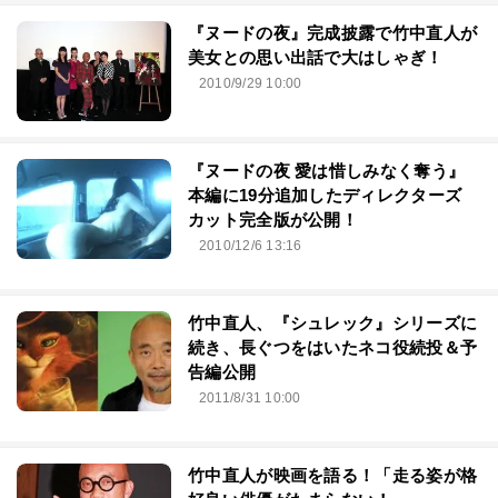
『ヌードの夜』完成披露で竹中直人が
美女との思い出話で大はしゃぎ！
2010/9/29 10:00
『ヌードの夜 愛は惜しみなく奪う』
本編に19分追加したディレクターズ
カット完全版が公開！
2010/12/6 13:16
竹中直人、『シュレック』シリーズに
続き、長ぐつをはいたネコ役続投＆予
告編公開
2011/8/31 10:00
竹中直人が映画を語る！「走る姿が格