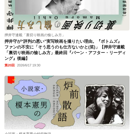
押井守連載「裏切り映画の愉しみ方」
押井守が“評判の悪い”実写映画を撮りたい理由。『ボトムズ』
ファンの不安に「そう思うのも仕方ないかと(笑)」【押井守連載
「裏切り映画の愉しみ方」最終回『バーン・アフター・リーディ
ング』後編】
第20回
2026/6/17 19:30
小説家・榎本憲男の炉前散語