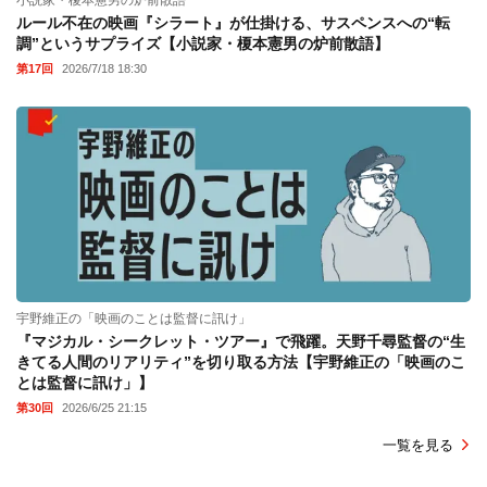
ルール不在の映画『シラート』が仕掛ける、サスペンスへの“転
調”というサプライズ【小説家・榎本憲男の炉前散語】
第17回
2026/7/18 18:30
宇野維正の「映画のことは監督に訊け」
『マジカル・シークレット・ツアー』で飛躍。天野千尋監督の“生
きてる人間のリアリティ”を切り取る方法【宇野維正の「映画のこ
とは監督に訊け」】
第30回
2026/6/25 21:15
一覧を見る