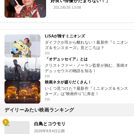
好良い俳優がたまらない！」
2012/6/26 13:08
LiSAが推すミニオンズ
ダイフクが耳から離れない！最新作『ミニオン
ズ＆モンスターズ』見どころは？
PR
「オデュッセイア」とは
クリストファー・ノーラン監督が挑む、英雄オ
デュッセウスの物語を知る！
PR
映画ネタが盛りだくさん！
いくつ見つけた？最新作『ミニオンズ＆モンス
ターズ』は“映画作り”に奔走！
PR
デイリーみたい映画ランキング
白鳥とコウモリ
2026年9月4日公開