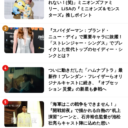
れない！(笑)」ミニオンズファミ
リー、LiSAの『ミニオンズ＆モンス
ターズ』推しポイント
『スパイダーマン：ブランド・
ニュー・デイ』で重要キャラに抜擢！
「ストレンジャー・シングス」でブレ
イクした世代トップのセイディー・シ
ンクとは？
ついに動きだした「ハムナプトラ」最
新作！ブレンダン・フレイザーらオリ
ジナルキャストに続き、『オブセッ
ション 災愛』の新星も参戦へ
「海軍はこの戦争をできません！」
『開戦前夜』で描かれる白熱の“机上
演習”シーンと、石井裕也監督が池松
壮亮らキャスト陣に込めた想い