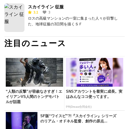
スカイライン 征服
3.1
3
ロスの高級マンションの一室に集まった人々が目撃し
た、地球征服の3日間を描くＳＦ
注目のニュース
“人類の反撃”が容赦なさすぎ！エ
SNSアカウントを着実に成長。実
イリアンVS人間のトンデモバト
はみんなココ使ってます。
ルが話題
PR(Dreaw合同会社)
SF版“ワイスピ”?!『スカイライン』シリーズ
のリアム・オドネル監督、創作の原点...