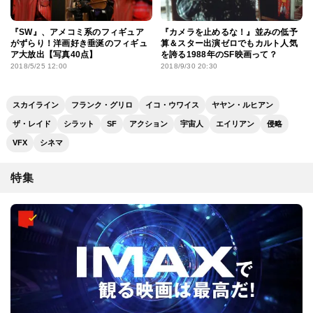
『SW』、アメコミ系のフィギュア
『カメラを止めるな！』並みの低予
がずらり！洋画好き垂涎のフィギュ
算＆スター出演ゼロでもカルト人気
ア大放出【写真40点】
を誇る1988年のSF映画って？
2018/5/25 12:00
2018/9/30 20:30
スカイライン
フランク・グリロ
イコ・ウワイス
ヤヤン・ルヒアン
ザ・レイド
シラット
SF
アクション
宇宙人
エイリアン
侵略
VFX
シネマ
特集