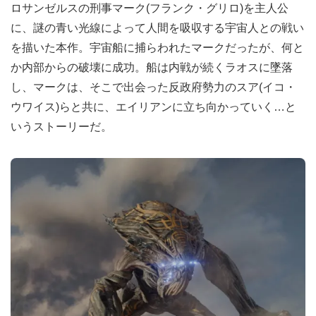
ロサンゼルスの刑事マーク(フランク・グリロ)を主人公
に、謎の青い光線によって人間を吸収する宇宙人との戦い
を描いた本作。宇宙船に捕らわれたマークだったが、何と
か内部からの破壊に成功。船は内戦が続くラオスに墜落
し、マークは、そこで出会った反政府勢力のスア(イコ・
ウワイス)らと共に、エイリアンに立ち向かっていく…と
いうストーリーだ。