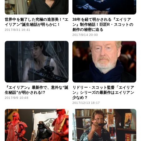
世界中を魅了した究極の造形美！“エ
38年を経て明かされる『エイリア
イリアン”誕生秘話が明らかに！
ン』制作秘話！巨匠R・スコットの
創作の秘密に迫る
2017/8/31 16:41
2017/9/14 20:00
『エイリアン』最新作で、意外な“誕
リドリー・スコット監督「エイリア
生秘話”が明かされる!?
ン」シリーズの最新作はエイリアン
少なめ？
2017/9/9 10:48
2017/12/13 18:17