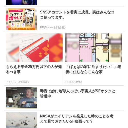
SNSアカウントを着実に成長。実はみんなコ
コ使ってます。
PR(Dreaw合同会社)
もらえる年金25万円以下の人が知
「ばぁばの家に泊まりたい！」老
るべき事
後に住むならこんな家
PR(くらしの話題)
PR(ROOMS)
毒舌で妙に地球人っぽい宇宙人がSFオタクと
珍道中
NASAがエイリアンを発見した時のことを考
えて見ておきたいSF映画って？