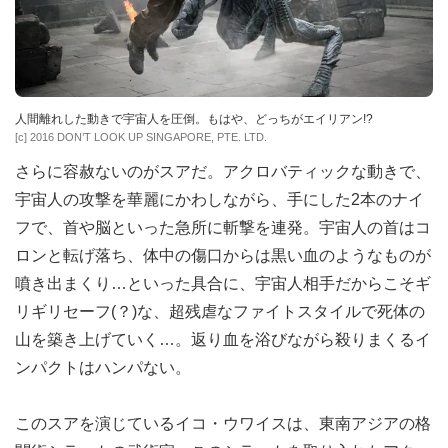
人間離れした動きで宇宙人を圧倒。もはや、どっちがエイリアン!?
[c] 2016 DON’T LOOK UP SINGAPORE, PTE. LTD.
さらに容赦ないのがスアだ。アクロバティックな動きで、
宇宙人の攻撃を華麗にかわしながら、手にした2本のナイ
フで、首や脳といった急所に斬撃を連発。宇宙人の首はコ
ロンと転げ落ち、体中の傷口からは黒い血のようなものが
噴き出まくり…といった具合に、宇宙人相手だからこそギ
リギリセーフ(？)な、超残虐なファイトスタイルで死体の
山を築き上げていく…。返り血を浴びながら殺りまくるイ
ンパクトはハンパない。
このスアを演じているイコ・ウワイスは、東南アジアの格