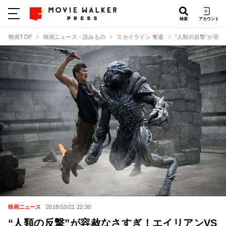
検索
アカウント
映画TOP
映画ニュース・読みもの
スカイライン 奪還
“人類の反撃”が容
映画ニュース
2018/10/21 22:30
“人類の反撃”が容赦なさすぎ！エイリアンVS