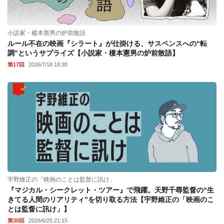
小説家・榎本憲男の炉前散語
ルール不在の映画『シラート』が仕掛ける、サスペンスへの“転
調”というサプライズ【小説家・榎本憲男の炉前散語】
第17回
2026/7/18 18:30
宇野維正の「映画のことは監督に訊け」
『マジカル・シークレット・ツアー』で飛躍。天野千尋監督の“生
きてる人間のリアリティ”を切り取る方法【宇野維正の「映画のこ
とは監督に訊け」】
第30回
2026/6/25 21:15