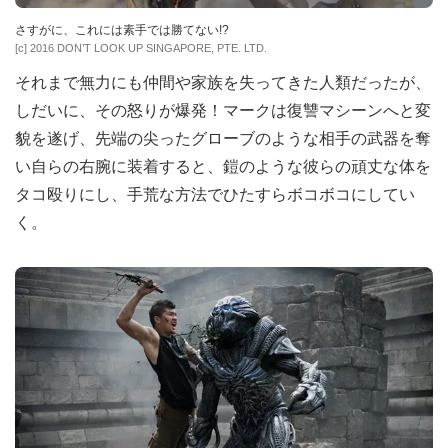
さすがに、これには素手では勝てない!?
[c] 2016 DON’T LOOK UP SINGAPORE, PTE. LTD.
それまで無力にも仲間や家族を失ってきた人類だったが、
しだいに、その怒りが爆発！マークは復讐マシーンへと変
貌を遂げ、先端の尖ったグローブのような相手の武器を奪
い自らの右腕に装着すると、鎧のような彼らの頑丈な体を
タコ殴りにし、手荒な方法でひたすらボコボコにしてい
く。