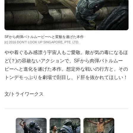
SFから肉弾バトルムービーへと変貌を遂げた本作
[c] 2016 DON’T LOOK UP SINGAPORE, PTE. LTD.
やや着ぐるみ感漂う宇宙人もご愛敬。敵が気の毒になるほ
ど(？)の容赦ないアクションで、SFから肉弾バトルムー
ビーへと進化を遂げた本作。想定外な戦いの行方と、その
トンデモっぷりを劇場で刮目し、ド肝を抜かれてほしい！
文/トライワークス