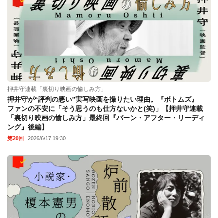
押井守連載「裏切り映画の愉しみ方」
押井守が“評判の悪い”実写映画を撮りたい理由。『ボトムズ』
ファンの不安に「そう思うのも仕方ないかと(笑)」【押井守連載
「裏切り映画の愉しみ方」最終回『バーン・アフター・リーディ
ング』後編】
第20回
2026/6/17 19:30