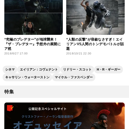
“究極のプレデター”が地球襲来！
“人類の反撃”が容赦なさすぎ！エイ
『ザ・プレデター』予想外の展開に
リアンVS人間のトンデモバトルが話
ア然
題
2018/6/27 17:00
2018/10/21 22:30
シネマ
エイリアン：コヴェナント
リドリー・スコット
H・R・ギーガー
キャサリン・ウォーターストン
マイケル・ファスベンダー
特集