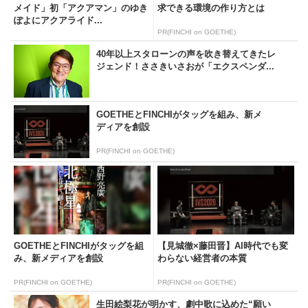
メイド」初「アクアマン」のゆき
求できる環境の作り方とは
ぽよにアクアライド...
PR(FINCHI on GOETHE)
40年以上スタローンの声を吹き替えてきたレ
ジェンド！ささきいさおが「エクスペンダ...
GOETHEとFINCHIがタッグを組み、新メ
ディアを創設
PR(FINCHI on GOETHE)
GOETHEとFINCHIがタッグを組
【見城徹×藤田晋】AI時代でも変
み、新メディアを創設
わらない経営者の本質
PR(FINCHI on GOETHE)
PR(FINCHI on GOETHE)
生田絵梨花が明かす、劇中歌に込めた“願い