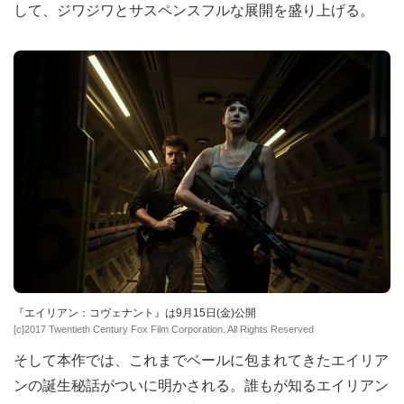
して、ジワジワとサスペンスフルな展開を盛り上げる。
『エイリアン：コヴェナント』は9月15日(金)公開
[c]2017 Twentieth Century Fox Film Corporation. All Rights Reserved
そして本作では、これまでベールに包まれてきたエイリア
ンの誕生秘話がついに明かされる。誰もが知るエイリアン