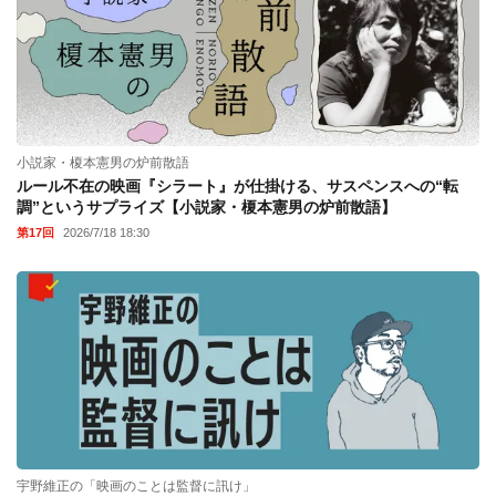
小説家・榎本憲男の炉前散語
ルール不在の映画『シラート』が仕掛ける、サスペンスへの“転
調”というサプライズ【小説家・榎本憲男の炉前散語】
第17回
2026/7/18 18:30
宇野維正の「映画のことは監督に訊け」