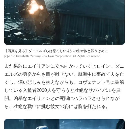
【写真を見る】ダニエルズらは恐ろしい未知の生命体と戦うはめに
[c]2017 Twentieth Century Fox Film Corporation. All Rights Reserved
また果敢にエイリアンに立ち向かっていくヒロイン、ダニ
エルズの勇姿からも目が離せない。航海中に事故で夫を亡
くし、深い悲しみを抱えながらも、コヴェナント号に乗船
している入植者2000人を守ろうと壮絶なサバイバルを展
開。凶暴なエイリアンとの死闘にハラハラさせられなが
ら、壮絶な戦いに挑む彼女の姿には胸を打たれる。