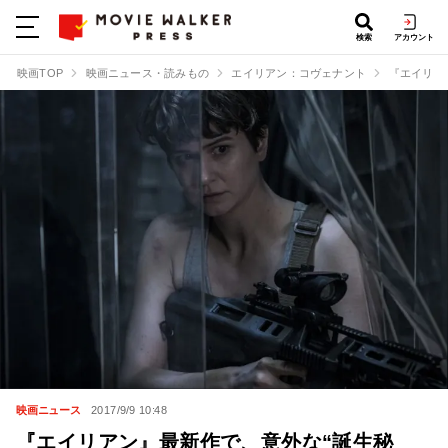
検索
アカウント
映画TOP
映画ニュース・読みもの
エイリアン：コヴェナント
『エイリア
映画ニュース
2017/9/9 10:48
『エイリアン』最新作で、意外な“誕生秘