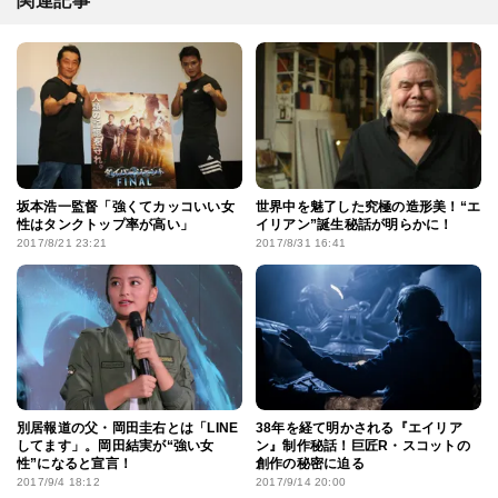
関連記事
坂本浩一監督「強くてカッコいい女
世界中を魅了した究極の造形美！“エ
性はタンクトップ率が高い」
イリアン”誕生秘話が明らかに！
2017/8/21 23:21
2017/8/31 16:41
別居報道の父・岡田圭右とは「LINE
38年を経て明かされる『エイリア
してます」。岡田結実が“強い女
ン』制作秘話！巨匠R・スコットの
性”になると宣言！
創作の秘密に迫る
2017/9/4 18:12
2017/9/14 20:00