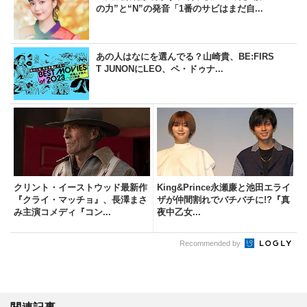
の力”と“N”の発音「1番のサビはまだ自...
あの人はなにを選んでる？山崎貴、BE:FIRS
T JUNONにLEO、ペ・ドゥナ...
クリント・イーストウッド最新作
King&Prince永瀬廉と池田エライ
『クライ・マッチョ』、長澤まさ
ザが仲間割れでバチバチに!?『真
み主演コメディ『コン...
夜中乙女...
Recommended by