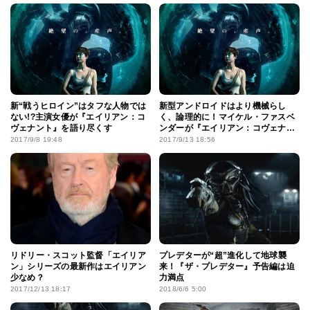
新“戦うヒロイン”はタフな人物では
新型アンドロイドはより機械らし
ない!?主演女優が『エイリアン：コ
く、論理的に！マイケル・ファスベ
ヴェナント』を語り尽くす
ンダーが『エイリアン：コヴェナン
ト』を語る
2017/9/8 19:48
2017/9/13 18:56
リドリー・スコット監督「エイリア
プレデターが“超”進化して地球襲
ン」シリーズの最新作はエイリアン
来！『ザ・プレデター』予告編は迫
少なめ？
力満点
2017/12/13 18:17
2018/6/6 5:00