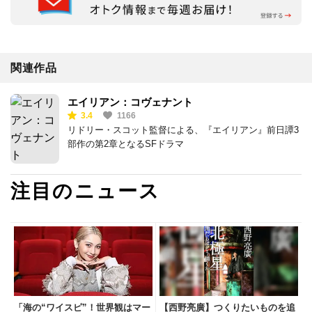
関連作品
エイリアン：コヴェナント
3.4
1166
リドリー・スコット監督による、『エイリアン』前日譚3
部作の第2章となるSFドラマ
注目のニュース
「海の“ワイスピ”！世界観はマー
【西野亮廣】つくりたいものを追