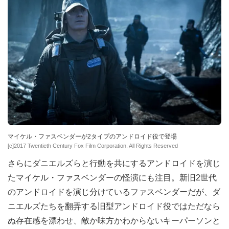
マイケル・ファスベンダーが2タイプのアンドロイド役で登場
[c]2017 Twentieth Century Fox Film Corporation. All Rights Reserved
さらにダニエルズらと行動を共にするアンドロイドを演じ
たマイケル・ファスベンダーの怪演にも注目。新旧2世代
のアンドロイドを演じ分けているファスベンダーだが、ダ
ニエルズたちを翻弄する旧型アンドロイド役ではただなら
ぬ存在感を漂わせ、敵か味方かわからないキーパーソンと