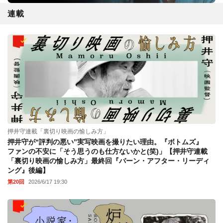
連載
押井守連載「裏切り映画の愉しみ方」
押井守が“評判の悪い”実写映画を撮りたい理由。『ボトムズ』
ファンの不安に「そう思うのも仕方ないかと(笑)」【押井守連載
「裏切り映画の愉しみ方」最終回『バーン・アフター・リーディ
ング』後編】
第20回
2026/6/17 19:30