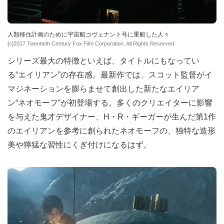
人類移住計画のために宇宙船コヴェナント号に乗船した人々
[c]2017 Twentieth Century Fox Film Corporation. All Rights Reserved
シリーズ最大の特徴といえば、タイトルにもなってい
る“エイリアン”の存在感。最新作では、スコット監督がイ
マジネーションを膨らませて創出した新たなエイリア
ン“ネオモーフ”が初登場する。多くのクリエイターに影響
を与えた鬼才デザイナー、H・R・ギーガーが生んだ第1作
のエイリアンを参考に創られたネオモーフの、独特な造形
美や獰猛な習性にくぎ付けになるはず。