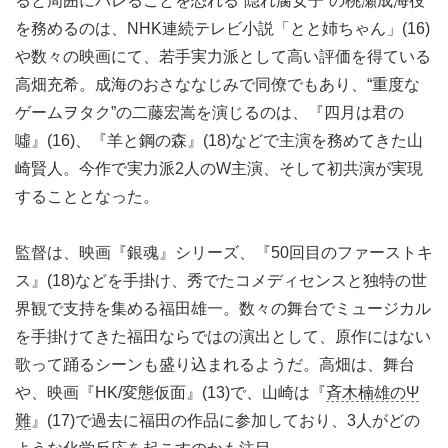
ると周囲にバレることを恐れる“隠れ腐女子”の桃瀬成海役
を務めるのは、NHK連続テレビ小説「とと姉ちゃん」(16)
や数々の映画にて、若手実力派として高い評価を得ている
高畑充希。成海のおさななじみで同僚でもあり、“重度な
ゲームヲタク”の二藤宏嵩を演じるのは、『四月は君の
噓』(16)、『羊と鋼の森』(18)などで主演を務めてきた山
崎賢人。今作で実力派2人のW主演、そして初共演が実現
することとなった。
監督は、映画『銀魂』シリーズ、『50回目のファーストキ
ス』(18)などを手掛け、秀でたコメディセンスと独特の世
界観で支持を集める福田雄一。数々の舞台でミュージカル
を手掛けてきた福田ならではの演出として、原作にはない
歌って踊るシーンも盛り込まれるようだ。高畑は、舞台
や、映画『HK/変態仮面』(13)で、山崎は『
斉木楠雄のΨ
難
』(17)で過去に福田の作品に参加しており、3人がどの