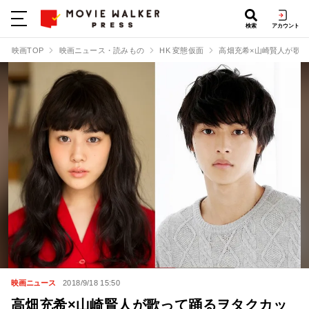
検索
アカウント
映画TOP
映画ニュース・読みもの
HK 変態仮面
高畑充希×山崎賢人が歌っ
映画ニュース
2018/9/18 15:50
高畑充希×山崎賢人が歌って踊るヲタクカッ