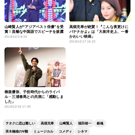
山崎賢人が“アジアベスト俳優”を受
高畑充希が絶賛！『こんな夜更けに
賞！流暢な中国語でスピーチを披露
バナナかよ』は「大泉洋史上、一番
かわいい映画」
2018/12/3 8:30
2018/12/17 16:22
柳楽優弥、子役時代からのライバ
ル・三浦春馬との共演に「感動しま
した」
2018/12/18 17:45
ヲタクに恋は難しい
高畑充希
山﨑賢人
福田雄一
銀魂
斉木楠雄のΨ難
ミュージカル
コメディ
シネマ