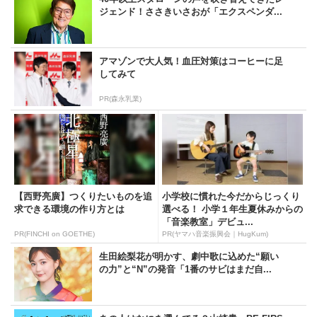
ジェンド！ささきいさおが「エクスペンダ...
アマゾンで大人気！血圧対策はコーヒーに足
してみて
PR(森永乳業)
【西野亮廣】つくりたいものを追
小学校に慣れた今だからじっくり
求できる環境の作り方とは
選べる！ 小学１年生夏休みからの
「音楽教室」デビュ...
PR(FINCHI on GOETHE)
PR(ヤマハ音楽振興会｜HugKum)
生田絵梨花が明かす、劇中歌に込めた“願い
の力”と“N”の発音「1番のサビはまだ自...