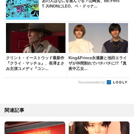
あの人はなにを選んでる？山崎貴、BE:FIRS
T JUNONにLEO、ペ・ドゥナ...
クリント・イーストウッド最新作
King&Prince永瀬廉と池田エライ
『クライ・マッチョ』、長澤まさ
ザが仲間割れでバチバチに!?『真
み主演コメディ『コン...
夜中乙女...
Recommended by
関連記事