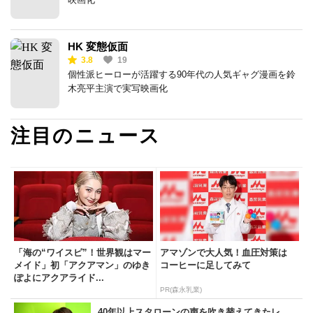
HK 変態仮面
3.8
19
個性派ヒーローが活躍する90年代の人気ギャグ漫画を鈴
木亮平主演で実写映画化
注目のニュース
「海の“ワイスピ”！世界観はマー
アマゾンで大人気！血圧対策は
メイド」初「アクアマン」のゆき
コーヒーに足してみて
ぽよにアクアライド...
PR(森永乳業)
40年以上スタローンの声を吹き替えてきたレ