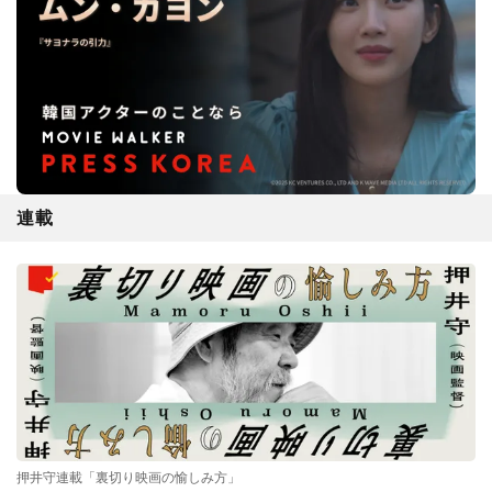
連載
押井守連載「裏切り映画の愉しみ方」