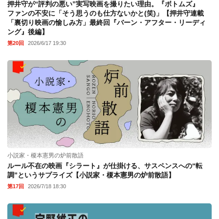
押井守が“評判の悪い”実写映画を撮りたい理由。『ボトムズ』
ファンの不安に「そう思うのも仕方ないかと(笑)」【押井守連載
「裏切り映画の愉しみ方」最終回『バーン・アフター・リーディ
ング』後編】
第20回
2026/6/17 19:30
小説家・榎本憲男の炉前散語
ルール不在の映画『シラート』が仕掛ける、サスペンスへの“転
調”というサプライズ【小説家・榎本憲男の炉前散語】
第17回
2026/7/18 18:30