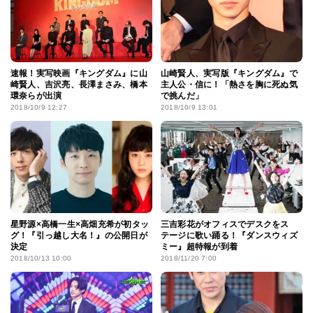
速報！実写映画『キングダム』に山
山崎賢人、実写版『キングダム』で
崎賢人、吉沢亮、長澤まさみ、橋本
主人公・信に！「熱さを胸に死ぬ気
環奈らが出演
で挑んだ」
2018/10/9 12:27
2018/10/9 13:01
星野源×高橋一生×高畑充希が初タッ
三吉彩花がオフィスでデスクをス
グ！『引っ越し大名！』の公開日が
テージに歌い踊る！『ダンスウィズ
決定
ミー』超特報が到着
2018/10/13 10:00
2018/11/20 7:00