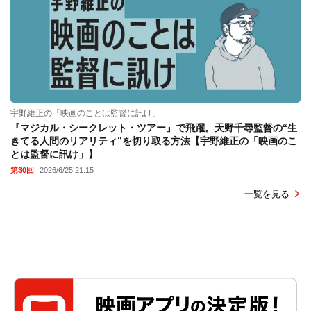
宇野維正の「映画のことは監督に訊け」
『マジカル・シークレット・ツアー』で飛躍。天野千尋監督の“生
きてる人間のリアリティ”を切り取る方法【宇野維正の「映画のこ
とは監督に訊け」】
第30回
2026/6/25 21:15
一覧を見る