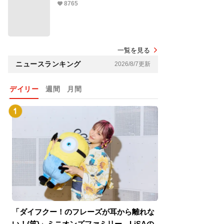
8765
一覧を見る
ニュースランキング
2026/8/7更新
デイリー
週間
月間
「ダイフクー！のフレーズが耳から離れな
『スパイダーマン
い！(笑)」ミニオンズファミリー、LiSAの
介！グリーン・ゴ