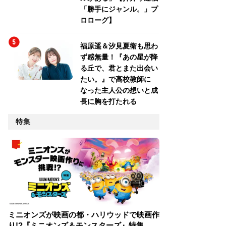
「勝手にジャンル。」プ
ロローグ】
福原遥＆汐見夏衛も思わ
ず感無量！『あの星が降
る丘で、君とまた出会い
たい。』で高校教師に
なった主人公の想いと成
長に胸を打たれる
特集
ミニオンズが映画の都・ハリウッドで映画作
り!?『ミニオンズ＆モンスターズ』特集