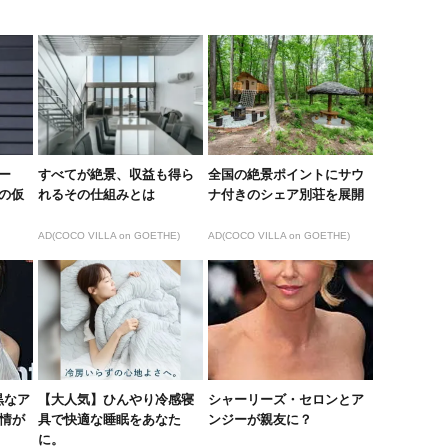
ー
すべてが絶景、収益も得ら
全国の絶景ポイントにサウ
の仮
れるその仕組みとは
ナ付きのシェア別荘を展開
AD(COCO VILLA on GOETHE)
AD(COCO VILLA on GOETHE)
黒なア
【大人気】ひんやり冷感寝
シャーリーズ・セロンとア
表情が
具で快適な睡眠をあなた
ンジーが親友に？
に。