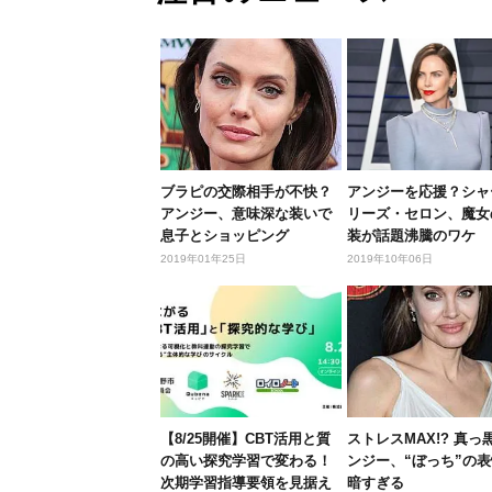
ブラピの交際相手が不快？
アンジーを応援？シャ
アンジー、意味深な装いで
リーズ・セロン、魔女
息子とショッピング
装が話題沸騰のワケ
2019年01年25日
2019年10年06日
【8/25開催】CBT活用と質
ストレスMAX!? 真っ
の高い探究学習で変わる！
ンジー、“ぼっち”の
次期学習指導要領を見据え
暗すぎる