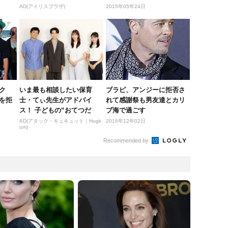
AD(アイリスプラザ)
2015年05年24日
ク
いま最も相談したい保育
ブラピ、アンジーに拒否さ
を拒
士・てぃ先生がアドバイ
れて感謝祭も男友達とカリ
ス！ 子どもの“おてつだ
ブ海で過ごす
い”に、どん...
AD(アタック・キュキュット｜Hugk
2016年12年02日
um)
Recommended by