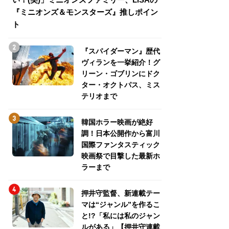
『ミニオンズ＆モンスターズ』推しポイン
トパス、ミステリ
ト
『スパイダーマン』歴代
ヴィランを一挙紹介！グ
リーン・ゴブリンにドク
ター・オクトパス、ミス
テリオまで
韓国ホラー映画が絶好
調！日本公開作から富川
国際ファンタスティック
映画祭で目撃した最新ホ
ラーまで
押井守監督、新連載テー
マは“ジャンル”を作るこ
と!?「私には私のジャン
ルがある」【押井守連載