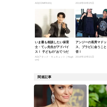
た...
AD(COMPASS)
2019年03年25日
いま最も相談したい保育
アンジーの長男マドッ
士・てぃ先生がアドバイ
ス、ブラピに会うこと
ス！ 子どもの“おてつだ
否！
い”に、どん...
AD(アタック・キュキュット｜Hugk
2016年10年21日
um)
関連記事