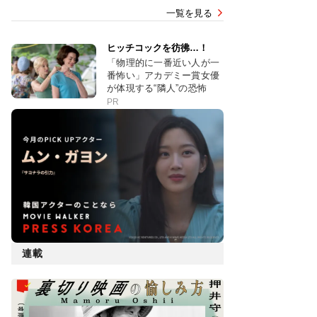
一覧を見る
ヒッチコックを彷彿…！
「物理的に一番近い人が一
番怖い」アカデミー賞女優
が体現する“隣人”の恐怖
PR
連載