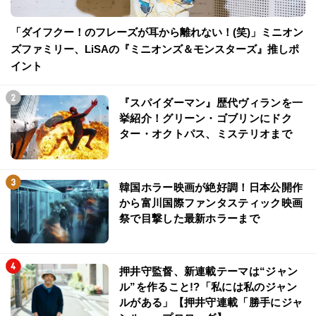
「ダイフクー！のフレーズが耳から離れない！(笑)」ミニオン
ズファミリー、LiSAの『ミニオンズ＆モンスターズ』推しポ
イント
『スパイダーマン』歴代ヴィランを一
挙紹介！グリーン・ゴブリンにドク
ター・オクトパス、ミステリオまで
韓国ホラー映画が絶好調！日本公開作
から富川国際ファンタスティック映画
祭で目撃した最新ホラーまで
押井守監督、新連載テーマは“ジャン
ル”を作ること!?「私には私のジャン
ルがある」【押井守連載「勝手にジャ