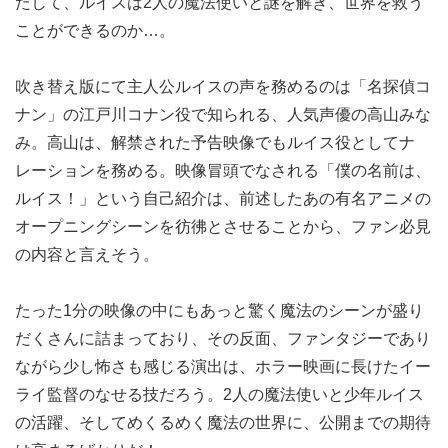
たして、ルイスは2人の魔法使いと謎を解き、世界を救う
ことができるのか…。
吹き替え版にて主人公ルイスの声を務めるのは「名探偵コ
ナン」の江戸川コナン役で知られる、人気声優の高山みな
み。高山は、解禁された予告映像でもルイス役としてナ
レーションを務める。映像冒頭でなされる「僕の名前は、
ルイス！」という自己紹介は、前述したあの有名アニメの
オープニングシーンを彷彿とさせることから、ファン必見
の内容と言えそう。
たった1分の映像の中にもあっと驚く魔法のシーンが盛り
だくさんに詰まっており、その反面、ファンタジーであり
ながら少し怖さも感じる演出は、ホラー映画に長けたイー
ライ監督のなせる技だろう。2人の魔法使いと少年ルイス
の活躍、そしてめくるめく魔法の世界に、公開までの期待