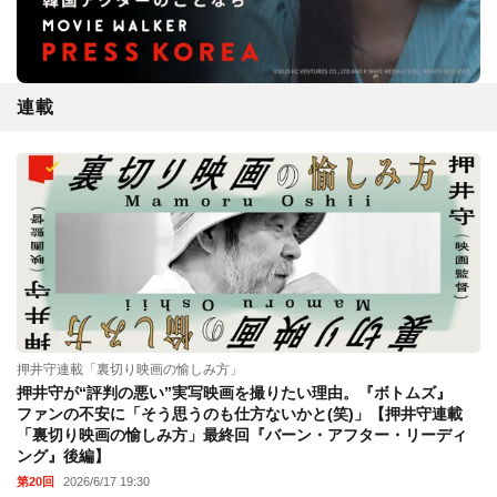
連載
押井守連載「裏切り映画の愉しみ方」
押井守が“評判の悪い”実写映画を撮りたい理由。『ボトムズ』
ファンの不安に「そう思うのも仕方ないかと(笑)」【押井守連載
「裏切り映画の愉しみ方」最終回『バーン・アフター・リーディ
ング』後編】
第20回
2026/6/17 19:30