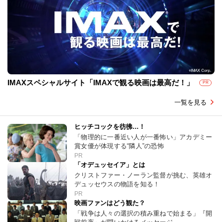
IMAXスペシャルサイト「IMAXで観る映画は最高だ！」
PR
一覧を見る
ヒッチコックを彷彿…！
「物理的に一番近い人が一番怖い」アカデミー
賞女優が体現する“隣人”の恐怖
PR
「オデュッセイア」とは
クリストファー・ノーラン監督が挑む、英雄オ
デュッセウスの物語を知る！
PR
映画ファンはどう観た？
「戦争は人々の選択の積み重ねで始まる」『開