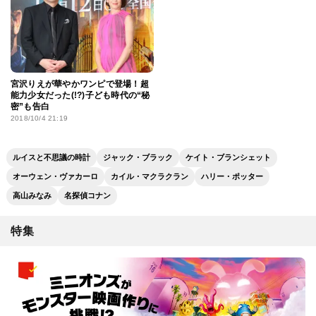
宮沢りえが華やかワンピで登場！超
能力少女だった(!?)子ども時代の“秘
密”も告白
2018/10/4 21:19
ルイスと不思議の時計
ジャック・ブラック
ケイト・ブランシェット
オーウェン・ヴァカーロ
カイル・マクラクラン
ハリー・ポッター
高山みなみ
名探偵コナン
特集