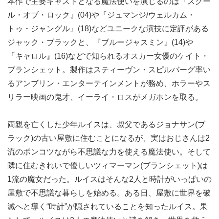
本作で主要キャストとなる魔法使いを演じるのは『スクー
ル・オブ・ロック』(04)や『ジュマンジ/ウェルカム・
トゥ・ジャングル』(18)などユニークな演技に定評がある
ジャック・ブラックと、『ブルージャスミン』(14)や
『キャロル』(16)などで知られるオスカー女優のケイト・
ブランシェット。製作はスティーヴン・スピルバーグ率い
るアンブリン・エンターテインメントが務め、ホラーやス
リラー映画の鬼才、イーライ・ロスがメガホンを取る。
両親を亡くした少年ルイスは、叔父であるジョナサン(ブ
ラック)の古い屋敷に住むことになるが、実はおじさんは2
流のポンコツながら不思議な力を使える魔法使い。そして
隣に住むきれいで優しいツィマーマン(ブランシェット)は
1流の魔女だった。ルイスはそんな2人と時計がいっぱいの
屋敷で不思議な暮らしを始める。ある日、屋敷に世界を破
滅へと導く“時計”が隠されていることを知ったルイス。果