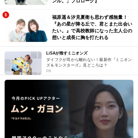
ンル。」プロローグ】
福原遥＆汐見夏衛も思わず感無量！
『あの星が降る丘で、君とまた出会い
たい。』で高校教師になった主人公の
想いと成長に胸を打たれる
LiSAが推すミニオンズ
ダイフクが耳から離れない！最新作『ミニオン
ズ＆モンスターズ』見どころは？
PR