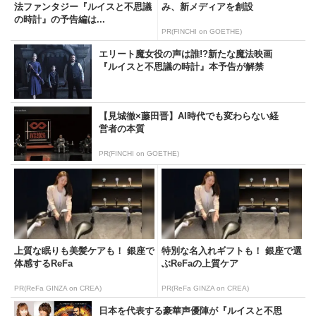
法ファンタジー『ルイスと不思議
み、新メディアを創設
の時計』の予告編は...
PR(FINCHI on GOETHE)
エリート魔女役の声は誰!?新たな魔法映画
『ルイスと不思議の時計』本予告が解禁
【見城徹×藤田晋】AI時代でも変わらない経
営者の本質
PR(FINCHI on GOETHE)
上質な眠りも美髪ケアも！ 銀座で
特別な名入れギフトも！ 銀座で選
体感するReFa
ぶReFaの上質ケア
PR(ReFa GINZA on CREA)
PR(ReFa GINZA on CREA)
日本を代表する豪華声優陣が『ルイスと不思