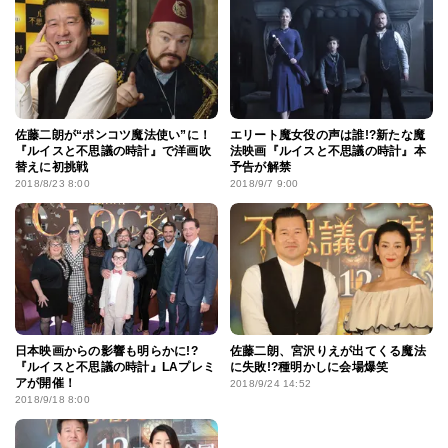
佐藤二朗が“ポンコツ魔法使い”に！
エリート魔女役の声は誰!?新たな魔
『ルイスと不思議の時計』で洋画吹
法映画『ルイスと不思議の時計』本
替えに初挑戦
予告が解禁
2018/8/23 8:00
2018/9/7 9:00
日本映画からの影響も明らかに!?
佐藤二朗、宮沢りえが出てくる魔法
『ルイスと不思議の時計』LAプレミ
に失敗!?種明かしに会場爆笑
アが開催！
2018/9/24 14:52
2018/9/18 8:00