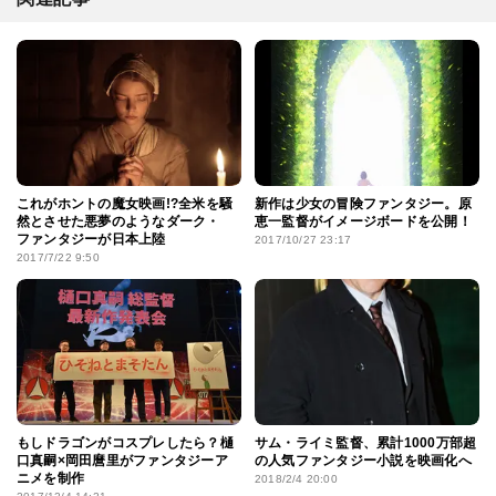
これがホントの魔女映画!?全米を騒
新作は少女の冒険ファンタジー。原
然とさせた悪夢のようなダーク・
恵一監督がイメージボードを公開！
ファンタジーが日本上陸
2017/10/27 23:17
2017/7/22 9:50
もしドラゴンがコスプレしたら？樋
サム・ライミ監督、累計1000万部超
口真嗣×岡田麿里がファンタジーア
の人気ファンタジー小説を映画化へ
ニメを制作
2018/2/4 20:00