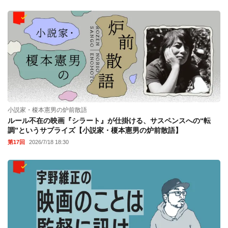
小説家・榎本憲男の炉前散語
ルール不在の映画『シラート』が仕掛ける、サスペンスへの“転
調”というサプライズ【小説家・榎本憲男の炉前散語】
第17回
2026/7/18 18:30