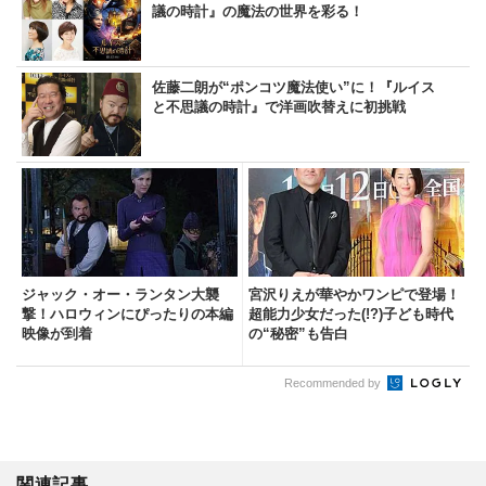
議の時計』の魔法の世界を彩る！
佐藤二朗が“ポンコツ魔法使い”に！『ルイス
と不思議の時計』で洋画吹替えに初挑戦
ジャック・オー・ランタン大襲
宮沢りえが華やかワンピで登場！
撃！ハロウィンにぴったりの本編
超能力少女だった(!?)子ども時代
映像が到着
の“秘密”も告白
Recommended by
関連記事