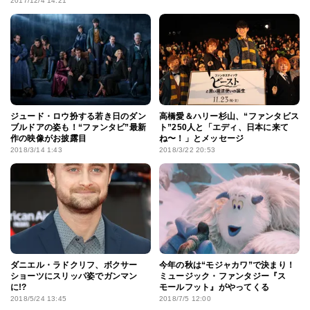
2017/12/4 14:21
ジュード・ロウ扮する若き日のダン
高橋愛＆ハリー杉山、“ファンタビス
ブルドアの姿も！“ファンタビ”最新
ト”250人と「エディ、日本に来て
作の映像がお披露目
ね〜！」とメッセージ
2018/3/14 1:43
2018/3/22 20:53
ダニエル・ラドクリフ、ボクサー
今年の秋は“モジャカワ”で決まり！
ショーツにスリッパ姿でガンマン
ミュージック・ファンタジー『ス
に!?
モールフット』がやってくる
2018/5/24 13:45
2018/7/5 12:00