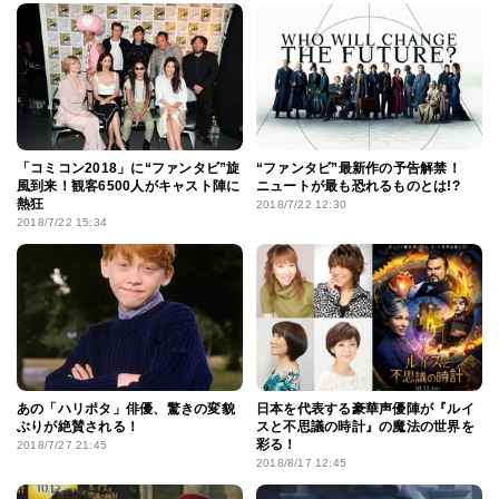
「コミコン2018」に“ファンタビ”旋
“ファンタビ”最新作の予告解禁！
風到来！観客6500人がキャスト陣に
ニュートが最も恐れるものとは!?
熱狂
2018/7/22 12:30
2018/7/22 15:34
あの「ハリポタ」俳優、驚きの変貌
日本を代表する豪華声優陣が『ルイ
ぶりが絶賛される！
スと不思議の時計』の魔法の世界を
彩る！
2018/7/27 21:45
2018/8/17 12:45