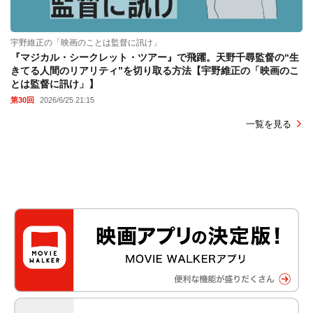
宇野維正の「映画のことは監督に訊け」
『マジカル・シークレット・ツアー』で飛躍。天野千尋監督の“生
きてる人間のリアリティ”を切り取る方法【宇野維正の「映画のこ
とは監督に訊け」】
第30回
2026/6/25 21:15
一覧を見る