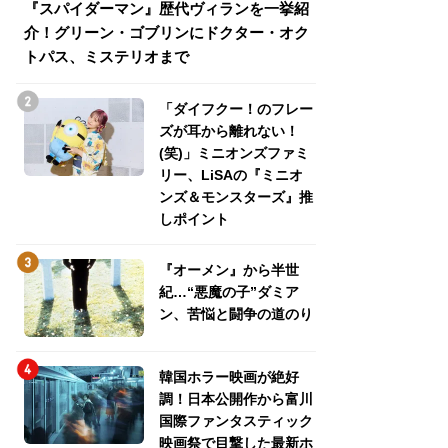
『スパイダーマン』歴代ヴィランを一挙紹
『スパイダーマン
介！グリーン・ゴブリンにドクター・オク
介！グリーン・ゴ
トパス、ミステリオまで
トパス、ミステリ
「ダイフクー！のフレー
ズが耳から離れない！
(笑)」ミニオンズファミ
リー、LiSAの『ミニオ
ンズ＆モンスターズ』推
しポイント
『オーメン』から半世
紀…“悪魔の子”ダミア
ン、苦悩と闘争の道のり
韓国ホラー映画が絶好
調！日本公開作から富川
国際ファンタスティック
映画祭で目撃した最新ホ