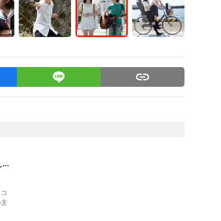
えな
名コ
ル主