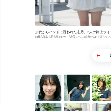
加代からバンドに誘われた志乃。2人の路上ライ
[c]押見修造/太田出版 [c]2017「志乃ちゃんは自分の名前が言えな