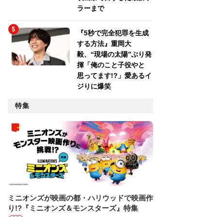
ラーまで
『5秒で完全犯罪を生成
する方法』重岡大
毅、“現場の太陽”ぶり発
揮「俺のこと子役やと
思ってます!?」愛あるイ
ジりに爆笑
特集
ミニオンズが映画の都・ハリウッドで映画作
り!?『ミニオンズ＆モンスターズ』特集