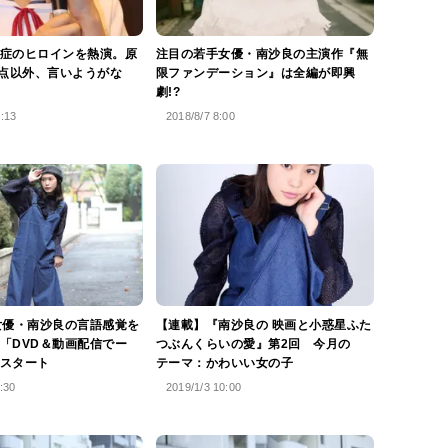
症のヒロインを熱演。原
注目の若手女優・南沙良の主演作『無
0点以外、言いようがな
限ファンデーション』は全編が即興
劇!?
3:13
2018/8/7 8:00
女優・南沙良の言語感覚を
【連載】『南沙良の 映画と小惑星ふた
「DVD＆動画配信でー
つぶんくらいの愛』第2回 今月の
スタート
テーマ：かわいい女の子
:30
2019/1/3 10:00