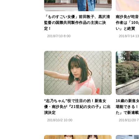
「ものすごい女優」前田敦子、黒沢清
南沙良が吃音
監督の国際共同製作作品の主演に決
作者は「10
定！
い」と絶賛
2018/7/10 8:00
2018/7/14 1
“志乃ちゃん”役で注目の的！新進女
16歳の新進
優・南沙良が『21世紀の女の子』に出
堪能できる！
演決定
た」で新連載
2018/10/2 10:00
2018/11/20 7