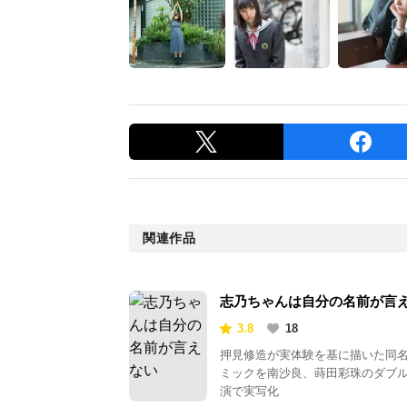
関連作品
志乃ちゃんは自分の名前が言
い
3.8
18
押見修造が実体験を基に描いた同
ミックを南沙良、蒔田彩珠のダブ
演で実写化