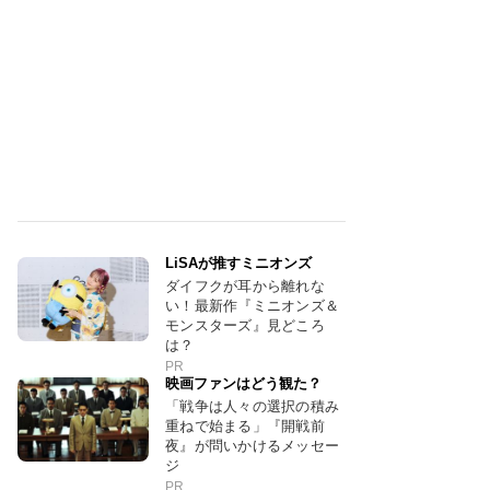
LiSAが推すミニオンズ
ダイフクが耳から離れな
い！最新作『ミニオンズ＆
モンスターズ』見どころ
は？
PR
映画ファンはどう観た？
「戦争は人々の選択の積み
重ねで始まる」『開戦前
夜』が問いかけるメッセー
ジ
PR