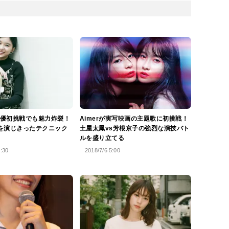
優初挑戦でも魅力炸裂！
Aimerが実写映画の主題歌に初挑戦！
を演じきったテクニック
土屋太鳳vs芳根京子の強烈な演技バト
ルを盛り立てる
8:30
2018/7/6 5:00