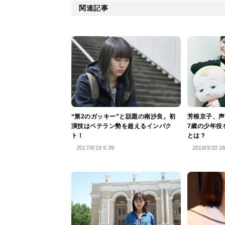
関連記事
“第2のガッキー”と話題の南沙良。初
芳根京子、声
演技はベテラン勢を超えるインパク
7歳の少年役
ト！
とは？
2017/8/19 9:39
2018/3/20 1