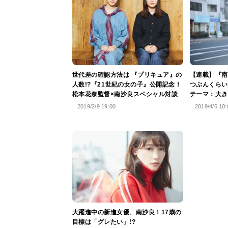
世代差の確認方法は 『プリキュア』の
【連載】『南
人数!?『21世紀の女の子』公開記念！
つぶんくらい
松本花奈監督×南沙良スペシャル対談
テーマ：大き
2019/2/9 19:00
2019/4/6 10:
大躍進中の新進女優、南沙良！17歳の
目標は「グレたい」!?