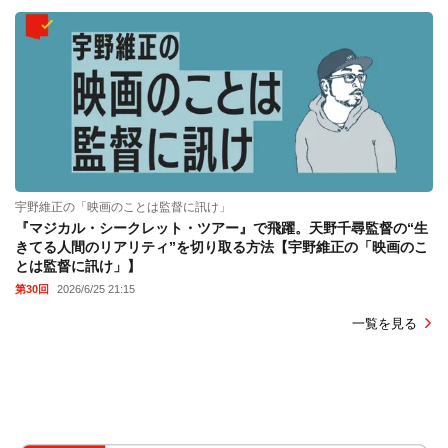
宇野維正の「映画のことは監督に訊け」
『マジカル・シークレット・ツアー』で飛躍。天野千尋監督の“生
きてる人間のリアリティ”を切り取る方法【宇野維正の「映画のこ
とは監督に訊け」】
第30回
2026/6/25 21:15
一覧を見る