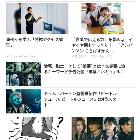
事例から学ぶ『特権アクセス管
「言葉で伝える力」を育めば、イ
理』
ヤイヤ期もすっきり！ 「アンパ
ンマン ことばずかん...
PR(KeeperSecurity)
PR(セガフェイブ｜HugKum)
陰宅、動土、そして”破墓”とは？世界観に迫
るキーワード予告公開『破墓／パミョ』4...
ティム・バートン監督最新作『ビートル
ジュース ビートルジュース』は4位スター
ト！...