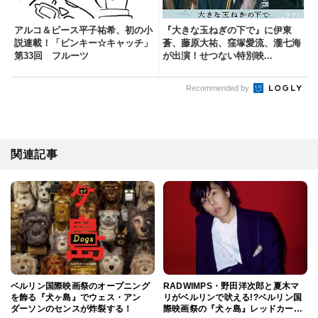
アルコ＆ピース平子祐希、初の小
『大きな玉ねぎの下で』に伊東
説連載！「ピンキー☆キャッチ」
蒼、藤原大祐、窪塚愛流、瀧七海
第33回 フルーツ
が出演！せつない特別映...
Recommended by
関連記事
ベルリン国際映画祭のオープニング
RADWIMPS・野田洋次郎と夏木マ
を飾る『犬ヶ島』でウェス・アン
リがベルリンで吠える!?ベルリン国
ダーソンのセンスが炸裂する！
際映画祭の『犬ヶ島』レッドカー