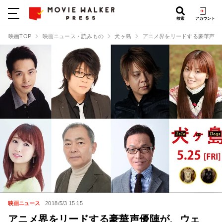
検索
アカウント
映画TOP
映画ニュース・読みもの
犬ヶ島
アニメ界をリードする豪華声優
映画ニュース
2018/5/3 15:15
アニメ界をリードする豪華声優陣が、ウェ