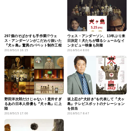
297個のそばかすも手作業!?ウェ
ウェス・アンダーソン、13年ぶり来
ス・アンダーソンがこだわり抜いた
日決定！犬たちが喋るシュールなイ
『犬ヶ島』驚異のパペット制作工程
ンタビュー映像も到着
2018/5/10 16:15
2018/5/14 8:00
野田洋次郎だけじゃない！意外すぎ
坂上忍が“犬好き”を代表して『犬ヶ
るあの日本人俳優も『犬ヶ島』に上
島』テレビスポットのナレーション
陸
を担当
2018/5/15 17:00
2018/5/17 8:47