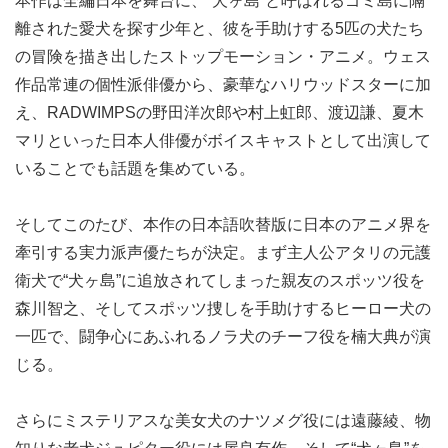
本作は全編日本を舞台に、“犬ヶ島”と呼ばれるゴミ島に隔
離された愛犬を探す少年と、彼を手助けする5匹の犬たち
の冒険を描き出したストップモーション・アニメ。ウェス
作品常連の個性派俳優から、豪華なハリウッドスターに加
え、RADWIMPSの野田洋次郎や村上虹郎、渡辺謙、夏木
マリといった日本人俳優がボイスキャストとして出演して
いることでも話題を集めている。
そしてこのたび、本作の日本語吹替版に日本のアニメ界を
牽引する実力派声優たちが決定。まず主人公アタリの元護
衛犬で“犬ヶ島”に追放されてしまった親友のスポッツ役を
森川智之、そしてスポッツ捜しを手助けするヒーロー犬の
一匹で、闘争心にあふれるノラ犬のチーフ役を楠大典が演
じる。
さらにミステリアスな美女犬のナツメグ役には遠藤綾、物