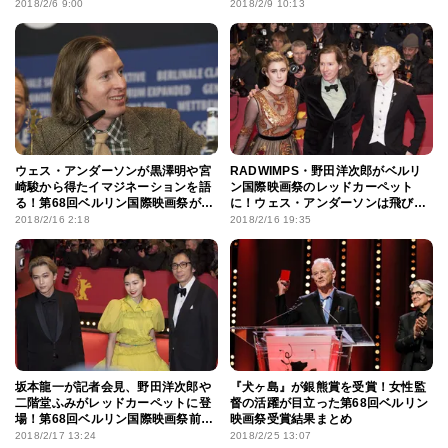
ペットに日本人キャストが参加！
2018/2/6 9:00
2018/2/9 10:13
ウェス・アンダーソンが黒澤明や宮
RADWIMPS・野田洋次郎がベルリ
崎駿から得たイマジネーションを語
ン国際映画祭のレッドカーペット
る！第68回ベルリン国際映画祭がス
に！ウェス・アンダーソンは飛び入
タート
りで和太鼓を叩く
2018/2/16 2:18
2018/2/16 19:35
坂本龍一が記者会見、野田洋次郎や
『犬ヶ島』が銀熊賞を受賞！女性監
二階堂ふみがレッドカーペットに登
督の活躍が目立った第68回ベルリン
場！第68回ベルリン国際映画祭前半
映画祭受賞結果まとめ
ハイライト
2018/2/17 13:24
2018/2/25 13:07