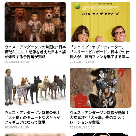
ウェス・アンダーソンの熱烈な“日本
『シェイプ・オブ・ウォーター』
愛”がここに！想像を超えた日本の姿
『スリー・ビルボード』日本での仕
が炸裂する予告編が完成
掛人が、映画ファンを魅了する宣伝
の極意を公開！
2018/3/16 12:00
2018/3/17 11:00
ウェス・アンダーソン監督公認！
ウェス・アンダーソン監督が熱望！
『犬ヶ島』のキュートな犬たちが
大友克洋×『犬ヶ島』夢のコラボ
フィギュアになって登場
レーションが実現
2018/3/24 11:30
2018/4/13 10:00