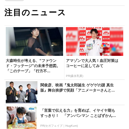
注目のニュース
大森時生が考える、“ファウン
アマゾンで大人気！血圧対策は
ド・フッテージ”の未来予想図。
コーヒーに足してみて
「このテープ」「行方不...
PR(森永乳業)
関俊彦、映画『鬼太郎誕生 ゲゲゲの謎 真生
版』舞台挨拶で笑顔「アニメーターさんと...
「言葉で伝える力」を育めば、イヤイヤ期も
すっきり！ 「アンパンマン ことばずかん...
PR(セガフェイブ｜HugKum)