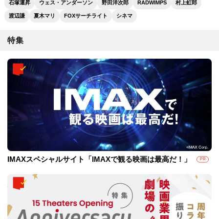
石塚運昇
ウェス・アンダーソン
野田洋次郎
RADWIMPS
村上虹郎
渡辺謙
夏木マリ
FOXサーチライト
シネマ
特集
IMAXスペシャルサイト「IMAXで観る映画は最高だ！」
PR