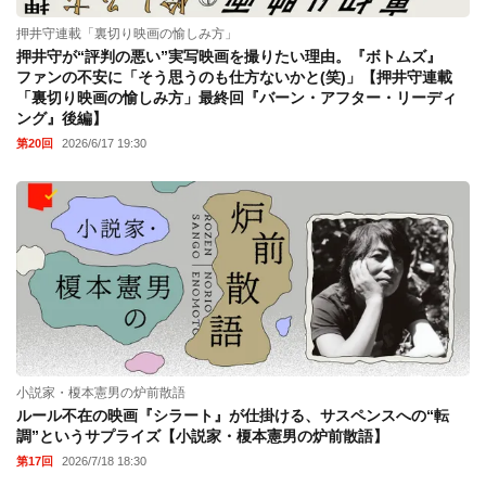
押井守連載「裏切り映画の愉しみ方」
押井守が“評判の悪い”実写映画を撮りたい理由。『ボトムズ』
ファンの不安に「そう思うのも仕方ないかと(笑)」【押井守連載
「裏切り映画の愉しみ方」最終回『バーン・アフター・リーディ
ング』後編】
第20回
2026/6/17 19:30
小説家・榎本憲男の炉前散語
ルール不在の映画『シラート』が仕掛ける、サスペンスへの“転
調”というサプライズ【小説家・榎本憲男の炉前散語】
第17回
2026/7/18 18:30