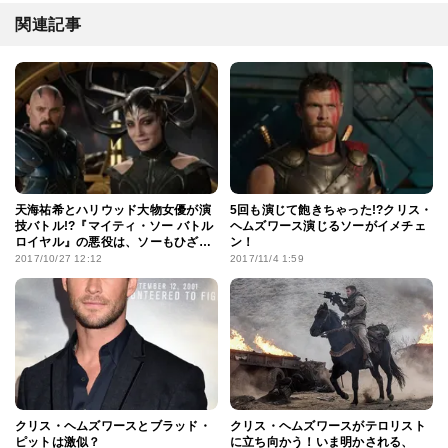
関連記事
天海祐希とハリウッド大物女優が演
5回も演じて飽きちゃった!?クリス・
技バトル!?『マイティ・ソー バトル
ヘムズワース演じるソーがイメチェ
ロイヤル』の悪役は、ソーもひざま
ン！
ずかせる女王様
2017/10/27 12:12
2017/11/4 1:59
クリス・ヘムズワースとブラッド・
クリス・ヘムズワースがテロリスト
ピットは激似？
に立ち向かう！いま明かされる、