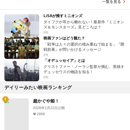
一覧を見る
LiSAが推すミニオンズ
ダイフクが耳から離れない！最新作『ミニオン
ズ＆モンスターズ』見どころは？
PR
映画ファンはどう観た？
「戦争は人々の選択の積み重ねで始まる」『開
戦前夜』が問いかけるメッセージ
PR
「オデュッセイア」とは
クリストファー・ノーラン監督が挑む、英雄オ
デュッセウスの物語を知る！
PR
デイリーみたい映画ランキング
超かぐや姫！
2026年1月22日公開
2886