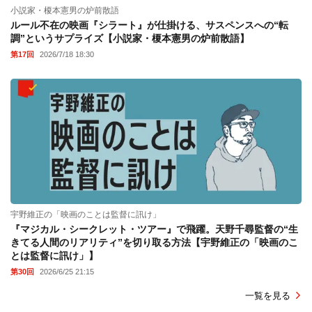
小説家・榎本憲男の炉前散語
ルール不在の映画『シラート』が仕掛ける、サスペンスへの“転
調”というサプライズ【小説家・榎本憲男の炉前散語】
第17回
2026/7/18 18:30
宇野維正の「映画のことは監督に訊け」
『マジカル・シークレット・ツアー』で飛躍。天野千尋監督の“生
きてる人間のリアリティ”を切り取る方法【宇野維正の「映画のこ
とは監督に訊け」】
第30回
2026/6/25 21:15
一覧を見る