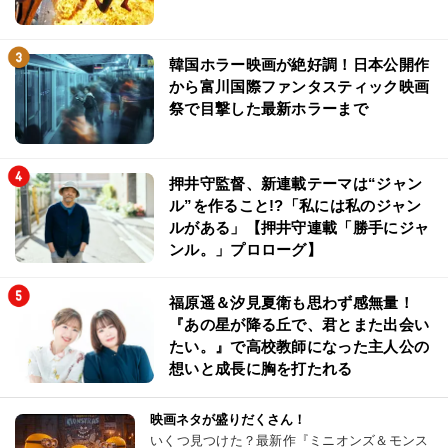
韓国ホラー映画が絶好調！日本公開作
から富川国際ファンタスティック映画
祭で目撃した最新ホラーまで
押井守監督、新連載テーマは“ジャン
ル”を作ること!?「私には私のジャン
ルがある」【押井守連載「勝手にジャ
ンル。」プロローグ】
福原遥＆汐見夏衛も思わず感無量！
『あの星が降る丘で、君とまた出会い
たい。』で高校教師になった主人公の
想いと成長に胸を打たれる
映画ネタが盛りだくさん！
いくつ見つけた？最新作『ミニオンズ＆モンス