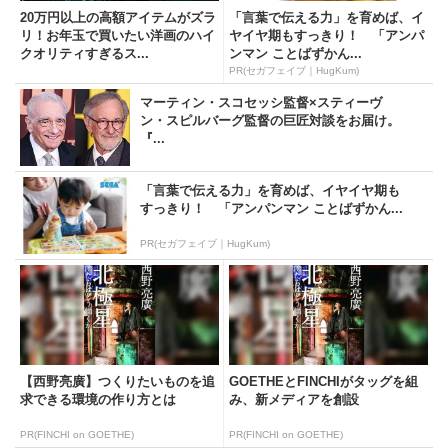
20万円以上の高額アイテムがズラ
「言葉で伝える力」を育めば、イ
リ！お年玉で買いたい洋画のハイ
ヤイヤ期もすっきり！ 「アンパ
クオリティすぎるス...
ンマン ことばずかん...
PR(セガフェイブ｜HugKum)
マーティン・スコセッシ監督×スティーヴ
ン・スピルバーグ監督の巨匠対談をお届け。
『...
「言葉で伝える力」を育めば、イヤイヤ期も
すっきり！ 「アンパンマン ことばずかん...
PR(セガフェイブ｜HugKum)
【西野亮廣】つくりたいものを追
GOETHEとFINCHIがタッグを組
求できる環境の作り方とは
み、新メディアを創設
PR(FINCHI on GOETHE)
PR(FINCHI on GOETHE)