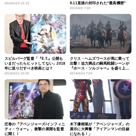
9.11直後の封印された“最高機密”
2018/1/24 15:15
2018/4/6 7:00
スピルバーグ監督「『E.T.』公開も
クリス・ヘムズワースが馬に乗って
いまだったらヒットしてない」2018
出撃！迫力満点の騎馬戦闘シーンが
年に送りだすべき映画とは？
『ホース・ソルジャー』を盛り上げ
る
2018/4/22 10:00
2018/4/24 7:00
圧巻の『アベンジャーズ/インフィニ
木下優樹菜が「アベンジャーズ」の
ティ・ウォー』、衝撃の展開を監督
展示に大興奮「アイアンマンの目線
に聞く！
になれる！」