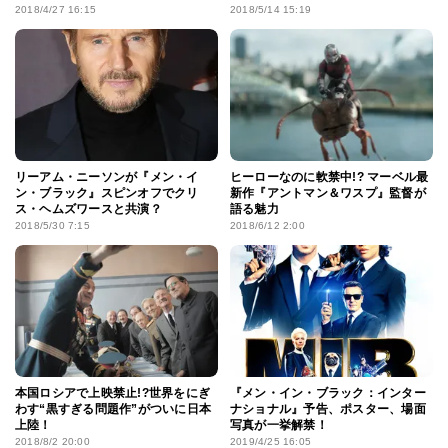
2018/4/27 16:15
2018/5/14 15:19
リーアム・ニーソンが『メン・イ
ヒーローなのに軟禁中!? マーベル最
ン・ブラック』スピンオフでクリ
新作『アントマン＆ワスプ』監督が
ス・ヘムズワースと共演？
語る魅力
2018/5/30 7:15
2018/6/12 2:00
本国ロシアで上映禁止!?世界をにぎ
『メン・イン・ブラック：インター
わす“黒すぎる問題作”がついに日本
ナショナル』予告、ポスター、場面
上陸！
写真が一挙解禁！
2018/8/2 20:00
2019/4/25 16:05