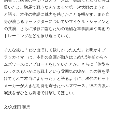
到着した映像の中でヘムズワースは「実話だと知った時は
驚いたよ。騎馬で戦うなんてまるで第一次大戦のようだ」
と語り、本作の物語に魅力を感じたことを明かす。また自
身が演じるキャラクターについてやマイケル・シャノンと
の共演、さらに撮影に臨むための過酷な軍事訓練や馬術の
トレーニングなどを振り返っていく。
そんな彼に「ぜひ出演して欲しかったんだ」と明かすブ
ラッカイマーは、本作の企画が動きはじめた5年前からヘ
ムズワースにアプローチをしていたとか。さらに「体型も
ルックスもいかにも戦士という雰囲気の彼が、この役を受
けてくれて本当によかった」と語るように、稀代のヒット
メーカーが大きな期待を寄せたヘムズワース。彼の力強い
演技をぜひとも劇場で目撃してほしい。
文/久保田 和馬