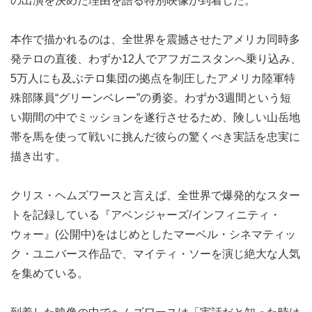
の出演を決めた理由を語る特別映像が到着した。
本作で描かれるのは、全世界を震撼させたアメリカ同時多
発テロの直後、わずか12人でアフガニスタンへ乗り込み、
5万人にも及ぶテロ集団の拠点を制圧したアメリカ陸軍特
殊部隊員“グリーンベレー”の勇姿。わずか3週間という短
い期間の中でミッションを遂行させるため、険しい山岳地
帯を馬を使って戦いに挑んだ彼らの驚くべき実話を忠実に
描き出す。
クリス・ヘムズワースと言えば、全世界で爆発的なスター
トを記録している『アベンジャーズ/インフィニティ・
ウォー』(公開中)をはじめとしたマーベル・シネマティッ
ク・ユニバース作品で、マイティ・ソーを演じ絶大な人気
を集めている。