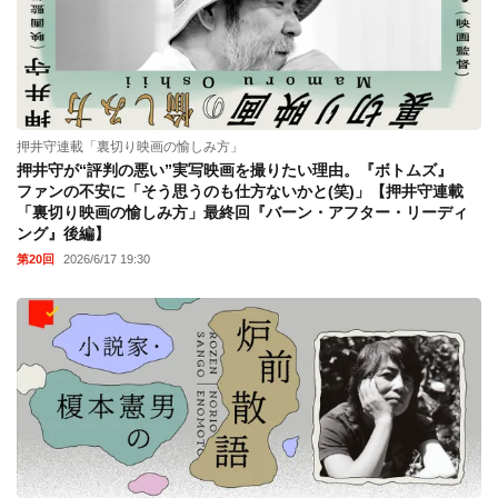
押井守連載「裏切り映画の愉しみ方」
押井守が“評判の悪い”実写映画を撮りたい理由。『ボトムズ』
ファンの不安に「そう思うのも仕方ないかと(笑)」【押井守連載
「裏切り映画の愉しみ方」最終回『バーン・アフター・リーディ
ング』後編】
第20回
2026/6/17 19:30