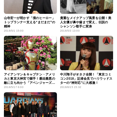
山寺宏一が明かす「僕のヒーロー」
貴重なメイクアップ風景を公開！美
トップランナー支える“まだまだ”の
人女優が鼻や歯まで変え、伝説の
精神
シャンソン歌手に変身
2018/5/1 15:00
2018/5/3 13:00
アイアンマン＆キャプテン・アメリ
中川翔子がオタク全開！「東京コミ
カと東京大神宮で握手！最凶最悪の
コン2018」記者会見でハリウッドス
敵に立ち向かう「アベンジャーズ」
ターの“神対応”に大感激！
がやってきた
2018/5/17 6:00
2018/6/15 15:32