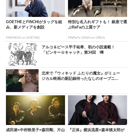
GOETHEとFINCHIがタッグを組
特別な名入れギフトも！ 銀座で選
み、新メディアを創設
ぶReFaの上質ケア
PR(FINCHI on GOETHE)
PR(ReFa GINZA on CREA)
アルコ＆ピース平子祐希、初の小説連載！
「ピンキー☆キャッチ」第34回 噂
北米で『ウィキッド ふたりの魔女』がミュー
ジカル映画の新記録待ったなしのオープニ...
成田凌×中村映里子×森田剛、片山
『正体』横浜流星×森本慎太郎が