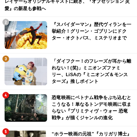
レイザーらオリジナルキャストに続き、『オブセッション 災
愛』の新星も参戦へ
『スパイダーマン』歴代ヴィランを一
挙紹介！グリーン・ゴブリンにドク
ター・オクトパス、ミステリオまで
「ダイフクー！のフレーズが耳から離
れない！(笑)」ミニオンズファミ
リー、LiSAの『ミニオンズ＆モンス
ターズ』推しポイント
恐竜映画にベトナム戦争をぶち込むと
こうなる！単なるトンデモ映画に収ま
らない『プリミティヴ・ウォー 恐竜
戦争』が描くジャンルの進化
“ホラー映画の元祖”『カリガリ博士』