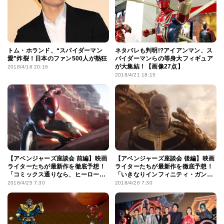
トム・ホランド、“スパイダーマン
ネタバレも判明!?アイアンマン、ス
愛”炸裂！日本のファン500人が熱狂
パイダーマンらの等身大フィギュア
が大集結！【画像27点】
2018/4/16 20:16
2018/4/21 18:15
【アベンジャーズ座談会 前編】映画
【アベンジャーズ座談会 後編】映画
ライターたちが最新作を徹底予想！
ライターたちが最新作を徹底予想！
「コミックス通りなら、ヒーローが
「いきなりインフィニティ・ガント
半分いなくなる」!?
レット完成」!?
2018/4/25 7:30
2018/4/26 7:30