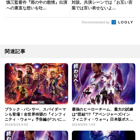
慎三監督作『雨の中の慾情』出演
対談。共演シーンでは「お互い言
への素直な想いを吐...
葉では言い表せないよ...
Recommended by
関連記事
ブラック・パンサー、スパイダーマ
最強のヒーローチーム、最大の試練
ンも登場！全世界待望の『インフィ
は“団結”!?『アベンジャーズ/イン
ニティ・ウォー』予告編がついに完
フィニティ・ウォー』日本版ポス
成
ターが解禁
2018/3/19 4:00
2018/3/30 7:00