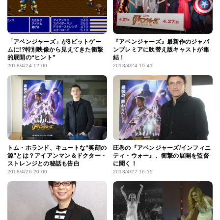
「アベンジャーズ」が8ビットゲー
『アベンジャーズ』最新作のジャパ
ムに!?特別映像から見えてきた衝撃
ンプレミアに吹替え版キャストが集
的展開の“ヒント”
結！
2018/4/24 12:00
2018/4/24 19:41
トム・ホランド、キュートな“笑顔の
圧巻の『アベンジャーズ/インフィニ
源”とは？アイアンマン＆ドクター・
ティ・ウォー』、衝撃の展開を監督
ストレンジとの秘話も告白
に聞く！
2018/4/26 20:00
2018/4/27 16:15