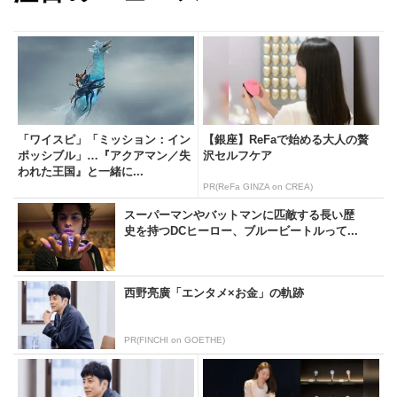
「ワイスピ」「ミッション：イン
【銀座】ReFaで始める大人の贅
ポッシブル」…『アクアマン／失
沢セルフケア
われた王国』と一緒に...
PR(ReFa GINZA on CREA)
スーパーマンやバットマンに匹敵する長い歴
史を持つDCヒーロー、ブルービートルって...
西野亮廣「エンタメ×お金」の軌跡
PR(FINCHI on GOETHE)