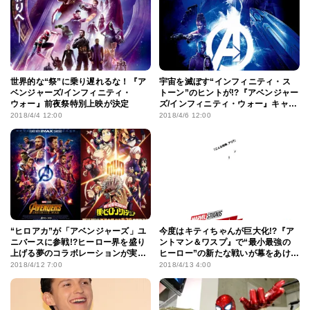
世界的な“祭”に乗り遅れるな！『ア
宇宙を滅ぼす“インフィニティ・ス
ベンジャーズ/インフィニティ・
トーン”のヒントが!?『アベンジャー
ウォー』前夜祭特別上映が決定
ズ/インフィニティ・ウォー』キャラ
ポスターは必見！
2018/4/4 12:00
2018/4/6 12:00
“ヒロアカ”が「アベンジャーズ」ユ
今度はキティちゃんが巨大化!?『ア
ニバースに参戦!?ヒーロー界を盛り
ントマン＆ワスプ』で“最小最強の
上げる夢のコラボレーションが実
ヒーロー”の新たな戦いが幕をあけ
現！
る！
2018/4/12 7:00
2018/4/13 4:00