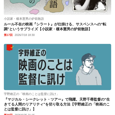
小説家・榎本憲男の炉前散語
ルール不在の映画『シラート』が仕掛ける、サスペンスへの“転
調”というサプライズ【小説家・榎本憲男の炉前散語】
第17回
2026/7/18 18:30
宇野維正の「映画のことは監督に訊け」
『マジカル・シークレット・ツアー』で飛躍。天野千尋監督の“生
きてる人間のリアリティ”を切り取る方法【宇野維正の「映画のこ
とは監督に訊け」】
第30回
2026/6/25 21:15