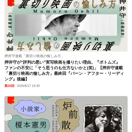
押井守連載「裏切り映画の愉しみ方」
押井守が“評判の悪い”実写映画を撮りたい理由。『ボトムズ』
ファンの不安に「そう思うのも仕方ないかと(笑)」【押井守連載
「裏切り映画の愉しみ方」最終回『バーン・アフター・リーディ
ング』後編】
第20回
2026/6/17 19:30