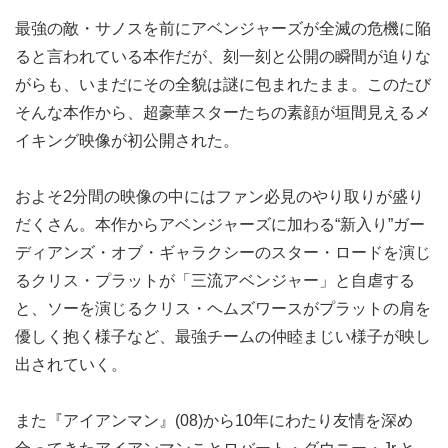
最強の敵・サノスを前にアベンジャーズが全滅の危機に陥
ると言われている本作だが、刻一刻と公開の瞬間が迫りな
がらも、いまだにその全貌は謎に包まれたまま。このたび
そんな本作から、超豪華スターたちの素顔が垣間見えるメ
イキング映像が初公開された。
およそ2分間の映像の中にはファン必見のやり取りが盛り
だくさん。本作からアベンジャーズに加わる“新入り”ガー
ディアンズ・オブ・ギャラクシーのスター・ロードを演じ
るクリス・プラットが「三流アベンジャー」と自虐する
と、ソーを演じるクリス・ヘムズワースがプラットの肩を
優しく抱く様子など、最強チームの仲睦まじい様子が映し
出されていく。
また『アイアンマン』(08)から10年にわたり友情を深め