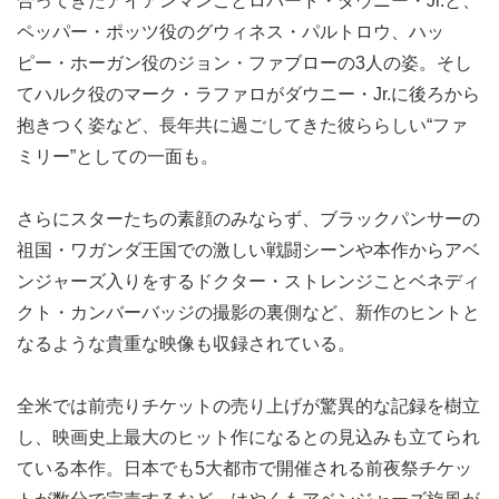
合ってきたアイアンマンことロバート・ダウニー・Jr.と、
ペッパー・ポッツ役のグウィネス・パルトロウ、ハッ
ピー・ホーガン役のジョン・ファブローの3人の姿。そし
てハルク役のマーク・ラファロがダウニー・Jr.に後ろから
抱きつく姿など、長年共に過ごしてきた彼ららしい“ファ
ミリー”としての一面も。
さらにスターたちの素顔のみならず、ブラックパンサーの
祖国・ワガンダ王国での激しい戦闘シーンや本作からアベ
ンジャーズ入りをするドクター・ストレンジことベネディ
クト・カンバーバッジの撮影の裏側など、新作のヒントと
なるような貴重な映像も収録されている。
全米では前売りチケットの売り上げが驚異的な記録を樹立
し、映画史上最大のヒット作になるとの見込みも立てられ
ている本作。日本でも5大都市で開催される前夜祭チケッ