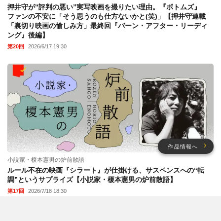
押井守が“評判の悪い”実写映画を撮りたい理由。『ボトムズ』
ファンの不安に「そう思うのも仕方ないかと(笑)」【押井守連載
「裏切り映画の愉しみ方」最終回『バーン・アフター・リーディ
ング』後編】
第20回
2026/6/17 19:30
作品情報へ
小説家・榎本憲男の炉前散語
ルール不在の映画『シラート』が仕掛ける、サスペンスへの“転
調”というサプライズ【小説家・榎本憲男の炉前散語】
第17回
2026/7/18 18:30