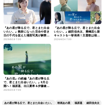
『あの星が降る丘で、君とまた出会
『あの星が降る丘で、君とまた出会
いたい。』教師になった百合や若き
いたい。』細田佳央太、豊嶋花ら新
日の千代を捉えた場面写真が解禁！
キャストを一挙発表！主題歌は福山
最新予告も到着
雅治が続投
2026/6/19 7:00
2026/4/24 7:00
『あの花』の続編『あの星が降る丘
で、君とまた出会いたい。』8月公
開へ！福原遥、出口夏希＆伊藤健太
郎続投決定
2026/2/19 7:00
あの星が降る丘で、君とまた出会いたい。
映画あの星
福原遥
細田佳央太