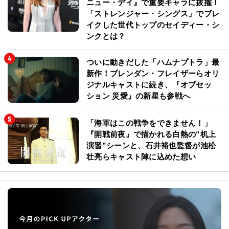
ニュー・デイ』で重要キャラに抜擢！
「ストレンジャー・シングス」でブレ
イクした世代トップのセイディー・シ
ンクとは？
ついに動きだした「ハムナプトラ」最
新作！ブレンダン・フレイザーらオリ
ジナルキャストに続き、『オブセッ
ション 災愛』の新星も参戦へ
「海軍はこの戦争をできません！」
『開戦前夜』で描かれる白熱の“机上
演習”シーンと、石井裕也監督が池松
壮亮らキャスト陣に込めた想い