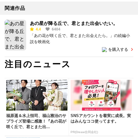
関連作品
あの星が降る丘で、君とまた出会いたい。
4.4
6404
「あの花が咲く丘で、君とまた出会えたら。」の続編小
説を映画化
を購入する
注目のニュース
福原遥＆水上恒司、福山雅治のサ
SNSアカウントを着実に成長。実
プライズ登場に感激！『あの花が
はみんなココ使ってます。
咲く丘で、君とまた出...
PR(Dreaw合同会社)