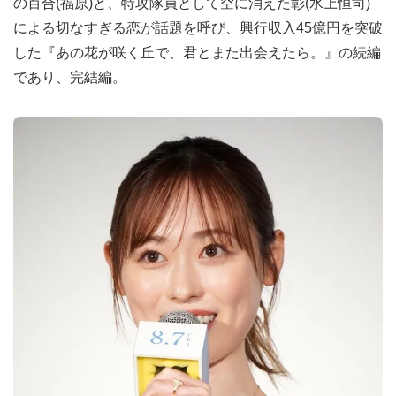
の百合(福原)と、特攻隊員として空に消えた彰(水上恒司)
による切なすぎる恋が話題を呼び、興行収入45億円を突破
した『あの花が咲く丘で、君とまた出会えたら。』の続編
であり、完結編。