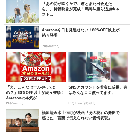
『あの花が咲く丘で、君とまた出会えた
ら。』特報映像が完成！嶋崎斗亜ら追加キャ
スト...
Amazon今日も見逃せない！80%OFF以上が
続々登場
PR(Amazon)
「え、こんなセールやってた
SNSアカウントを着実に成長。実
の？」80％OFF以上が続々登場！
はみんなココ使ってます。
Amazonの本気が...
PR(Amazon)
PR(Dreaw合同会社)
福原遥＆水上恒司が映画『あの花』の撮影で
感じた「言葉で伝えられない愛情表現」