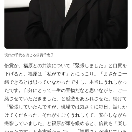
現代の千代を演じる倍賞千恵子
倍賞が、福原との共演について「緊張しました」と目尻を
下げると、福原は「私がです」とにっこり。「まさかご一
緒できるとは思っていなかったですし、本当にうれしかっ
たです。自分にとって一生の宝物だなと思いながら、ご一
緒させていただきました」と感激をあふれさせた。続けて
「緊張していたんですが、現場では気さくに毎日、話しか
けてくださった。それがすごくうれしくて、安心しながら
撮影していました」と福原が頬を緩めると、倍賞も「楽し
かったです」と充実感たっぷり。「福原さんが演じている