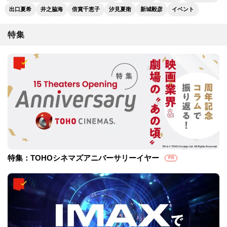
出口夏希
井之脇海
倍賞千恵子
汐見夏衛
新城毅彦
イベント
特集
特集：TOHOシネマズアニバーサリーイヤー
PR