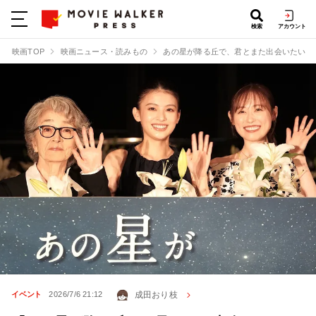
検索
アカウント
映画TOP
映画ニュース・読みもの
あの星が降る丘で、君とまた出会いたい。
成田おり枝
イベント
2026/7/6 21:12