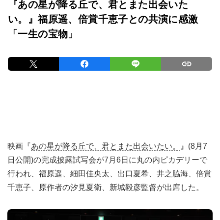
『あの星が降る丘で、君とまた出会いた
い。』福原遥、倍賞千恵子との共演に感激
「一生の宝物」
映画『
あの星が降る丘で、君とまた出会いたい。
』(8月7
日公開)の完成披露試写会が7月6日に丸の内ピカデリーで
行われ、福原遥、細田佳央太、出口夏希、井之脇海、倍賞
千恵子、原作者の汐見夏衛、新城毅彦監督が出席した。