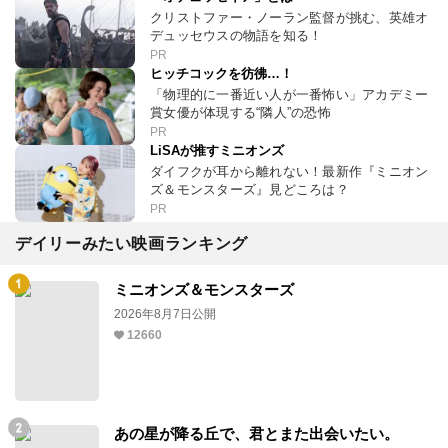
クリストファー・ノーラン監督が挑む、英雄オ
デュッセウスの物語を知る！
PR
ヒッチコックを彷彿…！
「物理的に一番近い人が一番怖い」アカデミー
賞女優が体現する“隣人”の恐怖
PR
LiSAが推すミニオンズ
ダイフクが耳から離れない！最新作『ミニオン
ズ＆モンスターズ』見どころは？
PR
デイリーみたい映画ランキング
ミニオンズ＆モンスターズ
2026年8月7日公開
12660
あの星が降る丘で、君とまた出会いたい。