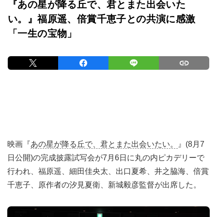
『あの星が降る丘で、君とまた出会いた
い。』福原遥、倍賞千恵子との共演に感激
「一生の宝物」
映画『
あの星が降る丘で、君とまた出会いたい。
』(8月7
日公開)の完成披露試写会が7月6日に丸の内ピカデリーで
行われ、福原遥、細田佳央太、出口夏希、井之脇海、倍賞
千恵子、原作者の汐見夏衛、新城毅彦監督が出席した。