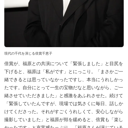
現代の千代を演じる倍賞千恵子
倍賞が、福原との共演について「緊張しました」と目尻を
下げると、福原は「私がです」とにっこり。「まさかご一
緒できるとは思っていなかったですし、本当にうれしかっ
たです。自分にとって一生の宝物だなと思いながら、ご一
緒させていただきました」と感激をあふれさせた。続けて
「緊張していたんですが、現場では気さくに毎日、話しか
けてくださった。それがすごくうれしくて、安心しながら
撮影していました」と福原が頬を緩めると、倍賞も「楽し
かったです」と充実感たっぷり。「福原さんが演じている