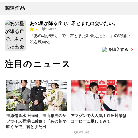
関連作品
あの星が降る丘で、君とまた出会いたい。
-
6017
「あの花が咲く丘で、君とまた出会えたら。」の続編小
説を映画化
を購入する
注目のニュース
福原遥＆水上恒司、福山雅治のサ
アマゾンで大人気！血圧対策は
プライズ登場に感激！『あの花が
コーヒーに足してみて
咲く丘で、君とまた出...
PR(森永乳業)