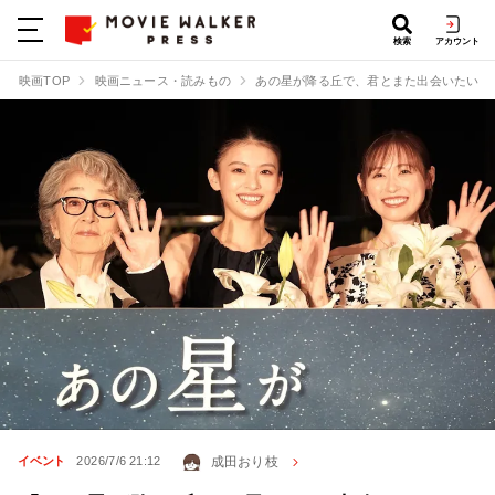
検索
アカウント
映画TOP
映画ニュース・読みもの
あの星が降る丘で、君とまた出会いたい。
成田おり枝
イベント
2026/7/6 21:12