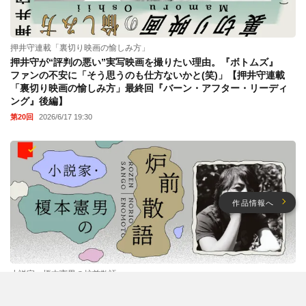
押井守連載「裏切り映画の愉しみ方」
押井守が“評判の悪い”実写映画を撮りたい理由。『ボトムズ』
ファンの不安に「そう思うのも仕方ないかと(笑)」【押井守連載
「裏切り映画の愉しみ方」最終回『バーン・アフター・リーディ
ング』後編】
第20回
2026/6/17 19:30
作品情報へ
小説家・榎本憲男の炉前散語
ルール不在の映画『シラート』が仕掛ける、サスペンスへの“転
調”というサプライズ【小説家・榎本憲男の炉前散語】