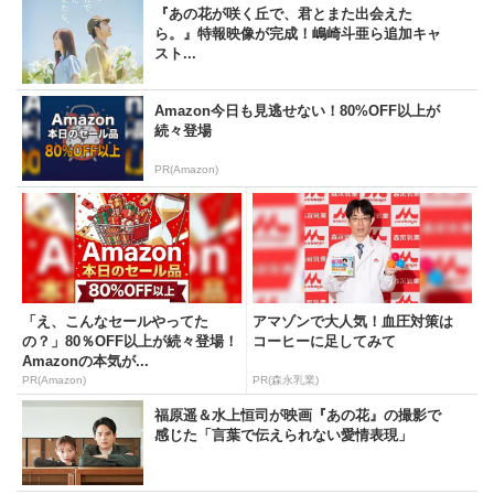
『あの花が咲く丘で、君とまた出会えた
ら。』特報映像が完成！嶋崎斗亜ら追加キャ
スト...
Amazon今日も見逃せない！80%OFF以上が
続々登場
PR(Amazon)
「え、こんなセールやってた
アマゾンで大人気！血圧対策は
の？」80％OFF以上が続々登場！
コーヒーに足してみて
Amazonの本気が...
PR(Amazon)
PR(森永乳業)
福原遥＆水上恒司が映画『あの花』の撮影で
感じた「言葉で伝えられない愛情表現」