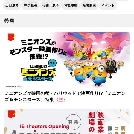
出口夏希
井之脇海
倍賞千恵子
汐見夏衛
新城毅彦
イベント
特集
ミニオンズが映画の都・ハリウッドで映画作り!?『ミニオン
ズ＆モンスターズ』特集
PR