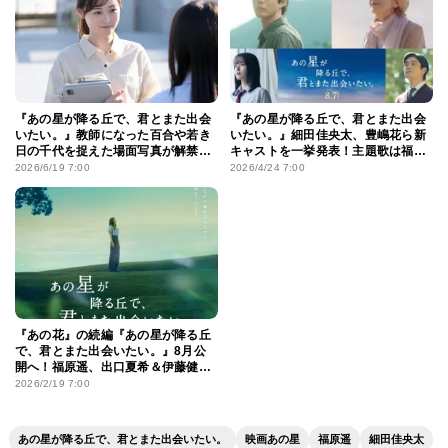
『あの星が降る丘で、君とまた出会
『あの星が降る丘で、君とまた出会
いたい。』教師になった百合や若き
いたい。』細田佳央太、豊嶋花ら新
日の千代を捉えた場面写真が解禁！
キャストを一挙発表！主題歌は福山
最新予告も到着
雅治が続投
2026/6/19 7:00
2026/4/24 7:00
『あの花』の続編『あの星が降る丘
で、君とまた出会いたい。』8月公
開へ！福原遥、出口夏希＆伊藤健太
郎続投決定
2026/2/19 7:00
あの星が降る丘で、君とまた出会いたい。
映画あの星
福原遥
細田佳央太