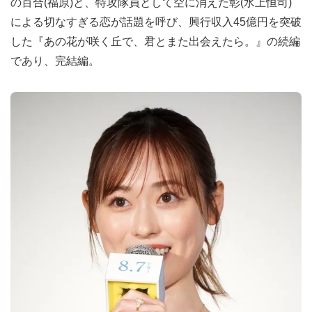
の百合(福原)と、特攻隊員として空に消えた彰(水上恒司)
による切なすぎる恋が話題を呼び、興行収入45億円を突破
した『あの花が咲く丘で、君とまた出会えたら。』の続編
であり、完結編。