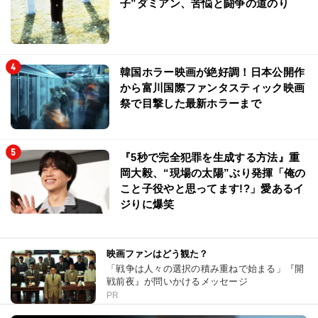
子”ダミアン、苦悩と闘争の道のり
韓国ホラー映画が絶好調！日本公開作
から富川国際ファンタスティック映画
祭で目撃した最新ホラーまで
『5秒で完全犯罪を生成する方法』重
岡大毅、“現場の太陽”ぶり発揮「俺の
こと子役やと思ってます!?」愛あるイ
ジりに爆笑
映画ファンはどう観た？
「戦争は人々の選択の積み重ねで始まる」『開
戦前夜』が問いかけるメッセージ
PR