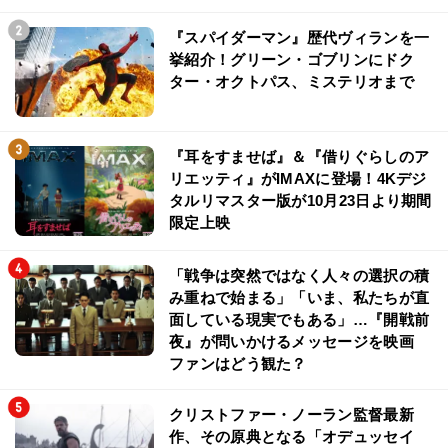
『スパイダーマン』歴代ヴィランを一
挙紹介！グリーン・ゴブリンにドク
ター・オクトパス、ミステリオまで
『耳をすませば』＆『借りぐらしのア
リエッティ』がIMAXに登場！4Kデジ
タルリマスター版が10月23日より期間
限定上映
「戦争は突然ではなく人々の選択の積
み重ねで始まる」「いま、私たちが直
面している現実でもある」…『開戦前
夜』が問いかけるメッセージを映画
ファンはどう観た？
クリストファー・ノーラン監督最新
作、その原典となる「オデュッセイ