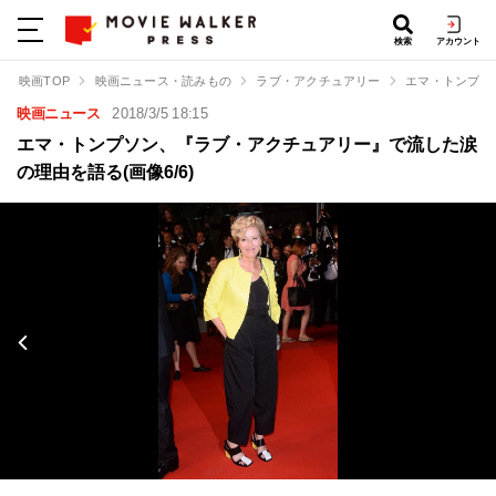
検索
アカウント
映画TOP
映画ニュース・読みもの
ラブ・アクチュアリー
エマ・トンプソ
映画ニュース
2018/3/5 18:15
エマ・トンプソン、『ラブ・アクチュアリー』で流した涙
の理由を語る(画像6/6)