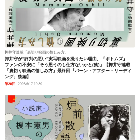
押井守連載「裏切り映画の愉しみ方」
押井守が“評判の悪い”実写映画を撮りたい理由。『ボトムズ』
ファンの不安に「そう思うのも仕方ないかと(笑)」【押井守連載
「裏切り映画の愉しみ方」最終回『バーン・アフター・リーディ
ング』後編】
第20回
2026/6/17 19:30