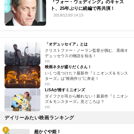
『フォー・ウェディング』のキャス
ト、25年ぶりに続編で再共演！
2018/12/20 14:15
「オデュッセイア」とは
クリストファー・ノーラン監督が挑む、英雄オ
デュッセウスの物語を知る！
PR
映画ネタが盛りだくさん！
いくつ見つけた？最新作『ミニオンズ＆モンス
ターズ』は“映画作り”に奔走！
PR
LiSAが推すミニオンズ
ダイフクが耳から離れない！最新作『ミニオン
ズ＆モンスターズ』見どころは？
PR
デイリーみたい映画ランキング
超かぐや姫！