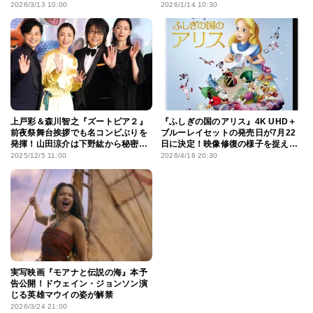
コンテンツも満載
きるのか？
2026/3/13 10:00
2026/1/14 10:30
上戸彩＆森川智之『ズートピア２』
『ふしぎの国のアリス』4K UHD＋
前夜祭舞台挨拶でも名コンビぶりを
ブルーレイセットの発売日が7月22
発揮！山田涼介は下野紘から秘密を
日に決定！映像修復の様子を捉えた
暴露されタジタジ!?
貴重な映像が公開
2025/12/5 11:00
2026/4/16 20:30
実写映画『モアナと伝説の海』本予
告公開！ドウェイン・ジョンソン演
じる英雄マウイの姿が解禁
2026/3/24 21:00