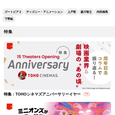
ズートピア２
ディズニー・アニメーション
上戸彩
森川智之
内田雄馬
下野紘
特集
特集：TOHOシネマズアニバーサリーイヤー
PR