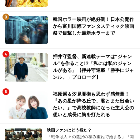
韓国ホラー映画が絶好調！日本公開作
から富川国際ファンタスティック映画
祭で目撃した最新ホラーまで
押井守監督、新連載テーマは“ジャン
ル”を作ること!?「私には私のジャン
ルがある」【押井守連載「勝手にジャ
ンル。」プロローグ】
福原遥＆汐見夏衛も思わず感無量！
『あの星が降る丘で、君とまた出会い
たい。』で高校教師になった主人公の
想いと成長に胸を打たれる
映画ファンはどう観た？
「戦争は人々の選択の積み重ねで始まる」『開