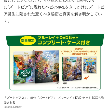
官としてふたたびバディを組んだ2人が、100年ぶり
に“ズートピア”に現れたヘビの存在をきっかけにズートピ
ア誕生に隠された驚くべき秘密と真実を解き明かしてい
く。
『ズートピア２』、前作『ズートピア』 ブルーレイ＋DVD セット BOXも発
売される
[c]2026 Disney