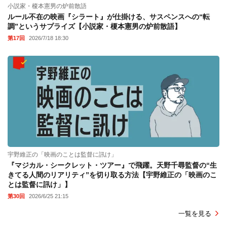
小説家・榎本憲男の炉前散語
ルール不在の映画『シラート』が仕掛ける、サスペンスへの“転
調”というサプライズ【小説家・榎本憲男の炉前散語】
第17回
2026/7/18 18:30
宇野維正の「映画のことは監督に訊け」
『マジカル・シークレット・ツアー』で飛躍。天野千尋監督の“生
きてる人間のリアリティ”を切り取る方法【宇野維正の「映画のこ
とは監督に訊け」】
第30回
2026/6/25 21:15
一覧を見る