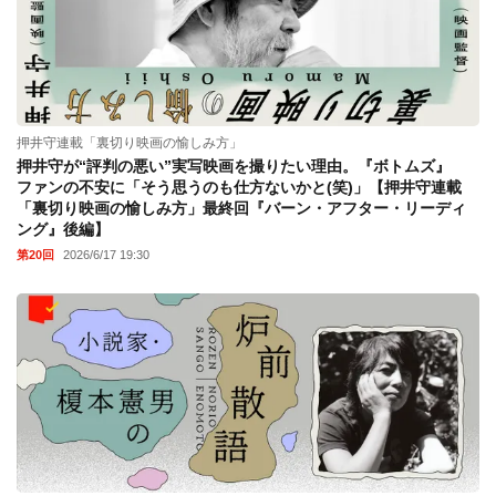
押井守連載「裏切り映画の愉しみ方」
押井守が“評判の悪い”実写映画を撮りたい理由。『ボトムズ』
ファンの不安に「そう思うのも仕方ないかと(笑)」【押井守連載
「裏切り映画の愉しみ方」最終回『バーン・アフター・リーディ
ング』後編】
第20回
2026/6/17 19:30