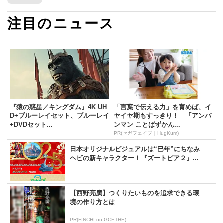
注目のニュース
『猿の惑星／キングダム』4K UH
「言葉で伝える力」を育めば、イ
D+ブルーレイセット、ブルーレイ
ヤイヤ期もすっきり！ 「アンパ
+DVDセット...
ンマン ことばずかん...
PR(セガフェイブ｜HugKum)
日本オリジナルビジュアルは“巳年”にちなみ
ヘビの新キャラクター！『ズートピア２』...
【西野亮廣】つくりたいものを追求できる環
境の作り方とは
PR(FINCHI on GOETHE)