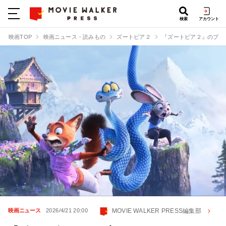
検索
アカウント
映画TOP
映画ニュース・読みもの
ズートピア２
『ズートピア２』のブル
MOVIE WALKER PRESS編集部
映画ニュース
2026/4/21 20:00