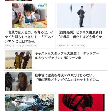
「言葉で伝える力」を育めば、イ
【西野亮廣】ビジネス書最新刊
ヤイヤ期もすっきり！ 「アンパ
『北極星 僕たちはどう働くか』
ンマン ことばずかん...
PR(セガフェイブ｜HugKum)
PR(FINCHI on GOETHE)
キャストもスタッフも大爆笑！『デッドプー
ル＆ウルヴァリン』NGシーン集
駐車場に激流を再現!?VFXだけじゃない、
『猿の惑星／キングダム』はセットもすご...