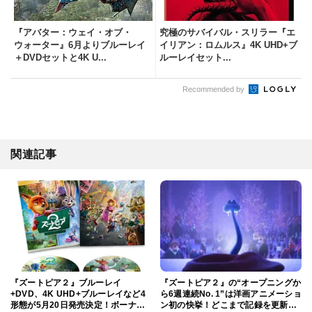
『アバター：ウェイ・オブ・
究極のサバイバル・スリラー『エ
ウォーター』6月よりブルーレイ
イリアン：ロムルス』4K UHD+ブ
＋DVDセットと4K U...
ルーレイセット...
Recommended by
関連記事
『ズートピア２』ブルーレイ
『ズートピア２』の“オープニングか
+DVD、4K UHD+ブルーレイなど4
ら6週連続No. 1”は洋画アニメーショ
形態が5月20日発売決定！ボーナス
ン初の快挙！どこまで記録を更新で