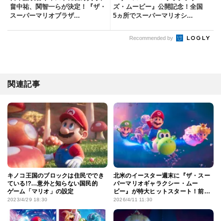
畠中祐、関智一らが決定！『ザ・
ズ・ムービー』公開記念！全国
スーパーマリオブラザ...
5ヵ所でスーパーマリオシ...
Recommended by
関連記事
キノコ王国のブロックは住民ででき
北米のイースター週末に『ザ・スー
ている!?…意外と知らない国民的
パーマリオギャラクシー・ムー
ゲーム「マリオ」の設定
ビー』が特大ヒットスタート！前作
と比較してみると…？
2023/4/29 18:30
2026/4/11 11:30