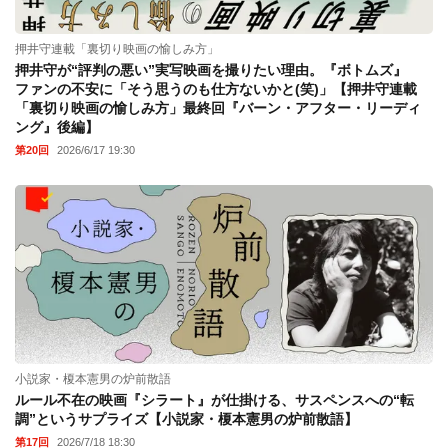
押井守連載「裏切り映画の愉しみ方」
押井守が“評判の悪い”実写映画を撮りたい理由。『ボトムズ』
ファンの不安に「そう思うのも仕方ないかと(笑)」【押井守連載
「裏切り映画の愉しみ方」最終回『バーン・アフター・リーディ
ング』後編】
第20回
2026/6/17 19:30
小説家・榎本憲男の炉前散語
ルール不在の映画『シラート』が仕掛ける、サスペンスへの“転
調”というサプライズ【小説家・榎本憲男の炉前散語】
第17回
2026/7/18 18:30