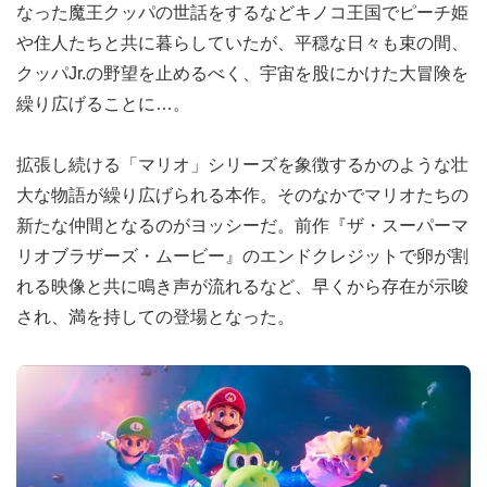
なった魔王クッパの世話をするなどキノコ王国でピーチ姫
や住人たちと共に暮らしていたが、平穏な日々も束の間、
クッパJr.の野望を止めるべく、宇宙を股にかけた大冒険を
繰り広げることに…。
拡張し続ける「マリオ」シリーズを象徴するかのような壮
大な物語が繰り広げられる本作。そのなかでマリオたちの
新たな仲間となるのがヨッシーだ。前作『ザ・スーパーマ
リオブラザーズ・ムービー』のエンドクレジットで卵が割
れる映像と共に鳴き声が流れるなど、早くから存在が示唆
され、満を持しての登場となった。