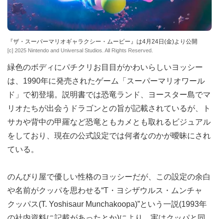
『ザ・スーパーマリオギャラクシー・ムービー』は4月24日(金)より公開
[c] 2025 Nintendo and Universal Studios. All Rights Reserved.
緑色のボディにパチクリお目目がかわいらしいヨッシー
は、1990年に発売されたゲーム「スーパーマリオワール
ド」で初登場。説明書では恐竜ランド、ヨースター島でマ
リオたちが出会うドラゴンとの旨が記載されているが、ト
サカや背中の甲羅など恐竜ともカメとも取れるビジュアル
をしており、現在の公式設定では何者なのかが曖昧にされ
ている。
のんびり屋で優しい性格のヨッシーだが、この設定の余白
や名前がクッパを思わせる“T・ヨシザウルス・ムンチャ
クッパス(T. Yoshisaur Munchakoopa)”という一説(1993年
の社内資料に記載があったとか)により、実はクッパと同