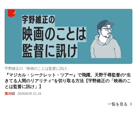
宇野維正の「映画のことは監督に訊け」
『マジカル・シークレット・ツアー』で飛躍。天野千尋監督の“生
きてる人間のリアリティ”を切り取る方法【宇野維正の「映画のこ
とは監督に訊け」】
第30回
2026/6/25 21:15
一覧を見る