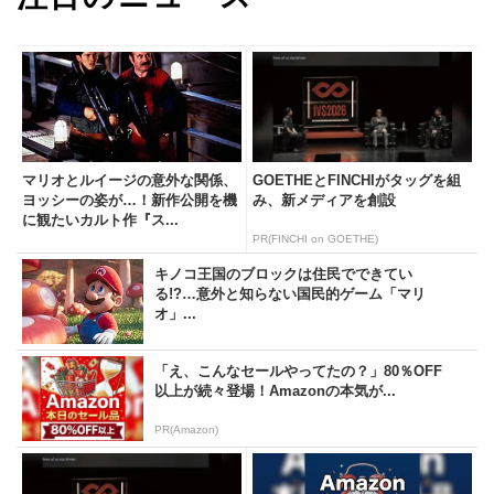
マリオとルイージの意外な関係、
GOETHEとFINCHIがタッグを組
ヨッシーの姿が…！新作公開を機
み、新メディアを創設
に観たいカルト作『ス...
PR(FINCHI on GOETHE)
キノコ王国のブロックは住民でできてい
る!?…意外と知らない国民的ゲーム「マリ
オ」...
「え、こんなセールやってたの？」80％OFF
以上が続々登場！Amazonの本気が...
PR(Amazon)