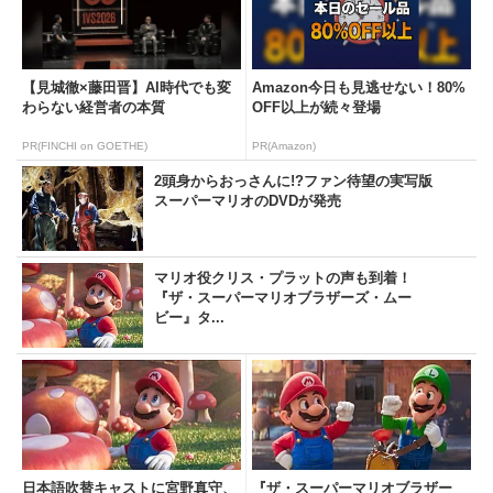
【見城徹×藤田晋】AI時代でも変
Amazon今日も見逃せない！80%
わらない経営者の本質
OFF以上が続々登場
PR(FINCHI on GOETHE)
PR(Amazon)
2頭身からおっさんに!?ファン待望の実写版
スーパーマリオのDVDが発売
マリオ役クリス・プラットの声も到着！
『ザ・スーパーマリオブラザーズ・ムー
ビー』タ...
日本語吹替キャストに宮野真守、
『ザ・スーパーマリオブラザー