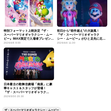
特別フォーマット上映決定『ザ・
初日から“前作超え”の大旋風！
スーパーマリオギャラクシー・ムー
『ザ・スーパーマリオギャラク
ビー』IMAX限定で入場者プレゼント
シー・ムービー』がひと足先に北米
も！
公開
2026/4/6 8:00
2026/4/4 11:30
日本最古の歌舞伎劇場「南座」に豪
華キャスト＆スタッフが登場！
『ザ・スーパーマリオギャラク
シー・ムービー』ワールドプレミア
2026/3/30 20:30
in京都が開催
ザ・スーパーマリオギャラクシー・ムービー